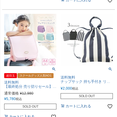
カートに入れる
超目玉
スクールグッズ人気NO1
送料無料
ナップサック 持ち手付き リュック スクール レッスンバッグ・巾着 TAK
送料無料
【最終処分 売り切りセール】女の子 ランドセル リュック 軽い 軽量 830g キャサリンコテージ リトルシンデレラ通学 小学生 入学準備 タブレットPC収納 清楚 上品 ランドセルリュック ランドセル風 撥水 パステルカラー 在庫限り 赤字価格 TAK
¥
2,000
税込
通常価格
¥
12,980
SOLD OUT
¥
5,780
税込
カートに入れる
SOLD OUT
カートに入れる