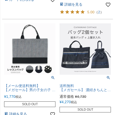
詳細を見る
5.00
（
2
）
【メール便送料無料】
送料無料
【メガセール】男の子女の子 おしゃれレッスンバッグ ストライプ デニム 手提げ袋 YUP12 スクール レッスンバッグ・巾着《メール便優先商品》
【メガセール】 濃紺きちんとバッグ2個セット（絵本バッグ、リボン巾着袋）TAK
¥
1,770
通常価格
¥
4,730
税込
¥
4,270
税込
SOLD OUT
SOLD OUT
詳細を見る