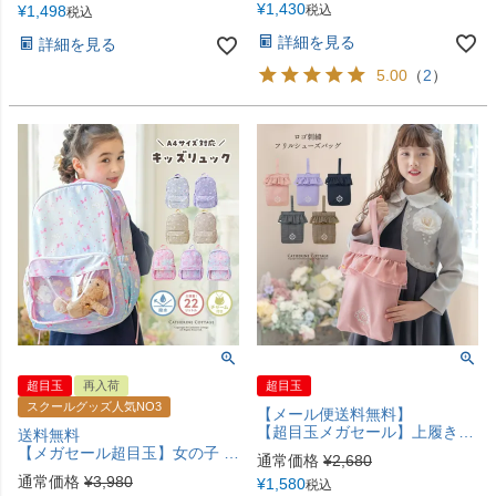
¥
1,430
¥
1,498
税込
税込
詳細を見る
詳細を見る
5.00
（
2
）
超目玉
再入荷
超目玉
スクールグッズ人気NO3
【メール便送料無料】
【超目玉メガセール】上履き入れ キャサリンロゴ刺繍入り フリルシューズバッグ 通園 通学 スクール シューズケース キャサリンコテージ ≪メール便優先商品≫ YUP12
送料無料
【メガセール超目玉】女の子 撥水加工 猫柄リュックサック リュック 軽量 大容量 小花柄 猫柄 レインボー柄 通園 通学 ベージュ ピンク ブルー キャサリンコテージ TAK
通常価格
¥
2,680
通常価格
¥
3,980
¥
1,580
税込