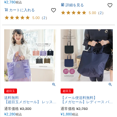
¥
2,780
税込
詳細を見る
カートに入れる
5.00
（
2
）
5.00
（
2
）
超目玉
超目玉
送料無料
【メール便送料無料】
【超目玉メガセール】 レッスンバッグ 女の子 ロゴ刺繍入り フリルレッスンバッグ スクール レッスンバッグ マチあり 手提げ バッグ フォーマルに合うバッグ 幼稚園 保育園 小学生 ママバッグ キャサリンコテージ TAK
【メガセール】レディース バッグ サブバッグ フォーマルに合うバッグ YUP12《メール便優先商品》
通常価格
¥
3,300
通常価格
¥
2,760
¥
2,280
¥
1,880
税込
税込