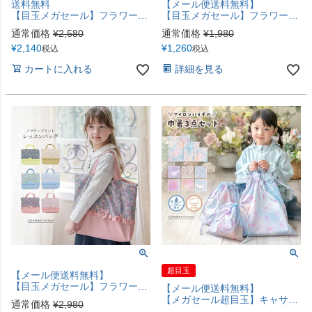
送料無料
【メール便送料無料】
【目玉メガセール】フラワープリント ナップサック 切り替えフリルリボン スクール スクールバッグ 巾着バッグ 体操着入れ キャサリンコテージ TAK
【目玉メガセール】フラワープリント 上履き入れ 切り替えフリルリボン シューズバッグ スクール キャサリンコテージ 入園 入学 YUP12 《メール便優先商品》
通常価格
¥
2,580
通常価格
¥
1,980
¥
2,140
¥
1,260
税込
税込
カートに入れる
詳細を見る
超目玉
【メール便送料無料】
【目玉メガセール】フラワープリント レッスンバッグ 切り替えフリルリボン 絵本バッグ スクール キャサリンコテージ YUP12 ≪メール便優先商品≫
【メール便送料無料】
【メガセール超目玉】キャサリン猫小花柄 撥水巾着3点セット スクール レッスンバッグ・巾着 キャサリンコテージ 《メール便優先商品》 YUP12
通常価格
¥
2,980