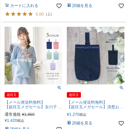
カートに入れる
詳細を見る
5.00
（
1
）
超目玉
超目玉
【メール便送料無料】
【メール便送料無料】
【超目玉メガセール】女の子 グログランリボンシューズバッグ 上履き袋 ネイビー 紺 幼稚園 小学校 通園通学グッズ 入園入学 お受験 上品 おしゃれ 上履き入れ シューズケース スクール レッスンバッグ・巾着《メール便優先商品》YUP12
【超目玉メガセール】清楚おしゃれ 濃紺シンプル上履きバッグ YUP12《メール便優先商品》
通常価格
¥
1,960
¥
1,270
税込
¥
1,420
税込
詳細を見る