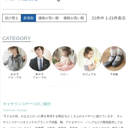
21
件中
1
-
21
件表示
並び替え
新着順
価格が安い順
価格が高い順
CATEGORY
キャサリンコテージのご紹介
Catherine Cottage
“子どもの頃、かなえたかった夢を実現する商品”をたくさんのユーザーに届けています。 キャ
サリンコテージオリジナルブランド子供服、靴、アクセサリー、バッグなどの製造販売してお