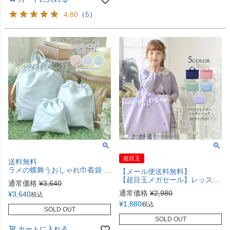
4.80
（
5
）
超目玉
送料無料
ラメの蝶舞うおしゃれ巾着袋 3枚セット 体操服入れ スクール レッスンバッグ 巾着 通園通学グッズ TAK
【メール便送料無料】
【超目玉メガセール】レッスンバッグ 女の子 おしゃれ リボンレッスンバッグ 裏地あり ネイビー 紺 絵本バッグ 幼稚園 小学校 通園通学 お受験 お稽古 ピアノ シンプル 上品 スクール レッスンバック・巾着 YUP12《メール便優先商品》
通常価格
¥
3,640
通常価格
¥
2,980
¥
3,640
税込
¥
1,880
税込
SOLD OUT
SOLD OUT
カートに入れる