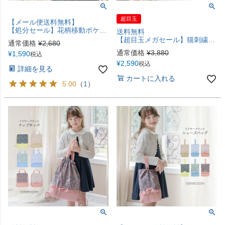
超目玉
【メール便送料無料】
【処分セール】花柄移動ポケットショルダー キャサリンコテージ YUP12 ≪メール便優先商品≫
送料無料
【超目玉メガセール】猫刺繍レッスンバッグ 女の子 おしゃれ フリルハンドル リボン 幼稚園 保育園 小学生 入園準備 入学式直前最終 手提げ 絵本バッグ マチ付き 刺繍入り かばん バッグ キャサリンコテージ TAK
通常価格
¥
2,680
通常価格
¥
3,880
¥
1,590
税込
¥
2,590
税込
詳細を見る
カートに入れる
5.00
（
1
）