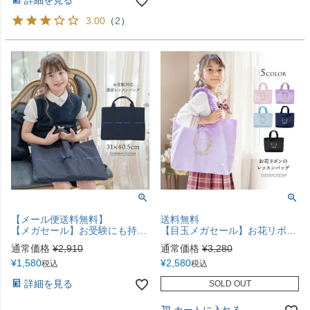
詳細を見る
3.00
（
2
）
【メール便送料無料】
送料無料
【メガセール】お受験にも持てる手提げ！ シンプル清楚な濃紺上質絵本バッグ YUP12《メール便優先商品》
【目玉メガセール】お花リボンのレッスンバッグ 絵本バッグ 図書バッグ 布バッグ キッズ レディース 紫 水色 ピンク 黒 紺 キャサリンコテージ TAK
通常価格
¥
2,910
通常価格
¥
3,280
¥
1,580
¥
2,580
税込
税込
詳細を見る
SOLD OUT