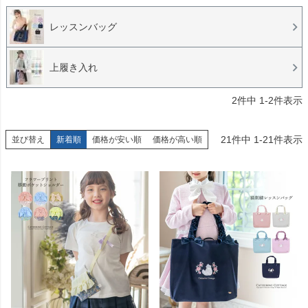
レッスンバッグ
上履き入れ
2
件中
1
-
2
件表示
21
件中
1
-
21
件表示
並び替え
新着順
価格が安い順
価格が高い順