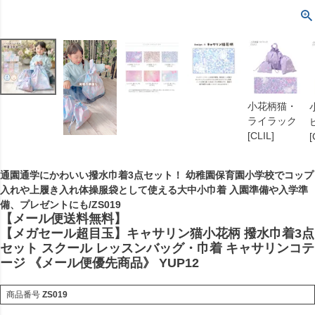
小花柄猫・
ライラック
[CLIL]
[
通園通学にかわいい撥水巾着3点セット！ 幼稚園保育園小学校でコップ
入れや上履き入れ体操服袋として使える大中小巾着 入園準備や入学準
備、プレゼントにも/ZS019
【メール便送料無料】
【メガセール超目玉】キャサリン猫小花柄 撥水巾着3点
セット スクール レッスンバッグ・巾着 キャサリンコテ
ージ 《メール便優先商品》 YUP12
商品番号
ZS019