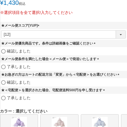
¥
1,430
税込
※選択項目を全て選択/入力してください
★メール便スコア[YUP]
(
必
須
★メール便優先商品です。条件は詳細画像をご確認ください
)
(
確認しました
必
★メール便条件を満たした場合＜メール便＞で発送いたします
須
)
(
了承しました
必
★お急ぎの方はカートの配送方法「変更」から＜宅配便＞をお選びください
須
)
(
確認しました
必
★＜宅配便＞を選択された場合、宅配便送料500円を申し受けます
須
)
(
了承しました
必
須
カラー
選択してください
)