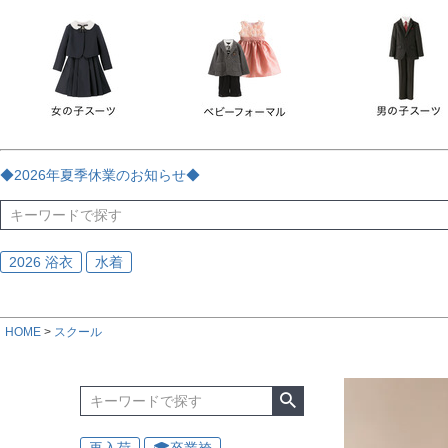
チェック
ストライプ
花・植物
ドット・水玉
刺繍
サイズ
指定なし
70
80
90
95
100
110
120
130
170
カラー
レッド
ブルー
イエロー
ピンク
ライラック
グリ
◆2026年夏季休業のお知らせ◆
ブラック
ゴールド
シルバー
ベージュ
グレー
ブ
2026 浴衣
水着
HOME
スクール