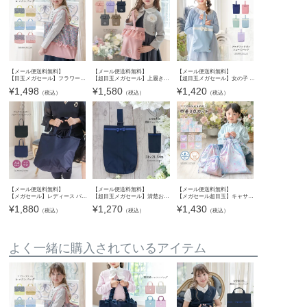
【メール便送料無料】
【メール便送料無料】
【メール便送料無料】
【目玉メガセール】フラワープリント レッスンバッグ 切り替えフリルリボン 絵本バッグ スクール キャサリンコテージ YUP12 ≪メール便優先商品≫
【超目玉メガセール】上履き入れ キャサリンロゴ刺繍入り フリルシューズバッグ 通園 通学 スクール シューズケース キャサリンコテージ ≪メール便優先商品≫ YUP12
【超目玉メガセール】女の子 グログランリボンシューズバッグ 上履き袋 ネイビー 紺 幼稚園 小学校 通園通学グッズ 入園入学 お受験 上品 おしゃれ 上履き入れ シューズケース スクール レ
¥
1,498
¥
1,580
¥
1,420
（税込）
（税込）
（税込）
【メール便送料無料】
【メール便送料無料】
【メール便送料無料】
【メガセール】レディース バッグ サブバッグ フォーマルに合うバッグ YUP12《メール便優先商品》
【超目玉メガセール】清楚おしゃれ 濃紺シンプル上履きバッグ YUP12《メール便優先商品》
【メガセール超目玉】キャサリン猫小花柄 撥水巾着3点セット スクール レッスンバッグ・巾着 キャサリンコテージ 《メール便優先商品》 YUP12
¥
1,880
¥
1,270
¥
1,430
（税込）
（税込）
（税込）
よく一緒に購入されているアイテム