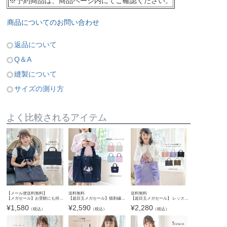
※予約商品は、商品ページ内にてご確認ください。
商品についてのお問い合わせ
返品について
Q＆A
縫製について
サイズの測り方
よく比較されるアイテム
【メール便送料無料】
送料無料
送料無料
【メガセール】お受験にも持てる手提げ！ シンプル清楚な濃紺上質絵本バッグ YUP12《メール便優先商品》
【超目玉メガセール】猫刺繍レッスンバッグ 女の子 おしゃれ フリルハンドル リボン 幼稚園 保育園 小学生 入園準備 入学式直前最終 手提げ 絵本バッグ マチ付き 刺繍入り かばん バッグ キャサリンコテ
【超目玉メガセール】 レッスンバッグ 女の子 ロゴ刺繍入り フリルレッスンバッグ スクール レッスンバッグ マチあり 手提げ バッグ フォーマルに合うバッグ 幼稚園 保育園 小学生 ママバッグ キャサリ
¥
1,580
¥
2,590
¥
2,280
（税込）
（税込）
（税込）