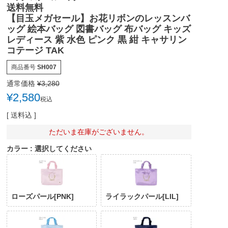
送料無料
【目玉メガセール】お花リボンのレッスンバ
ッグ 絵本バッグ 図書バッグ 布バッグ キッズ
レディース 紫 水色 ピンク 黒 紺 キャサリン
コテージ TAK
商品番号
SH007
通常価格
¥
3,280
¥
2,580
税込
送料込
ただいま在庫がございません。
カラー
選択してください
ローズパール[PNK]
ライラックパール[LIL]