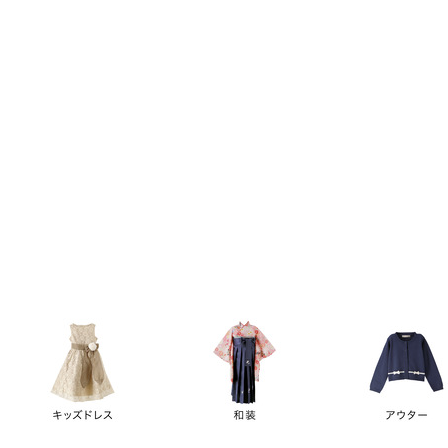
キーワード
価格
円
～
カテゴリー
卒業袴
新作
再入荷
アウトレット
浴衣
水着
ド
女の子スーツ
男の子スーツ
袖の長さ
ノースリーブ
半袖
長袖
タイプ