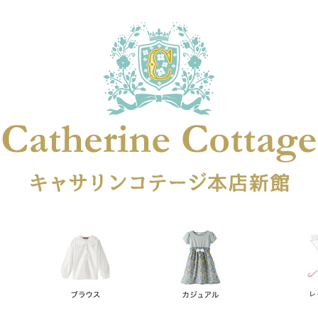
在庫なし商品
在庫なし商品を表示しない
商品番号
円
予約商品
予約商品のみを表示
レス
喪服対応
並び順
新着順
登録順
価格が安
キーワードヒット順