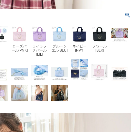
ローズパ
ライラッ
ブルーシ
ネイビー
ノワール
ール[PNK]
クパール
エル[BLU]
[NVY]
[BLK]
[LIL]