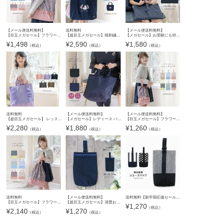
【メール便送料無料】
送料無料
【メール便送料無料】
【目玉メガセール】フラワープリント レッスンバッグ 切り替えフリルリボン 絵本バッグ スクール キャサリンコテージ YUP12 ≪メール便優先商品≫
【超目玉メガセール】猫刺繍レッスンバッグ 女の子 おしゃれ フリルハンドル リボン 幼稚園 保育園 小学生 入園準備 入学式直前最終 手提げ 絵本バッグ マチ付き 刺繍入り かばん バッグ キャサリンコテ
【メガセール】お受験にも持てる手提げ！ シンプル清楚な濃紺上質絵本バッグ YUP12《メール便優先商品》
¥
1,498
¥
2,590
¥
1,580
（税込）
（税込）
（税込）
送料無料
【メール便送料無料】
【メール便送料無料】
【超目玉メガセール】 レッスンバッグ 女の子 ロゴ刺繍入り フリルレッスンバッグ スクール レッスンバッグ マチあり 手提げ バッグ フォーマルに合うバッグ 幼稚園 保育園 小学生 ママバッグ キャサリ
【メガセール】レディース バッグ サブバッグ フォーマルに合うバッグ YUP12《メール便優先商品》
【目玉メガセール】フラワープリント 上履き入れ 切り替えフリルリボン シューズバッグ スクール キャサリンコテージ 入園 入学 YUP12 《メール便優先商品》
¥
2,280
¥
1,880
¥
1,260
（税込）
（税込）
（税込）
送料無料
【メール便送料無料】
送料無料【新学期応援セール】 男の子女の子 おしゃれシューズバッグ シューズケース「YUP12」 フォーマル レッスンバッグ・巾着《メール便優先商品》
【目玉メガセール】フラワープリント ナップサック 切り替えフリルリボン スクール スクールバッグ 巾着バッグ 体操着入れ キャサリンコテージ TAK
【超目玉メガセール】清楚おしゃれ 濃紺シンプル上履きバッグ YUP12《メール便優先商品》
¥
1,270
（税込）
¥
2,140
¥
1,270
（税込）
（税込）