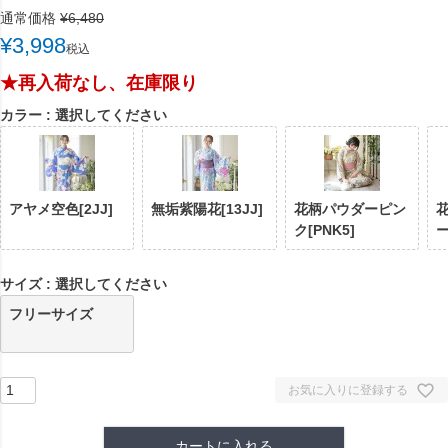
通常価格
¥
6,480
¥
3,998
税込
★再入荷なし、在庫限り
カラー
選択してください
アヤメ空色[2JJ]
無垢紫陽花[13JJ]
花柄パウダーピン
ク[PNK5]
ー
サイズ
選択してください
フリーサイズ
お気に入りに登録する
カートに入れる