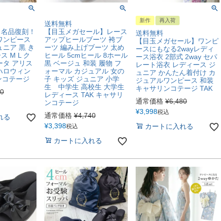
新作
再入荷
送料無料
】名品復刻！
【目玉メガセール】レース
送料無料
ワンピース
アップヒールブーツ 袴ブ
【目玉メガセール】ワンピ
ニア 黒 き
ーツ 編み上げブーツ 太め
ースにもなる2wayレディ
 M L ク
ヒール 5cmヒール 8ホール
ース浴衣 2部式 2way セパ
ータ アリス
黒 ベージュ 和装 履物 フ
レート浴衣 レディース ジ
ハロウィン
ォーマル カジュアル 女の
ュニア かんたん着付け カ
ンコテージ
子 キッズ ジュニア 小学
ジュアルワンピース 和装
生 中学生 高校生 大学生
キャサリンコテージ TAK
80
レディース TAK キャサリ
通常価格
¥
6,480
ンコテージ
¥
3,998
税込
通常価格
¥
4,740
れる
¥
3,398
カートに入れる
税込
カートに入れる