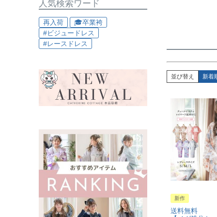
人気検索ワード
再入荷
🎓卒業袴
#ビジュードレス
#レースドレス
並び替え
新着
新作
送料無料