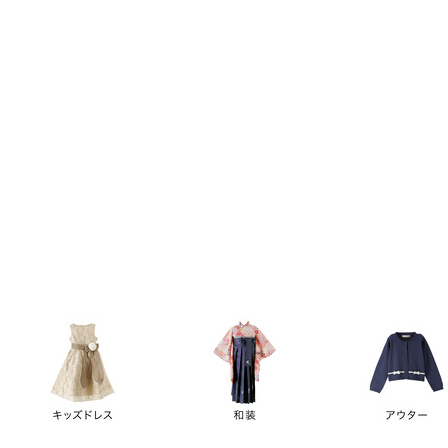
キーワード
価格
円
～
カテゴリー
卒業袴
新作
再入荷
アウトレット
浴衣
水着
ド
女の子スーツ
男の子スーツ
袖の長さ
ノースリーブ
半袖
長袖
タイプ