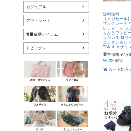
カジュアル
送料無料
【メガセール
アウトレット
マルグレーテ 
レディース ジュ
ちんとワンピース
🐈‍⬛猫柄アイテム
ラシカル ロリ
コレクション 
TAK キャサリ
トピックス
通常価格
¥
7,9
¥
6,220
税込
カートに入