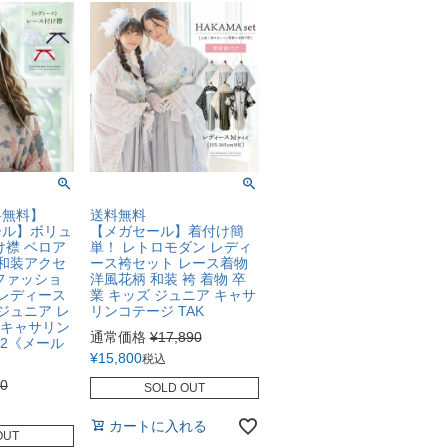
料無料】
送料無料
ール】ボリュ
【メガセール】着付け簡
け襟 ベロア
単！ レトロモダン レディ
 和装アクセ
ース袴セット レース着物
ファッショ
洋風花柄 和装 袴 着物 卒
 レディース
業 キッズ ジュニア キャサ
ジュニア レ
リンコテージ TAK
 キャサリン
通常価格
¥
17,890
12《メール
¥
15,800
税込
80
SOLD OUT
カートに入れる
OUT