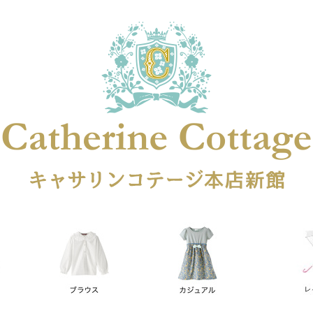
在庫なし商品
在庫なし商品を表示しない
商品番号
円
予約商品
予約商品のみを表示
レス
喪服対応
並び順
新着順
登録順
価格が安
キーワードヒット順