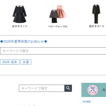
チェック
ストライプ
花・植物
ドット・水玉
刺繍
サイズ
指定なし
70
80
90
95
100
110
120
130
170
カラー
レッド
ブルー
イエロー
ピンク
ライラック
グリ
◆2026年夏季休業のお知らせ◆
ブラック
ゴールド
シルバー
ベージュ
グレー
ブ
2026 浴衣
水着
HOME