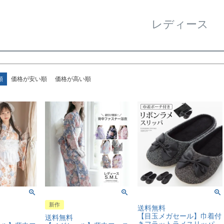
レディース
順
価格が安い順
価格が高い順
新作
送料無料
【目玉メガセール】巾着付
送料無料
きフラットラメスリッパ