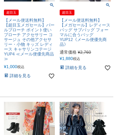
超目玉
超目玉
【メール便送料無料】
【メール便送料無料】
【超目玉メガセール】パー
【メガセール】レディース
ルブローチ ポイント使い
バッグ サブバッグ フォー
ブローチ アクセサリー コ
マルに合うバッグ
サージュ その他アクセサ
YUP12《メール便優先商
リー・小物 キッズ レディ
品》
ース キャサリンコテージ
通常価格
¥
2,760
YUP4 ≪メール便優先商品
¥
1,880
≫
税込
¥
1,000
税込
詳細を見る
詳細を見る