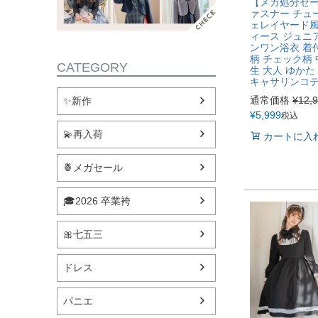
【メガ処分セ
ァスナー チュ
ェレイヤード風
ィース ジュニ
ンワン浴衣 着
柄 チェック柄 
CATEGORY
生 大人 ゆかた
キャサリンコテー
通常価格
¥
12,
✨新作
¥
5,999
税込
💫再入荷
カートに入
🍍メガセール
🎓2026 卒業袴
🎀七五三
ドレス
パニエ