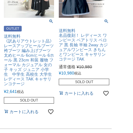
OUTLET
送料無料
名品復刻！ レディース ワ
送料無料
ンピース ベアトリス ベロ
《訳ありアウトレット品》
ア 黒 長袖 半袖 2way カジ
レースアップヒールブーツ
ュアルワンピース きちん
袴ブーツ 編み上げブーツ
とワンピース キャサリン
太めヒール 6cmヒール 6ホ
コテージ TAK
ール 黒 23cm 和装 履物 フ
ォーマル カジュアル 女の
通常価格
¥
10,980
子 キッズ ジュニア 小学
¥
10,980
税込
生 中学生 高校生 大学生
レディース TAK キャサリ
SOLD OUT
ンコテージ
¥
2,641
税込
カートに入れる
SOLD OUT
カートに入れる