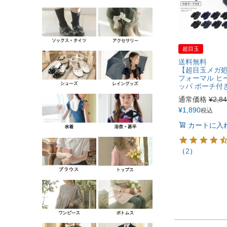
超目玉
送料無料
【超目玉メガ
フォーマル ヒ
ッパ ポーチ付き
通常価格
¥
2,8
¥
1,890
税込
カートに入
（
2
）