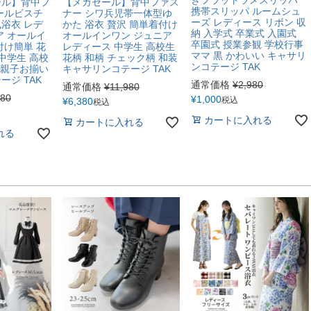
ール】背中フ
【メガセール】背中ファス
携帯スリッパ ルームシュ
ールビスチ
ナー シワ兵児帯一体型ゆ
ーズ レディース リボン 収
浴衣 レデ
かた 浴衣 贅沢 簡単着付け
納 入学式 卒業式 入園式
ア オールイ
オールインワン ジュニア
卒園式 授業参観 学校行事
付け簡単 花
レディース 中学生 高校生
ママ 黒 かわいい キャサリ
中学生 高校
花柄 和柄 チェック柄 和装
ンコテージ TAK
 親子お揃い
キャサリンコテージ TAK
ジ TAK
通常価格
¥
2,980
通常価格
¥
11,980
980
¥
1,000
税込
¥
6,380
税込
カートに入れる
カートに入れる
れる