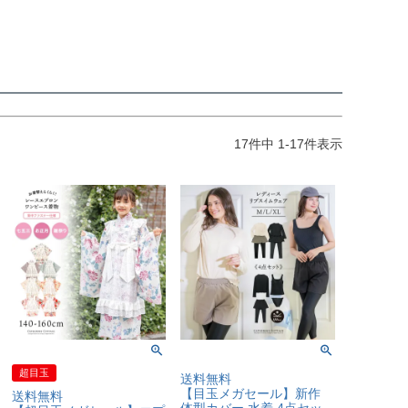
17
件中
1
-
17
件表示
超目玉
送料無料
【目玉メガセール】新作
送料無料
体型カバー 水着 4点セッ