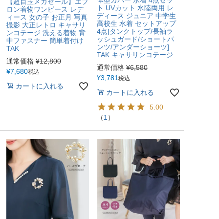
【超目玉メガセール】エプ
ト UVカット 水陸両用 レ
ロン着物ワンピース レデ
ディース ジュニア 中学生
ィース 女の子 お正月 写真
高校生 水着 セットアップ
撮影 大正レトロ キャサリ
4点[タンクトップ/長袖ラ
ンコテージ 洗える着物 背
ッシュガード/ショートパ
中ファスナー 簡単着付け
ンツ/アンダーショーツ]
TAK
TAK キャサリンコテージ
通常価格
¥
12,800
通常価格
¥
6,580
¥
7,680
税込
¥
3,781
税込
カートに入れる
カートに入れる
5.00
（
1
）