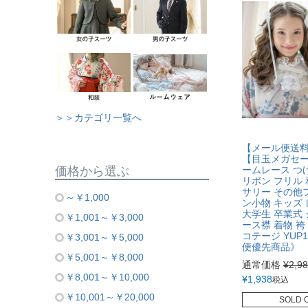
＞＞カテゴリ一覧へ
【メール便送
【目玉メガセ
ームレース つ
価格から選ぶ
リボン フリル
サリー その他
～￥1,000
ン小物 キッズ
大学生 卒業式 
￥1,001～￥3,000
ース襟 着物 袴
コテージ YUP
￥3,001～￥5,000
便優先商品》
￥5,001～￥8,000
通常価格
¥
2,9
￥8,001～￥10,000
¥
1,938
税込
￥10,001～￥20,000
SOLD 