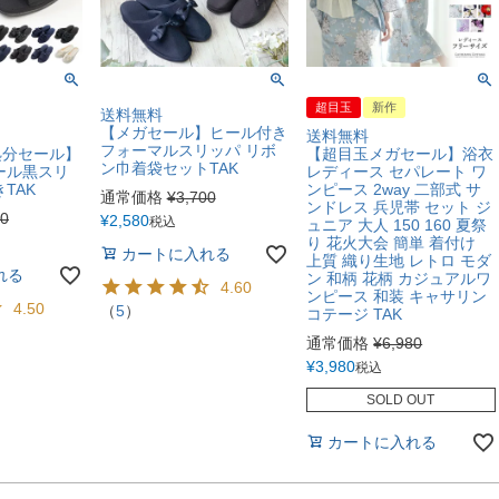
超目玉
新作
送料無料
【メガセール】ヒール付き
送料無料
フォーマルスリッパ リボ
処分セール】
【超目玉メガセール】浴衣
ン巾着袋セットTAK
ール黒スリ
レディース セパレート ワ
TAK
ンピース 2way 二部式 サ
通常価格
¥
3,700
ンドレス 兵児帯 セット ジ
40
¥
2,580
税込
ュニア 大人 150 160 夏祭
り 花火大会 簡単 着付け
カートに入れる
上質 織り生地 レトロ モダ
れる
ン 和柄 花柄 カジュアルワ
4.60
ンピース 和装 キャサリン
4.50
（
5
）
コテージ TAK
通常価格
¥
6,980
¥
3,980
税込
SOLD OUT
カートに入れる