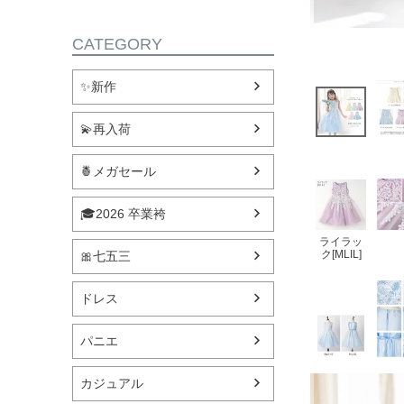
CATEGORY
✨新作
💫再入荷
🍍メガセール
🎓2026 卒業袴
ライラッ
ク[MLIL]
🎀七五三
ドレス
パニエ
カジュアル