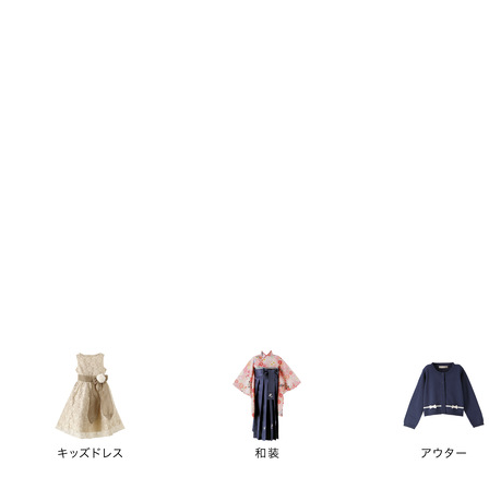
キーワード
価格
円
～
カテゴリー
卒業袴
新作
再入荷
アウトレット
浴衣
水着
ド
女の子スーツ
男の子スーツ
袖の長さ
ノースリーブ
半袖
長袖
タイプ