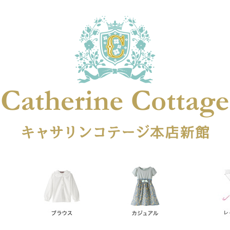
在庫なし商品
在庫なし商品を表示しない
商品番号
円
予約商品
予約商品のみを表示
レス
喪服対応
並び順
新着順
登録順
価格が安
キーワードヒット順