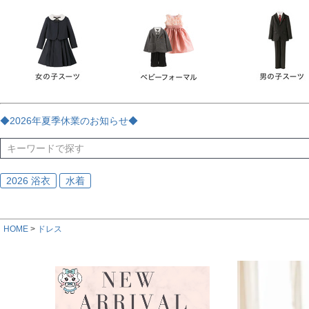
チェック
ストライプ
花・植物
ドット・水玉
刺繍
サイズ
指定なし
70
80
90
95
100
110
120
130
170
カラー
レッド
ブルー
イエロー
ピンク
ライラック
グリ
◆2026年夏季休業のお知らせ◆
ブラック
ゴールド
シルバー
ベージュ
グレー
ブ
2026 浴衣
水着
HOME
ドレス