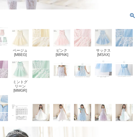
ベージュ
ピンク
サックス
[MBEG]
[MPNK]
[MSAX]
ミントグ
リーン
[MMGR]