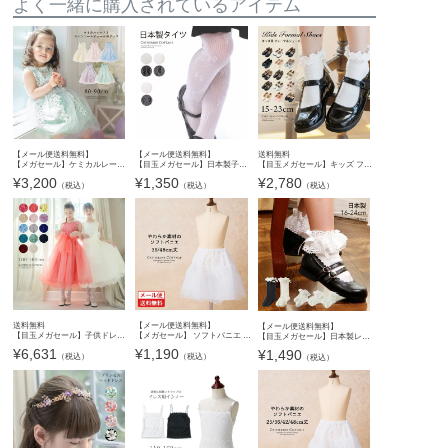
よく一緒に購入されているアイテム
【メール便送料無料】
【メール便送料無料】
送料無料
【メガセール】ケミカルレースベビードレス ベビードレス 女の子 ギフト お誕生日 女の子フォーマル チュール 結婚式 YUP12《メール便優先商品》キャサリンコテージ
【目玉メガセール】日本製子供用タイツ《メール便優先商品》 YUP6
【目玉メガセール】キッズ フォーマルシューズ 子供靴 フォーマルシューズ 女の子 ワンストラップ かかとクッション入りで靴擦れしにくい キッズ 入学式 卒業式 TAK ドレスシューズ
¥
3,200
¥
1,350
¥
2,780
（税込）
（税込）
（税込）
送料無料
【メール便送料無料】
【メール便送料無料】
【目玉メガセール】子供ドレス ゴージャスなスパンコールレース＆チュールの女の子ドレス 結婚式や発表会に輝く華やかな装いを TAK
【メガセール】 ソフトパニエ 子供ドレス用インナー ペチコート 36cm 48cm丈 キッズ ピアノ発表会 結婚式 フォーマル ドレス用 キャサリンコテージ YUP12≪メール便優先商品≫lp
【目玉メガセール】日本製レースソックス フォーマル フォーマル用ソックス・タイツ YUP12《メール便優先商品》
¥
6,631
¥
1,190
¥
1,490
（税込）
（税込）
（税込）