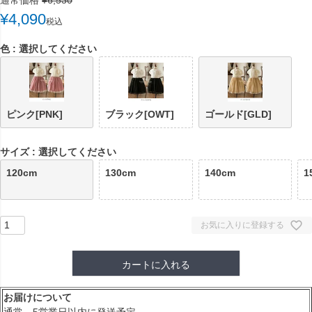
¥
4,090
税込
色
選択してください
ピンク[PNK]
ブラック[OWT]
ゴールド[GLD]
サイズ
選択してください
120cm
130cm
140cm
1
お気に入りに登録する
カートに入れる
お届けについて
通常、5営業日以内に発送予定