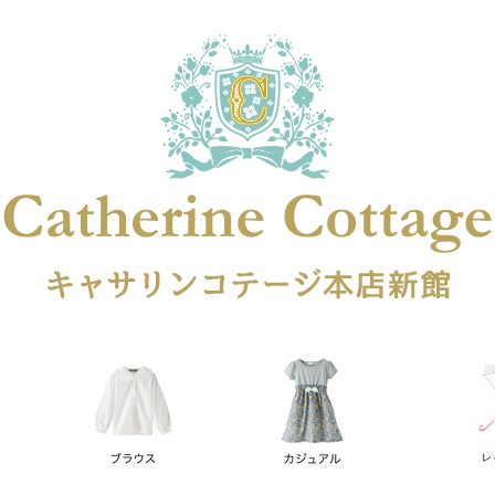
在庫なし商品
在庫なし商品を表示しない
商品番号
円
予約商品
予約商品のみを表示
レス
喪服対応
並び順
新着順
登録順
価格が安
キーワードヒット順