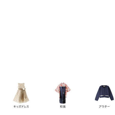
キーワード
価格
円
～
カテゴリー
卒業袴
新作
再入荷
アウトレット
浴衣
水着
ド
女の子スーツ
男の子スーツ
袖の長さ
ノースリーブ
半袖
長袖
タイプ