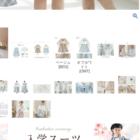
ベージュ
オフホワ
[BEG]
イト
[OWT]