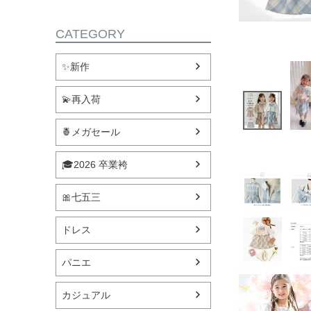
CATEGORY
✨新作
💫再入荷
🍍メガセール
🎓2026 卒業袴
🎀七五三
ドレス
パニエ
カジュアル