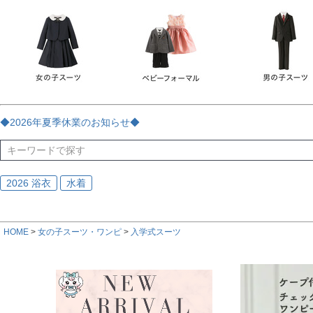
チェック
ストライプ
花・植物
ドット・水玉
刺繍
サイズ
指定なし
70
80
90
95
100
110
120
130
170
カラー
レッド
ブルー
イエロー
ピンク
ライラック
グリ
◆2026年夏季休業のお知らせ◆
ブラック
ゴールド
シルバー
ベージュ
グレー
ブ
2026 浴衣
水着
HOME
女の子スーツ・ワンピ
入学式スーツ