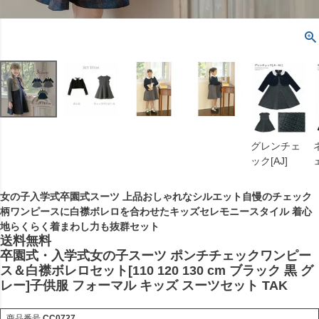
グレンチェ
ック[AJ]
女の子入学式卒園式スーツ 上品おしゃれなシルエット自慢のチェック
柄ワンピースに白襟ボレロを合わせたキッズセレモニースタイル 着心
地らくらく着まわし力も抜群セット
送料無料
卒園式・入学式女の子スーツ ポンチチェックワンピー
ス＆白襟ボレロセット[110 120 130 cm ブラック 黒 グ
レー]子供服 フォーマル キッズ スーツセット TAK
商品番号
CC0727