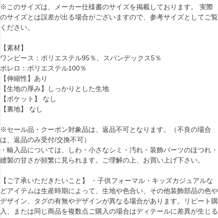
※このサイズは、メーカー仕様書のサイズを掲載しております。 実際
のサイズとは誤差が出る場合がございますので、参考サイズとしてご覧
ください。
【素材】
ワンピース：ポリエステル95％、スパンデックス5％
ボレロ：ポリエステル100％
【伸縮性】あり
【生地の厚み】しっかりとした生地
【ポケット】 なし
【裏地】 なし
※セール品・クーポン対象品は、返品不可となります。（不良の場合
は、返品のみ受付/交換不可）
・輸入品については、しわ・小さなシミ・汚れ・装飾パーツのほつれ・
縫製の甘さが頻繁に見られます。ご理解の上、お買い上げ下さい。
【ご了承いただきたいこと】 ・子供フォーマル・キッズカジュアルな
どアイテムは生産時期によって、生地や色合い、その他装飾部品の色や
デザイン、タグの有無やデザインが異なる場合があります。リピート購
入、または同じ商品を複数点ご購入の場合はディテールに差異が生じる