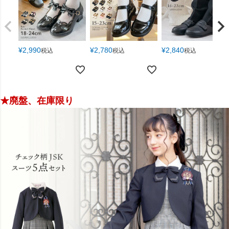
¥
2,780
¥
2,840
¥
2,990
税込
税込
税込
★廃盤、在庫限り