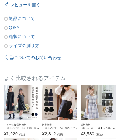
レビューを書く
返品について
Q＆A
縫製について
サイズの測り方
商品についてのお問い合わせ
よく比較されるアイテム
【メール便送料無料】
送料無料
送料無料
【目玉メガセール】半袖・長袖ベーシックフレアワンピースYUP12 ≪メール便優先商品≫
【目玉メガセール】シルエットが美しいキャップスリーブのきれいめワンピース ジャンスカ 女の子 ワンピース 入学式 卒園式 卒業式 黒 チェック 子供服 入園式 卒服 フォーマル TAK キッズ 小学校 キャ
【目玉メガセール】女の子 ベーシックスカート・キュロット 紺 黒TAK
¥
1,920
¥
3,580
¥
2,812
（税込）
（税込）
（税込）