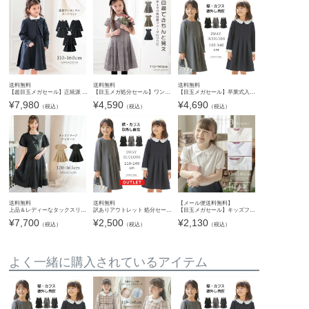
送料無料
送料無料
送料無料
【超目玉メガセール】正統派 長袖ブラウス付濃紺アンサンブル フォーマル スーツ 小学校女の子スーツ TAK
【目玉メガ処分セール】ワンピース 入学式 女の子 チェック柄 清楚な白襟ワンピース 白襟 半袖 卒業式 ワンピース セレモニー 小学校 フォーマル キッズ キャサリンコテージ TAK
【目玉メガセール】卒業式入学式女の子ワンピース 白襟が清楚な令嬢 ワンピース スカラップレース白襟長袖ワンピース きちんとワンピース 喪服 お受験 入学式 キッズ キャサリンコテージ TAK
¥
7,980
¥
4,590
¥
4,690
（税込）
（税込）
（税込）
送料無料
送料無料
【メール便送料無料】
上品＆レディーなタックスリーブワンピース 女の子 フォーマル きちんとワンピース キャサリンコテージ TAK
訳ありアウトレット 処分セール 白襟令嬢ワンピース【セール】入学式 卒業式 スーツ スカラップレース白襟長袖ワンピース 外せる襟 きちんとワンピース 喪服 お受験 キッズ 女の子 フォーマル キャサリ
【目玉メガセール】キッズフォーマル 日本製 女の子半袖刺繍ブラウスYUP12《メール便優先商品》
¥
7,700
¥
2,500
¥
2,130
（税込）
（税込）
（税込）
よく一緒に購入されているアイテム