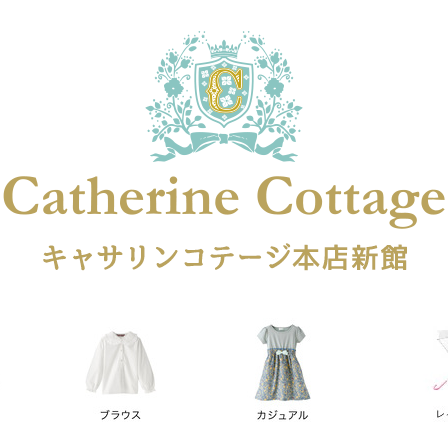
在庫なし商品
在庫なし商品を表示しない
商品番号
円
予約商品
予約商品のみを表示
レス
喪服対応
並び順
新着順
登録順
価格が安
キーワードヒット順