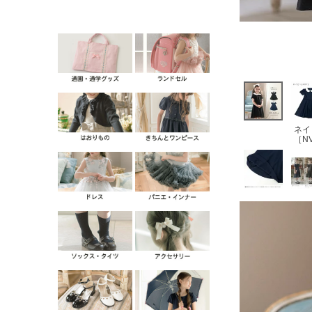
ネイ
［N