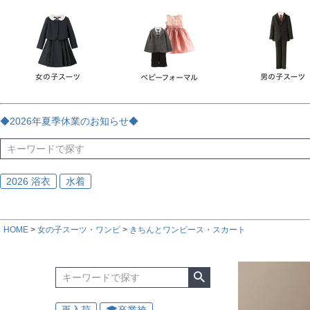
チェック
ストライプ
花・植物
ドット・水玉
刺繍
サイズ
指定なし
70
80
90
95
100
110
120
130
170
カラー
レッド
ブルー
イエロー
ピンク
ライラック
グリ
◆2026年夏季休業のお知らせ◆
ブラック
ゴールド
シルバー
ベージュ
グレー
ブ
2026 浴衣
水着
HOME
女の子スーツ・ワンピ
きちんとワンピース・スカート