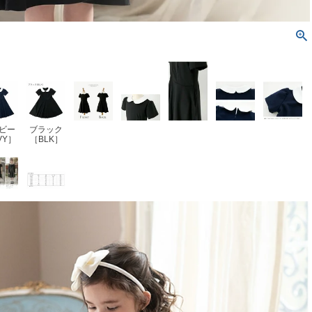
ビー
ブラック
VY］
［BLK］