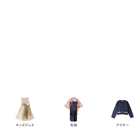
キーワード
価格
円
～
カテゴリー
卒業袴
新作
再入荷
アウトレット
浴衣
水着
ド
女の子スーツ
男の子スーツ
袖の長さ
ノースリーブ
半袖
長袖
タイプ