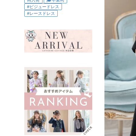
再入荷
🎓卒業袴
#ビジュードレス
#レースドレス