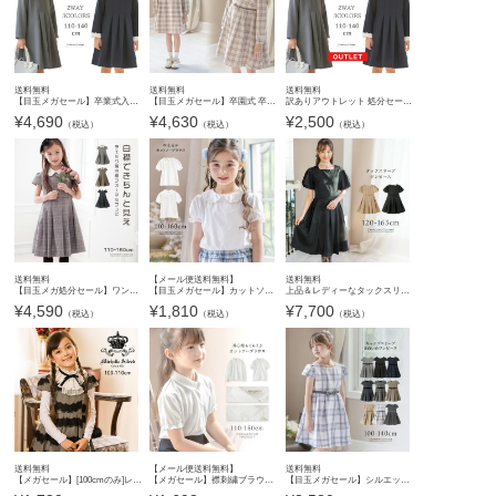
送料無料
送料無料
送料無料
【目玉メガセール】卒業式入学式女の子ワンピース 白襟が清楚な令嬢 ワンピース スカラップレース白襟長袖ワンピース きちんとワンピース 喪服 お受験 入学式 キッズ キャサリンコテージ TAK
【目玉メガセール】卒園式 卒業式 女の子ワンピース 長袖 白襟チェック柄オケージョンワンピース ベージュ 水色 フォーマル 女子スーツ きちんとワンピース TAK
訳ありアウトレット 処分セール 白襟令嬢ワンピース【セール】入学式 卒業式 スーツ スカラップレース白襟長袖ワンピース 外せる襟 きちんとワンピース 喪服 お受験 キッズ 女の子 フォーマル キャサリ
¥
4,690
¥
4,630
¥
2,500
（税込）
（税込）
（税込）
送料無料
【メール便送料無料】
送料無料
【目玉メガ処分セール】ワンピース 入学式 女の子 チェック柄 清楚な白襟ワンピース 白襟 半袖 卒業式 ワンピース セレモニー 小学校 フォーマル キッズ キャサリンコテージ TAK
【目玉メガセール】カットソーブラウス 長袖 半袖 入学式 卒業式 子供服 小学生 発表会 制服 フォーマル 白襟 スタンドカラー キャサリンコテージ YUP12《メール便優先商品》
上品＆レディーなタックスリーブワンピース 女の子 フォーマル きちんとワンピース キャサリンコテージ TAK
¥
4,590
¥
1,810
¥
7,700
（税込）
（税込）
（税込）
送料無料
【メール便送料無料】
送料無料
【メガセール】[100cmのみ]レースフロッキーフォーマルワンピース レースたっぷり付け襟つき キッズフォーマル 黒 グレー 女の子 子供ドレス TAK キャサリンコテージ [在庫限り]
【メガセール】襟刺繍ブラウス 女の子 同色リボン・刺繍・フリルのついたプチおしゃれなブラウス 入学式 卒業式 子供服 伸縮性ありカットソー ブラウス 小学生 発表会 制服 丸襟 フォーマル
【目玉メガセール】シルエットが美しいキャップスリーブのきれいめワンピース ジャンスカ 女の子 ワンピース 入学式 卒園式 卒業式 黒 チェック 子供服 入園式 卒服 フォーマル TAK キッズ 小学校 キャ