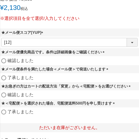
¥
2,130
税込
※選択項目を全て選択/入力してください
★メール便スコア[YUP]
(
必
須
★メール便優先商品です。条件は詳細画像をご確認ください
)
(
確認しました
必
★メール便条件を満たした場合＜メール便＞で発送いたします
須
)
(
了承しました
必
★お急ぎの方はカートの配送方法「変更」から＜宅配便＞をお選びください
須
)
(
確認しました
必
★＜宅配便＞を選択された場合、宅配便送料500円を申し受けます
須
)
(
了承しました
必
須
)
ただいま在庫がございません。