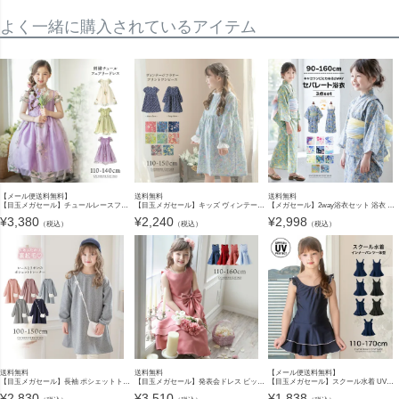
よく一緒に購入されているアイテム
【メール便送料無料】
送料無料
送料無料
【目玉メガセール】チュールレースフェアリードレス フォーマル ドレス 110 120 130 140 シースルー 透け感 花柄レース 白 紫 緑 キャサリンコテージ YUP12《メール便優先商品》
【目玉メガセール】キッズ ヴィンテージフラワープリントワンピース コットン 長袖 半袖 女の子服 カジュアル 子供服 カジュアルワンピース キャサリンコテージ TAK
【メガセール】2way浴衣セット 浴衣 ワンピース キッズ [再入荷なし・在庫限り] セパレート セット 子供 女の子 簡単 着付け 贅沢なロング兵児帯 100 110 120 130 140 夏祭り 夕涼み 花柄 猫柄 キャサ
¥
3,380
¥
2,240
¥
2,998
（税込）
（税込）
（税込）
送料無料
送料無料
【メール便送料無料】
【目玉メガセール】長袖 ポシェットトレーナーワンピース 女の子 キッズ カジュアル カジュアルワンピース TAK
【目玉メガセール】発表会ドレス ビッグリボンサテンドレス[110 120 130 140 150 160 cm ネイビー 紺 ローズ 水色 サックス]女の子 結婚式 七五三 コンクール衣装 フォーマル ドレス TAK
【目玉メガセール】スクール水着 UVカット 女の子 キッズ 透けない上質生地 濃紺 キッズ スカート 女の子 小学生 中学生 ワンピース おしゃれ 110 120 130 140 150 160 170 キャサリンコテ
¥
2,830
¥
3,510
¥
1,838