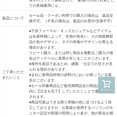
薄手のコットン素材なので、 夏場の日焼け対策とし
ての長袖着用にも。
セール品・クーポン利用での購入の場合は、返品交
返品について
換不可。（不良の場合は、返品のみ受付/交換不可）
●子供フォーマル・キッズカジュアルなどアイテム
は生産時期によって、生地や色合い、その他装飾部
品の色やデザイン、タグの有無やデザインが異なる
場合があります。
リピート購入、または同じ商品を複数点ご購入の場
合はディテールに差異が生じることがございます。
●海外生産品であるため、縫製 ・仕立ての甘さが見
られる場合があります。
ご了承いただ
●まれに新商品特有の染料のにおいが残っている場
きたいこと
合がございます。
●セール対象商品など販売期間設定の商品は、期間
カートへ
内に【注文を完了】していただくことで価格が適応
されます。
●商品写真はできる限り実物の色に近づけるよう加
工しておりますが、お客様が使用するパソコンのモ
ニター設定や部屋の照明により多少、色の変化が感