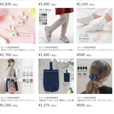
¥
2,830
¥
3,490
¥
2,240
（税込）
（税込）
（税込）
【メール便送料無料】
【メール便送料無料】
【メール便送料無料】
【目玉メガセール】白花Uピン パールフラワーエレガンスUピン 2本セット キャサリンコテージ YUP12《メール便優先商品》
【メガセール】女の子カジュアル 裾レースカラーストレッチレギンスYUP12《メール便優先商品》
【メガセール】ベビーソックス フォーマル ショートソックスYUP4《メール便優先商品》EOP
¥
1,760
¥
1,480
¥
588
（税込）
（税込）
（税込）
【メール便送料無料】
【メール便送料無料】
【メール便送料無料】
【目玉メガセール】フラワープリント 上履き入れ 切り替えフリルリボン シューズバッグ スクール キャサリンコテージ 入園 入学 YUP12 《メール便優先商品》
【超目玉メガセール】清楚おしゃれ 濃紺シンプル上履きバッグ YUP12《メール便優先商品》
【超目玉メガセール】グログランリボンヘアゴム 黒 紺 アクセサリー フォーマル ヘアアクセサリー YUP4《メール便優先商品》
¥
1,260
¥
1,270
¥
930
（税込）
（税込）
（税込）