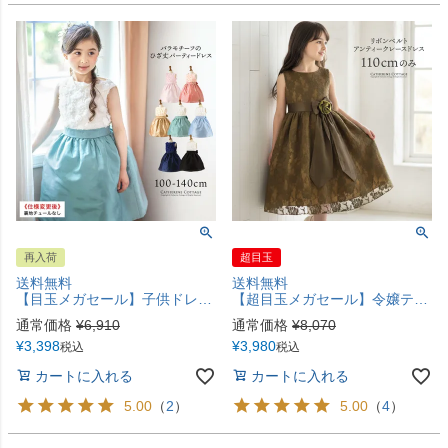
再入荷
超目玉
送料無料
送料無料
【目玉メガセール】子供ドレス ローズ TAK 女の子 フォーマル ピアノ発表会 キッズ キャサリンコテージ 小学生
【超目玉メガセール】令嬢テイストのアンティークレース子供フォーマルドレスTAK
通常価格
¥
6,910
通常価格
¥
8,070
¥
3,398
¥
3,980
税込
税込
カートに入れる
カートに入れる
5.00
（
2
）
5.00
（
4
）