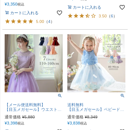
¥
3,350
税込
カートに入れる
カートに入れる
3.50
（
6
）
5.00
（
4
）
【メール便送料無料】
送料無料
【目玉メガセール】ウエストビジューのデコルテ透かしレースドレス キッズドレス 子供ドレス 七分袖 ピアノ発表会・結婚式 女の子フォーマル キッズ キャサリンコテージ YUP12 《メール便優先商品》
【目玉メガセール】ベビードレス 女の子 バラチュールの花びら入りスカートベビーフォト用ベビー服 出産祝い ギフト お誕生日 女の子フォーマルドレスキッズ キャサリンコテージ TAK
通常価格
¥
5,880
通常価格
¥
8,349
¥
3,398
¥
3,838
税込
税込