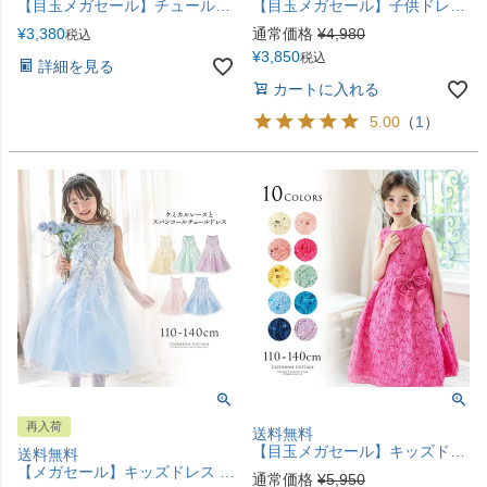
【目玉メガセール】チュールレースフェアリードレス フォーマル ドレス 110 120 130 140 シースルー 透け感 花柄レース 白 紫 緑 キャサリンコテージ YUP12《メール便優先商品》
【目玉メガセール】子供ドレス 花刺繍チュールレースドレス・プティ 発表会衣装 キッズドレス キャサリンコテージ TAK
¥
3,380
通常価格
¥
4,980
税込
¥
3,850
税込
詳細を見る
カートに入れる
5.00
（
1
）
再入荷
送料無料
【目玉メガセール】キッズドレス 女の子 スパンコールレース ドレス リボン 結婚式 発表会衣装 フォーマル TAK
送料無料
【メガセール】キッズドレス ケミカルレース スパンコールチュールドレス フォーマル ドレス TAK キャサリンコテージ
通常価格
¥
5,950