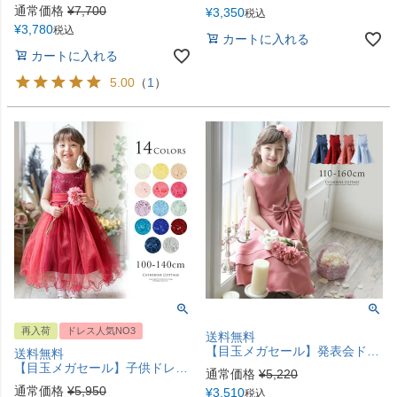
通常価格
¥
7,700
¥
3,350
税込
¥
3,780
税込
カートに入れる
カートに入れる
5.00
（
1
）
再入荷
ドレス人気NO3
送料無料
【目玉メガセール】発表会ドレス ビッグリボンサテンドレス[110 120 130 140 150 160 cm ネイビー 紺 ローズ 水色 サックス]女の子 結婚式 七五三 コンクール衣装 フォーマル ドレス TAK
送料無料
【目玉メガセール】子供ドレス コスパ重視派のスパンコールレースチュールドレス キッズドレス TAK
通常価格
¥
5,220
通常価格
¥
5,950
¥
3,510
税込