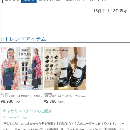
13
件中
1
-
13
件表示
✨トレンドアイテム
送料無料
送料無料
【超目玉メガセール】簡単袴セット 京都絵師描き下ろし新柄 2025年3月卒業 着付け かんたん袴 袴セット 小学校 卒業式 卒園式 女の子 袴 保育園 年長袴 簡単着付け 刺繍入り 和装 着物 七五三 [
【目玉メガセール】キッズ フォーマルシューズ 子供靴 フォーマルシューズ 女の子 ワンストラップ かかとクッション入りで靴擦れしにくい キッズ 入学式 卒業式 TAK ドレスシューズ
¥
8,980
¥
2,780
（税込）
（税込）
キャサリンコテージのご紹介
Catherine Cottage
“子どもの頃、かなえたかった夢を実現する商品”をたくさんのユーザーに届けています。 キャ
サリンコテージオリジナルブランド子供服、靴、アクセサリー、バッグなどの製造販売してお