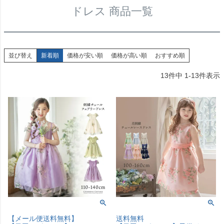
ドレス 商品一覧
並び替え
新着順
価格が安い順
価格が高い順
おすすめ順
13
件中
1
-
13
件表示
【メール便送料無料】
送料無料