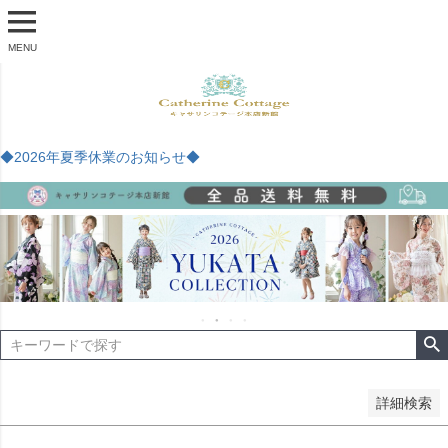
商品番号
MENU
予約商品
予約商品のみを表示
◆2026年夏季休業のお知らせ◆
並び順
新着順
登録順
価格が安い順
価格が高い順
優先度順
レビュー順
キーワードヒット順
検索
詳細検索