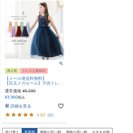
再入荷
ドレス人気NO1
【メール便送料無料】
【目玉メガセール】子供ドレス デコルテシースルーロング レース ドレス 結婚式 発表会 ピアノ発表会 キッズ フォーマル キッズドレス レンタルより安い！キャサリンコテージ YUP12 《メール便優先商品》 | 110 120 130 140 150 160
通常価格
¥
6,590
¥
3,960
税込
詳細を見る
4.83
（
6
）
並び替え
新着順
価格が安い順
価格が高い順
おすすめ順