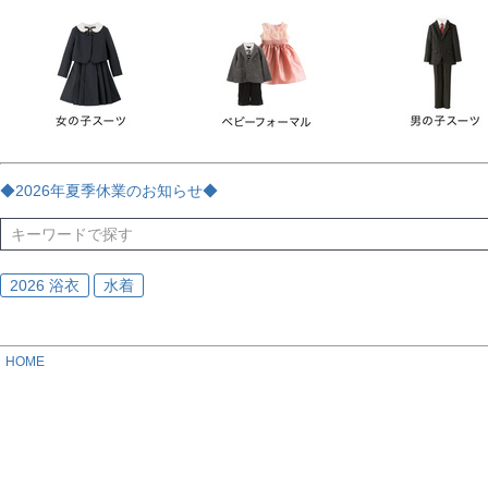
チェック
ストライプ
花・植物
ドット・水玉
刺繍
サイズ
指定なし
70
80
90
95
100
110
120
130
170
カラー
レッド
ブルー
イエロー
ピンク
ライラック
グリ
◆2026年夏季休業のお知らせ◆
ブラック
ゴールド
シルバー
ベージュ
グレー
ブ
2026 浴衣
水着
HOME