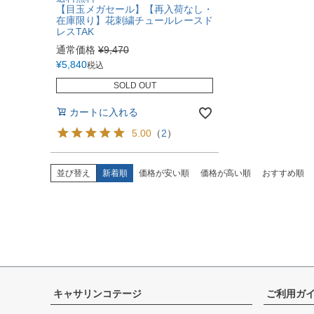
【目玉メガセール】【再入荷なし・
在庫限り】花刺繍チュールレースド
レスTAK
通常価格
¥
9,470
¥
5,840
税込
SOLD OUT
カートに入れる
5.00
（
2
）
並び替え
新着順
価格が安い順
価格が高い順
おすすめ順
キャサリンコテージ
ご利用ガ