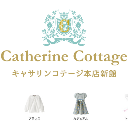
在庫なし商品
在庫なし商品を表示しない
商品番号
円
予約商品
予約商品のみを表示
レス
喪服対応
並び順
新着順
登録順
価格が安
キーワードヒット順