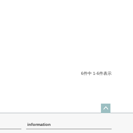
6
件中
1
-
6
件表示
ペー
ジト
information
ップ