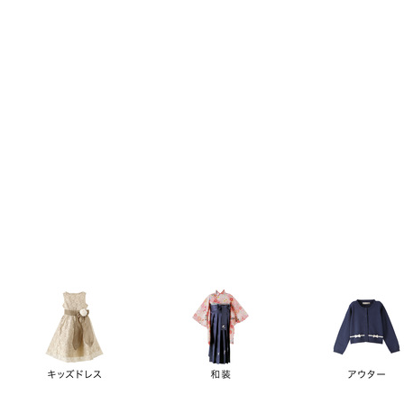
キーワード
価格
円
～
カテゴリー
卒業袴
新作
再入荷
アウトレット
浴衣
水着
ド
女の子スーツ
男の子スーツ
袖の長さ
ノースリーブ
半袖
長袖
タイプ