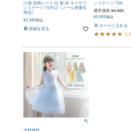
け感 花柄レース 白 紫 緑 キャサリ
ンコテージ TAK
ンコテージ YUP12《メール便優先
通常価格
¥
4,980
商品》
¥
3,850
税込
¥
3,380
税込
カートに入れる
詳細を見る
5.
送料無料