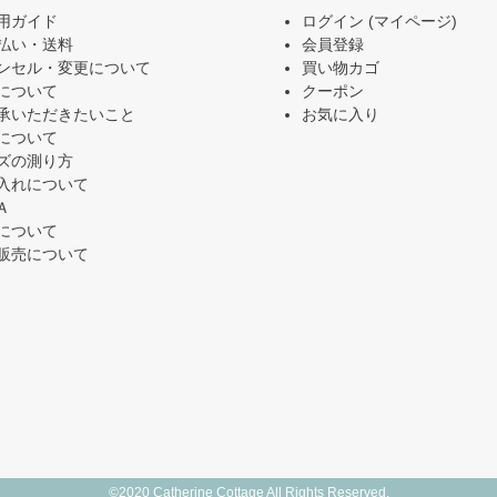
用ガイド
ログイン
(マイページ)
払い・送料
会員登録
ンセル・変更について
買い物カゴ
について
クーポン
承いただきたいこと
お気に入り
について
ズの測り方
入れについて
Ａ
について
販売について
©2020 Catherine Cottage All Rights Reserved.