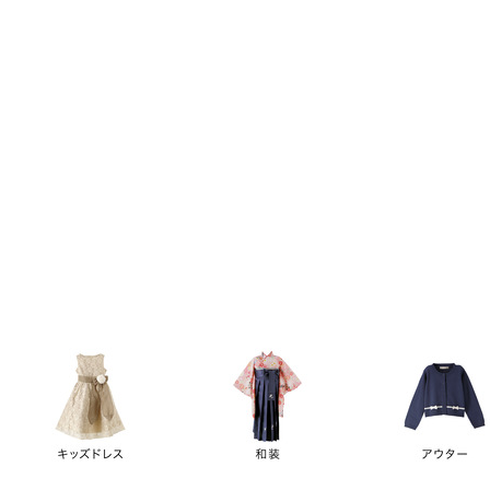
キーワード
価格
円
～
カテゴリー
卒業袴
新作
再入荷
アウトレット
浴衣
水着
ド
女の子スーツ
男の子スーツ
袖の長さ
ノースリーブ
半袖
長袖
タイプ