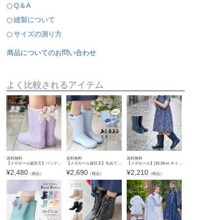
Q＆A
縫製について
サイズの測り方
商品についてのお問い合わせ
よく比較されるアイテム
送料無料
送料無料
送料無料
【メガセール超目玉】バックリボンレインブーツ 長靴 レインブーツ キッズ 女の子 子供 キャサリンコテージ TAK
【メガセール超目玉】丸めてコンパクトに持ち運べる長靴！ 男女兼用レインブーツTAK
【メガセール】[18,19cm,ネイビーのみ]低温でも固くならず履き心地の良い天然ゴム製 長靴 エンボスレインブーツ レイングッズ 長靴 無地 キッズレインブーツ TAK
¥
2,480
¥
2,690
¥
2,210
（税込）
（税込）
（税込）