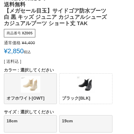
送料無料
【メガセール目玉】サイドゴア防水ブーツ
白 黒 キッズ ジュニア カジュアルシューズ
カジュアルブーツ ショート丈 TAK
商品番号
XZ005
通常価格
¥
4,400
¥
2,850
税込
送料込
カラー
選択してください
オフホワイト[OWT]
ブラック[BLK]
サイズ
選択してください
18cm
19cm