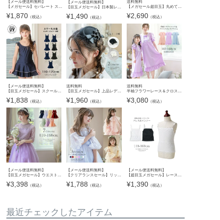
【メール便送料無料】
送料無料
【メール便送料無料】
【メガセール】セパレート スクール水着上下セット 透けない上質生地 インナーパンツ付き スカート型 キュロット型 キッズ ジュニア 女の子 紺 黒 フリル 半袖 めくれ防止フック付き かわい
【メガセール超目玉】丸めてコンパクトに持ち運べる長靴！ 男女兼用レインブーツTAK
【目玉メガセール】日本製レースソックス フォーマル フォーマル用ソックス・タイツ YUP12《メール便優先商品》
¥
1,870
¥
2,690
¥
1,490
（税込）
（税込）
（税込）
【メール便送料無料】
送料無料
送料無料
【目玉メガセール】スクール水着 UVカット 女の子 キッズ 透けない上質生地 濃紺 キッズ スカート 女の子 小学生 中学生 ワンピース おしゃれ 110 120 130 140 150 160 170 キャサリンコテ
【目玉メガセール】上品レディーの気品トーク帽 髪飾り ミニハット ヘッドドレス アクセサリー ヘアアクセサリー その他アクセサリー・小物 TAK
半袖フラワーレース＆クロスリボンネグリジェ キッズ ジュニア 子供用 女の子 ルームウェア ナイトドレス プリンセス風 キャサリンコテージ TAK
¥
1,838
¥
1,960
¥
3,080
（税込）
（税込）
（税込）
【メール便送料無料】
【メール便送料無料】
【メール便送料無料】
【目玉メガセール】ウエストビジューのデコルテ透かしレースドレス キッズドレス 子供ドレス 七分袖 ピアノ発表会・結婚式 女の子フォーマル キッズ キャサリンコテージ YUP12 《メール便優
【クリアランスセール】リッチ映え！ ふわふわつけ袖 キッズドレス ドレス フォーマル レース フリル リボン チュール 付け袖 アームカバー ノースリーブドレス用 キャサリンコテージ YUP12
【超目玉メガセール】レースキャミソール ドレスインナー キッズ 女の子 肌着 キャサリンコテージ YUP12 ≪メール便優先商品≫
¥
3,398
¥
1,788
¥
1,390
（税込）
（税込）
（税込）
最近チェックしたアイテム