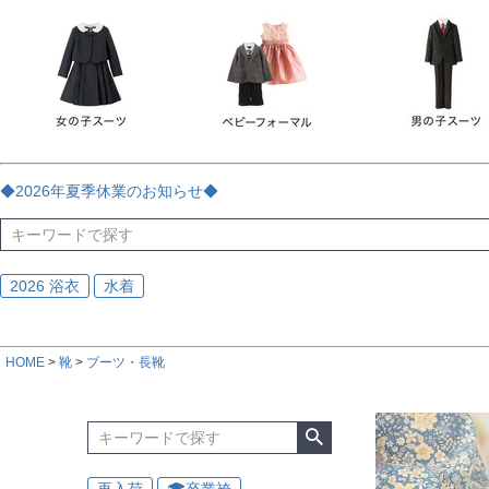
チェック
ストライプ
花・植物
ドット・水玉
刺繍
サイズ
指定なし
70
80
90
95
100
110
120
130
170
カラー
レッド
ブルー
イエロー
ピンク
ライラック
グリ
◆2026年夏季休業のお知らせ◆
ブラック
ゴールド
シルバー
ベージュ
グレー
ブ
2026 浴衣
水着
HOME
靴
ブーツ・長靴