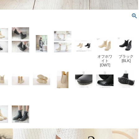
オフホワ
ブラック
イト
[BLK]
[OWT]