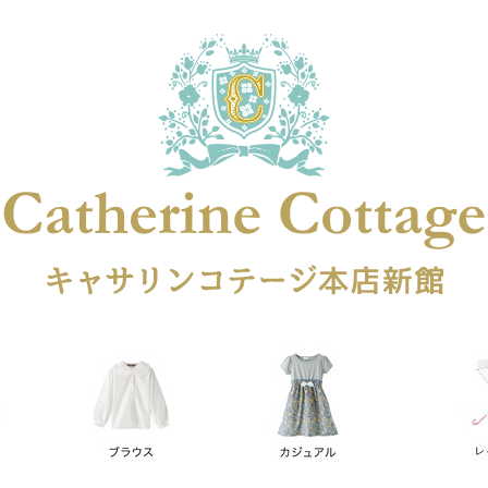
在庫なし商品
在庫なし商品を表示しない
商品番号
円
予約商品
予約商品のみを表示
レス
喪服対応
並び順
新着順
登録順
価格が安
キーワードヒット順