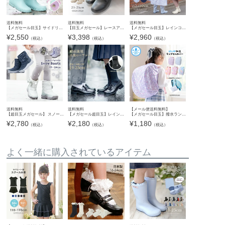
送料無料
送料無料
送料無料
【メガセール目玉】サイドリボン レインブーツ 長靴 キッズ 女の子 ジュニア TAK
【目玉メガセール】レースアップヒールブーツ 袴ブーツ 編み上げブーツ 太めヒール 5cmヒール 8ホール 黒 ベージュ 和装 履物 フォーマル カジュアル 女の子 キッズ ジュニア 小学生 中学生 高校生 大
【メガセール目玉】レインコート ランドセル対応TAK
¥
2,550
¥
3,398
¥
2,960
（税込）
（税込）
（税込）
送料無料
送料無料
【メール便送料無料】
【超目玉メガセール】 スノーブーツ 収納式スパイク付き 女の子 カジュアルブーツ ウィンターブーツ キッズ ジュニア 防滑 防寒靴 雪 雪靴 ミドル丈 裏起毛 キャサリンコテージ TAK
【メガセール超目玉】レインローファー レイングッズ 長靴 晴雨兼用 ローファー 学生 通学 通勤 防水 雨靴 レインシューズ キッズ ジュニア レディース キャサリンコテージ TAK
【メガセール目玉】撥水ランドセルカバー 猫花柄 小花柄 入学 通学 小学校 小学生 レインカバー 雨具 はっ水加工 ゴム 収納袋付き 女の子 YUP12《メール便優先商品》 キャサリンコテージ
¥
2,780
¥
2,180
¥
1,180
（税込）
（税込）
（税込）
よく一緒に購入されているアイテム