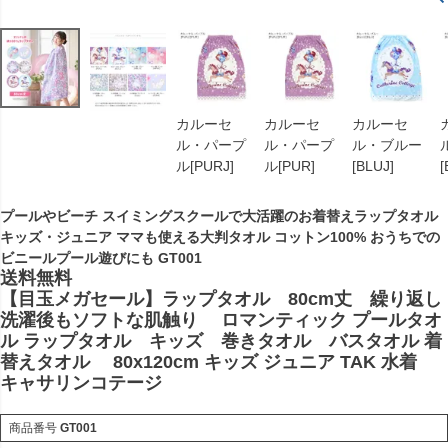
カルーセ
カルーセ
カルーセ
ル・パープ
ル・パープ
ル・ブルー
ル[PURJ]
ル[PUR]
[BLUJ]
[
プールやビーチ スイミングスクールで大活躍のお着替えラップタオル
キッズ・ジュニア ママも使える大判タオル コットン100% おうちでの
ビニールプール遊びにも GT001
送料無料
【目玉メガセール】ラップタオル 80cm丈 繰り返し
洗濯後もソフトな肌触り ロマンティック プールタオ
ル ラップタオル キッズ 巻きタオル バスタオル 着
替えタオル 80x120cm キッズ ジュニア TAK 水着
キャサリンコテージ
商品番号
GT001