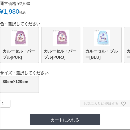
通常価格
¥
2,680
¥
1,980
税込
色
選択してください
カルーセル・パー
カルーセル・パー
カルーセル・ブル
プル[PUR]
プル[PURJ]
ー[BLU]
ー
サイズ
選択してください
80cm×120cm
お気に入りに登録する
カートに入れる