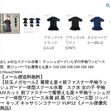
ブラック×ラ
ブラック×ホ
ネイビー×ブ
イラック
ワイト
ルー[BLU]
[LILJJ]
[OWT]
おしゃれなスクール水着！ ラッシュガードいらずの半袖ワンピース
型、前ジッパーでお着替えも楽々 110 120 130 140 150 160
170cm/ZS004
【メール便送料無料】
【目玉メガセール】着替え楽々前ファスナー半袖ラッ
シュガード一体型スクール水着 スク水 女の子 半袖
UVカット 前ファスナーで着替えも楽々半袖ラッシュガ
ード一体型ワンピース水着 紺 黒 ワンピース型 ジッパ
ー キッズ キャサリンコテージ YUP12《メール便優先
商品》