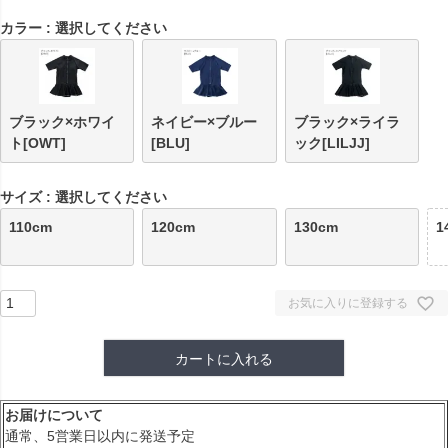
須
カラー
選択してください
)
ブラック×ホワイ
ネイビー×ブルー
ブラック×ライラ
ト[OWT]
[BLU]
ック[LILJJ]
サイズ
選択してください
110cm
120cm
130cm
1
お気に入りに登録する
カートに入れる
お届けについて
通常、5営業日以内に発送予定