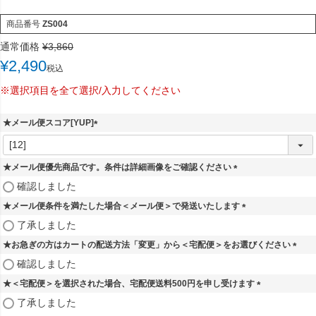
商品番号
ZS004
通常価格
¥
3,860
¥
2,490
税込
※選択項目を全て選択/入力してください
★メール便スコア[YUP]
(
必
須
★メール便優先商品です。条件は詳細画像をご確認ください
)
(
確認しました
必
★メール便条件を満たした場合＜メール便＞で発送いたします
須
)
(
了承しました
必
★お急ぎの方はカートの配送方法「変更」から＜宅配便＞をお選びください
須
)
(
確認しました
必
★＜宅配便＞を選択された場合、宅配便送料500円を申し受けます
須
)
(
了承しました
必