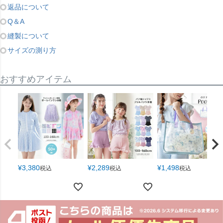
返品について
Q＆A
縫製について
サイズの測り方
おすすめアイテム
¥
3,380
¥
2,289
¥
1,498
税込
税込
税込