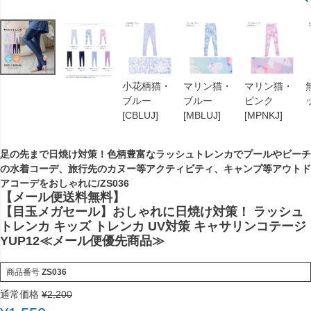
小花柄猫・
マリン猫・
マリン猫・
ブルー
ブルー
ピンク
[CBLUJ]
[MBLUJ]
[MPNKJ]
足の先まで日焼け対策！色柄豊富なラッシュトレンカでプールやビーチ
の水着コーデ、旅行先のカヌー等アクティビティ、キャンプ等アウトド
アコーデをおしゃれに/ZS036
【メール便送料無料】
【目玉メガセール】おしゃれに日焼け対策！ ラッシュ
トレンカ キッズ トレンカ UV対策 キャサリンコテージ
YUP12≪メール便優先商品≫
商品番号
ZS036
通常価格
¥
2,200