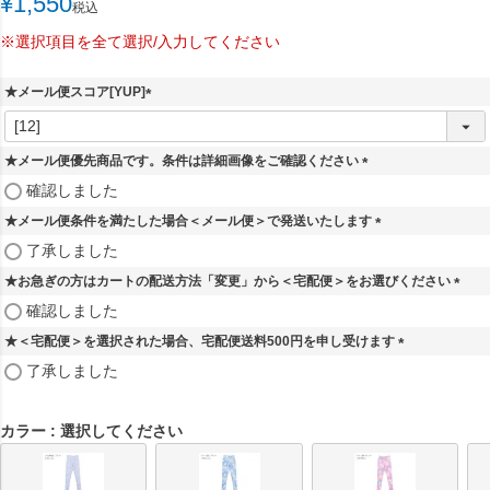
¥
1,550
税込
※選択項目を全て選択/入力してください
★メール便スコア[YUP]
(
必
須
★メール便優先商品です。条件は詳細画像をご確認ください
)
(
確認しました
必
★メール便条件を満たした場合＜メール便＞で発送いたします
須
)
(
了承しました
必
★お急ぎの方はカートの配送方法「変更」から＜宅配便＞をお選びください
須
)
(
確認しました
必
★＜宅配便＞を選択された場合、宅配便送料500円を申し受けます
須
)
(
了承しました
必
須
)
カラー
選択してください