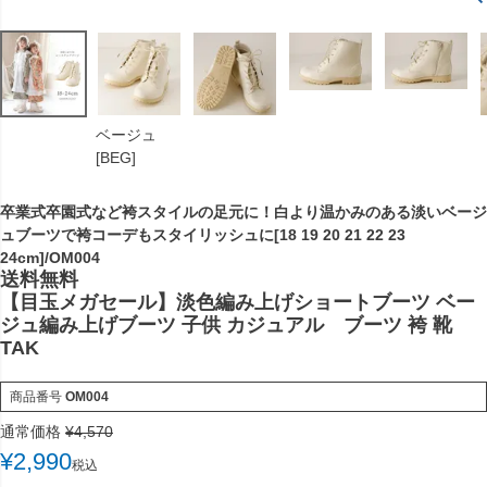
ベージュ
[BEG]
卒業式卒園式など袴スタイルの足元に！白より温かみのある淡いベージ
ュブーツで袴コーデもスタイリッシュに[18 19 20 21 22 23
24cm]/OM004
送料無料
【目玉メガセール】淡色編み上げショートブーツ ベー
ジュ編み上げブーツ 子供 カジュアル ブーツ 袴 靴
TAK
商品番号
OM004
通常価格
¥
4,570
¥
2,990
税込