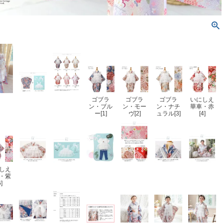
ゴブラ
ゴブラ
ゴブラ
いにしえ
ン・ブル
ン・モー
ン・ナチ
華車・赤
ー[1]
ヴ[2]
ュラル[3]
[4]
しえ
・紫
6]