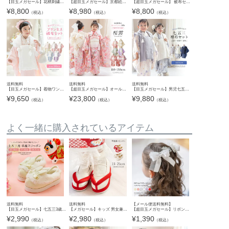
【目玉メガセール】花柄刺繍チュールレース着物とバラ生地被布セット 3才 女の子 七五三 753 TAK キャサリンコテージ
【超目玉メガセール】京都絵師によるオリジナル柄＆レース生地の被布セット 七五三 女の子 男の子 男女兼用 年賀状写真やお正月やひな祭りにも 着物 TAK
【超目玉メガセール】 被布セット七五三 3歳女の子 着物 花刺繍チュールレース着物ワンピース＆ 被布セット 和装 TAK
¥
8,800
¥
8,980
¥
8,800
（税込）
（税込）
（税込）
送料無料
送料無料
送料無料
【目玉メガセール】着物ワンピース+ファー襟被布和姫セット 着脱カンタン 七五三 3歳女の子 TAK
【超目玉メガセール】オールインワン着物《桜霞》 着物ワンピース 背中ファスナー かんたん着付け 七五三 和装 リボン 花柄チュール ピンク 赤 白 紫 緑 和柄 古典柄 女の子 キッズ お正月 写真撮影 お
【目玉メガセール】男児七五三 3歳着物＆被布セット 和装 753 着物 男女兼用 男子 女子 女の子 3才 3歳 三歳 記念撮影 グレー ベージュ ブルー 青 紺 TAK キャサリンコテージ
¥
9,650
¥
23,800
¥
9,880
（税込）
（税込）
（税込）
よく一緒に購入されているアイテム
送料無料
送料無料
【メール便送料無料】
【目玉メガセール】七五三3歳7歳女児 草履 うさぎファースリッポン 白 サンダル 和装 履物 TAK
【メガセール】キッズ 男女兼用 草履風シューズ 七五三 和装 女の子 男の子 3歳 5歳 7歳 753 履き物 子供靴 靴 赤 ベージュ 白 スリッポン 歩きやすい 履きやすい ゴムストラップ ぺたんこ靴 キャサリン
【超目玉メガセール】リボン＆フラワー Uピン ヘアアレンジセット キャサリンコテージ YUP6 《メール便優先商品》
¥
2,990
¥
2,980
¥
1,390
（税込）
（税込）
（税込）