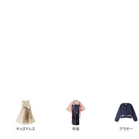
キーワード
価格
円
～
カテゴリー
卒業袴
新作
再入荷
アウトレット
浴衣
水着
ド
女の子スーツ
男の子スーツ
袖の長さ
ノースリーブ
半袖
長袖
タイプ