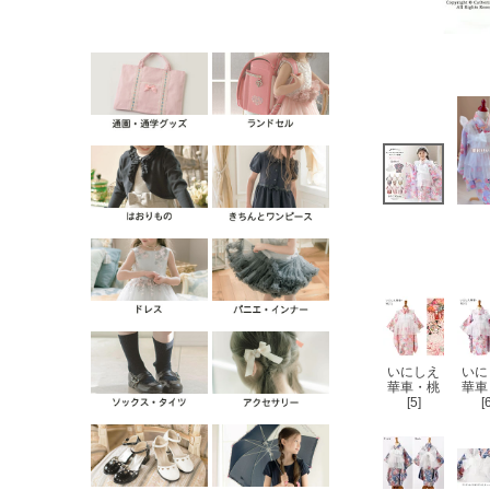
いにしえ
いに
華車・桃
華車
[5]
[