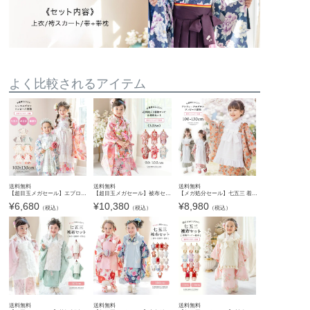
よく比較されるアイテム
送料無料
送料無料
送料無料
【超目玉メガセール】エプロン着物ワンピース 和装 3才 7才 女の子 七五三 お正月 ひな祭り 写真撮影 大正レトロ 被布 エプロン被布 洗える着物 背中ファスナー 簡単着付け TAK キャサリンコテージ
【超目玉メガセール】被布セット 3歳女の子 七五三 753 三歳 花柄織入り花柄生地着物ワンピース＆同柄被布セット 和装 雛祭り 前撮り ピンク 白 朱 水色 ライラック 90 100 背中ファスナー 花柄 猫柄
【メガ処分セール】七五三 着物 3歳 7歳 女の子 フルセット 被布セット エプロン レトロモダン アンティーク風 簡単着付け 写真映え ドレス 衣装 お祝い着 和装 前撮り 撮影 お正月 ひな祭り 雛祭り 子
¥
6,680
¥
10,380
¥
8,980
（税込）
（税込）
（税込）
送料無料
送料無料
送料無料