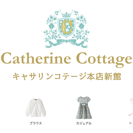
在庫なし商品
在庫なし商品を表示しない
商品番号
円
予約商品
予約商品のみを表示
レス
喪服対応
並び順
新着順
登録順
価格が安
キーワードヒット順