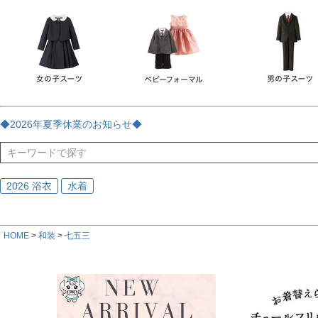
チェック
ストライプ
花・植物
ドット・水玉
刺繍
サイズ
指定なし
70
80
90
95
100
110
120
130
170
カラー
レッド
ブルー
イエロー
ピンク
ライラック
グリ
◆2026年夏季休業のお知らせ◆
ブラック
ゴールド
シルバー
ベージュ
グレー
ブ
2026 浴衣
水着
HOME
和装
七五三