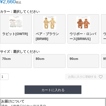
¥
2,660
税込
カラー
選択してください
ラビット[OWTR]
ベア・ブラウン
ウリボー・ロンパ
[BRWB]
ース[BRWU1]
ー
サイズ
選択してください
70cm
80cm
90cm
9
お気に入りに登録する
カートに入れる
お届けについて