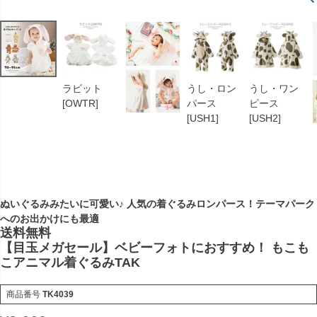
ラビット
うし・ロン
うし・ワン
[OWTR]
パース
ピース
[USH1]
[USH2]
ぬいぐるみみたいに可愛い♪ 人気の着ぐるみロンパース！テーマパーク
へのお出かけにも最適
送料無料
【目玉メガセール】ベビーフォトにおすすめ！ もこも
こアニマル着ぐるみTAK
商品番号
TK4039