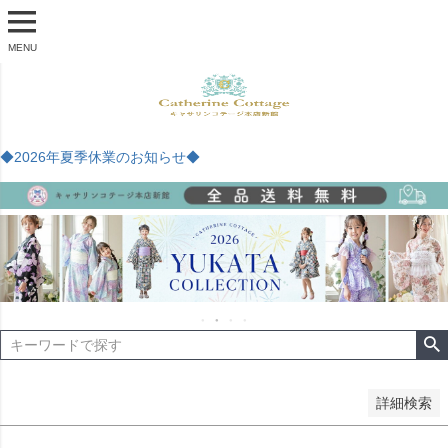
商品番号
MENU
予約商品
予約商品のみを表示
◆2026年夏季休業のお知らせ◆
並び順
新着順
登録順
価格が安い順
価格が高い順
優先度順
レビュー順
キーワードヒット順
検索
詳細検索