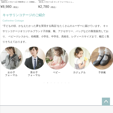
【超目玉メガセール】簡単袴セット 京都絵師描き下ろし新柄 2025年3月卒業 着付け かんたん袴 袴セット 小学校 卒業式 卒園式 女の子 袴 保育園 年長袴 簡単着付け 刺繍入り 和装 着物 七五三 [
【目玉メガセール】キッズ フォーマルシューズ 子供靴 フォーマルシューズ 女の子 ワンストラップ かかとクッション入りで靴擦れしにくい キッズ 入学式 卒業式 TAK ドレスシューズ
¥
8,980
¥
2,780
（税込）
（税込）
キャサリンコテージのご紹介
Catherine Cottage
“子どもの頃、かなえたかった夢を実現する商品”をたくさんのユーザーに届けています。 キャ
サリンコテージオリジナルブランド子供服、靴、アクセサリー、バッグなどの製造販売してお
り、 ベビードレスから、幼稚園、小学生、中学生、高校生、レディースサイズまで、幅広く取
りそろえております。
ペー