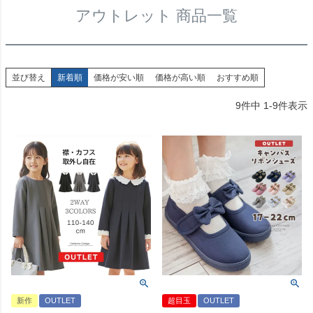
アウトレット 商品一覧
並び替え
新着順
価格が安い順
価格が高い順
おすすめ順
9
件中
1
-
9
件表示
新作
OUTLET
超目玉
OUTLET