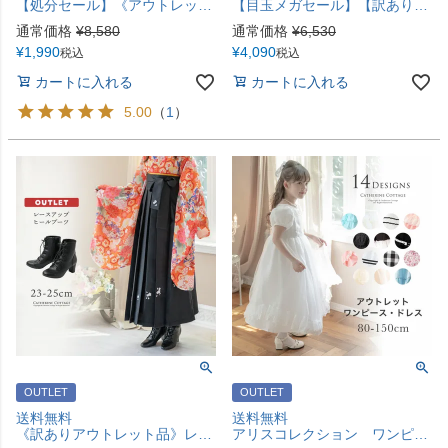
【処分セール】《アウトレット》蝶ネクタイ付きフォーマル ロンパースTAK【EOP】
【目玉メガセール】【訳ありアウトレット】レーストップスシフォンワンピースTAK
通常価格
¥
8,580
通常価格
¥
6,530
¥
1,990
¥
4,090
税込
税込
カートに入れる
カートに入れる
5.00
（
1
）
OUTLET
OUTLET
送料無料
送料無料
《訳ありアウトレット品》レースアップヒールブーツ 袴ブーツ 編み上げブーツ 太めヒール 6cmヒール 6ホール 黒 23cm 和装 履物 フォーマル カジュアル 女の子 キッズ ジュニア 小学生 中学生 高校生 大学生 レディース TAK キャサリンコテージ
アリスコレクション ワンピース・ドレス アウトレット TAK