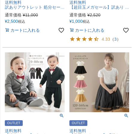
送料無料
送料無料
訳ありアウトレット 処分セール 白襟令嬢ワンピース【セール】入学式 卒業式 スーツ スカラップレース白襟長袖ワンピース 外せる襟 きちんとワンピース 喪服 お受験 キッズ 女の子 フォーマル キャサリンコテージ TAK [在庫限り]
【超目玉メガセール】訳あり リボンシューズ [アウトレット] フォーマルにもカジュアルにも◎リボンにときめくシューズ 上履きにも 子供靴 キッズフォーマルシューズ fuku 超目玉 在庫限り TAK
通常価格
¥
11,000
通常価格
¥
2,520
¥
2,500
¥
1,000
税込
税込
カートに入れる
カートに入れる
4.33
（
3
）
OUTLET
OUTLET
送料無料
送料無料