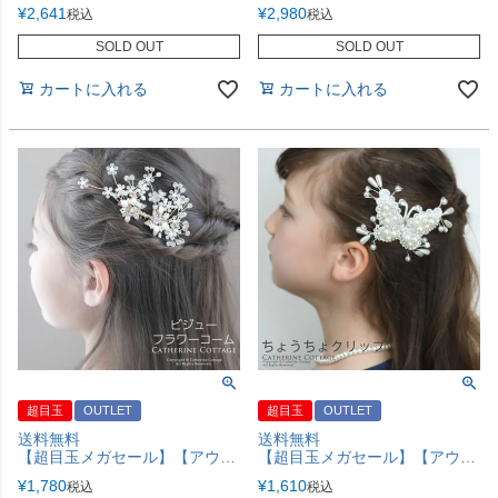
¥
2,641
¥
2,980
税込
税込
SOLD OUT
SOLD OUT
カートに入れる
カートに入れる
超目玉
OUTLET
超目玉
OUTLET
送料無料
送料無料
【超目玉メガセール】【アウトレット】ビジューフラワーコーム ヘッドドレス アクセサリー ヘアアクセサリー TAK
【超目玉メガセール】【アウトレット】パールとビジューのちょうちょヘアクリップ レース ヘアアクセサリー ［アクセサリー］TAK
¥
1,780
¥
1,610
税込
税込