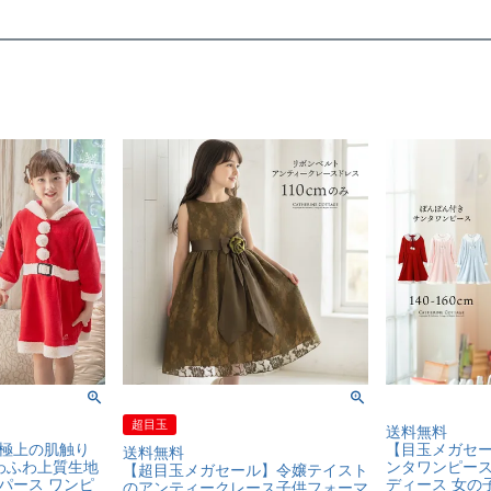
超目玉
送料無料
極上の肌触り
【目玉メガセ
送料無料
ふわふわ上質生地
ンタワンピース
【超目玉メガセール】令嬢テイスト
パース ワンピ
ディース 女の
のアンティークレース子供フォーマ