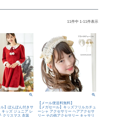
11
件中
1
-
11
件表示
【メール便送料無料】
ール】ぽんぽん付きサ
【メガセール】キッズフリルカチュ
 キッズ ジュニア レ
ーシャ アクセサリー ヘアアクセサ
子 クリスマス 衣装
リー その他アクセサリー キャサリ