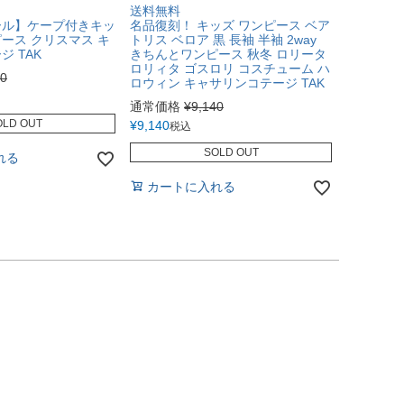
送料無料
ール】ケープ付きキッ
名品復刻！ キッズ ワンピース ベア
ース クリスマス キ
トリス ベロア 黒 長袖 半袖 2way
 TAK
きちんとワンピース 秋冬 ロリータ
ロリィタ ゴスロリ コスチューム ハ
70
ロウィン キャサリンコテージ TAK
通常価格
¥
9,140
OLD OUT
¥
9,140
税込
SOLD OUT
れる
カートに入れる