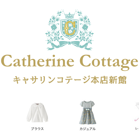
在庫なし商品
在庫なし商品を表示しない
商品番号
円
予約商品
予約商品のみを表示
レス
喪服対応
並び順
新着順
登録順
価格が安
キーワードヒット順