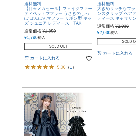
送料無料
送料無料
【目玉メガセール】フェイクファー
大きめリッチなフラ
ティペットマフラー うさぎのしっ
ンスクリップ ヘアア
ぽ ぽんぽんマフラー リボン型 キッ
ディース キャサリン
ズ ジュニア レディース TAK
通常価格
¥
2,030
通常価格
¥
1,850
¥
2,030
税込
¥
1,790
税込
SOLD O
SOLD OUT
カートに入れる
カートに入れる
5.00
（
1
）