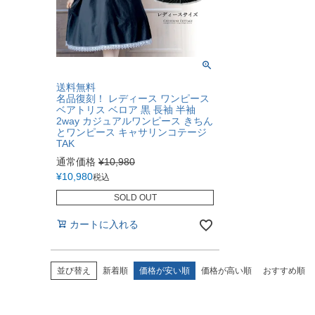
送料無料
名品復刻！ レディース ワンピース
ベアトリス ベロア 黒 長袖 半袖
2way カジュアルワンピース きちん
とワンピース キャサリンコテージ
TAK
通常価格
¥
10,980
¥
10,980
税込
SOLD OUT
カートに入れる
並び替え
新着順
価格が安い順
価格が高い順
おすすめ順