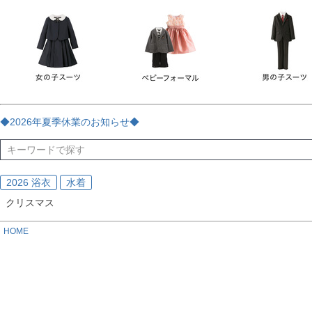
チェック
ストライプ
花・植物
ドット・水玉
刺繍
サイズ
指定なし
70
80
90
95
100
110
120
130
170
カラー
レッド
ブルー
イエロー
ピンク
ライラック
グリ
◆2026年夏季休業のお知らせ◆
ブラック
ゴールド
シルバー
ベージュ
グレー
ブ
2026 浴衣
水着
クリスマス
HOME