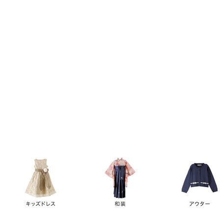
キーワード
価格
円
～
カテゴリー
卒業袴
新作
再入荷
アウトレット
浴衣
水着
ド
女の子スーツ
男の子スーツ
袖の長さ
ノースリーブ
半袖
長袖
タイプ