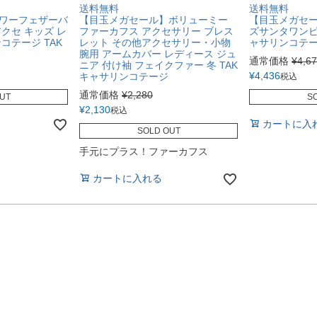
送料無料
送料無料
ワーフェザーバ
【目玉メガセール】ボリューミー
【目玉メガセ
クセ キッズ レ
ファーカフス アクセサリー ブレス
ズサンタワンピ
コテージ TAK
レット その他アクセサリー・小物
ャサリンコテージ
腕用 アームカバー レディース ジュ
通常価格
¥
4,6
ニア 付け袖 フェイクファー 冬 TAK
¥
4,436
キャサリンコテージ
税込
通常価格
¥
2,280
UT
S
¥
2,130
税込
カートに入
SOLD OUT
手元にプラス！ファーカフス
カートに入れる