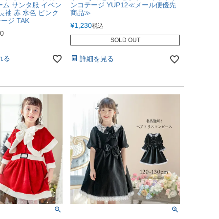
ーム サンタ服 イベン
ンコテージ YUP12≪メール便優先
長袖 赤 水色 ピンク
商品≫
ジ TAK
¥
1,230
税込
80
SOLD OUT
れる
詳細を見る