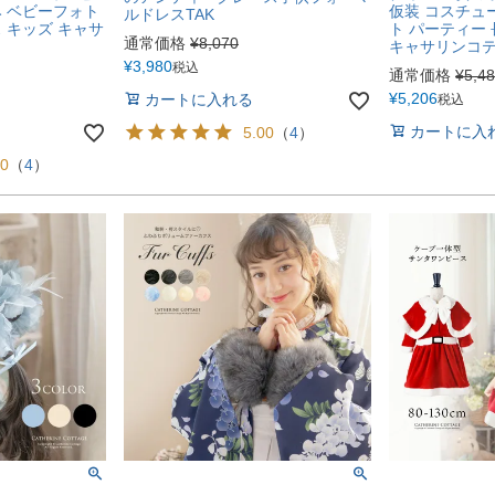
み ベビーフォト
仮装 コスチュ
ルドレスTAK
 キッズ キャサ
ト パーティー 
通常価格
¥
8,070
キャサリンコテー
¥
3,980
税込
通常価格
¥
5,4
¥
5,206
カートに入れる
税込
カートに入
5.00
（
4
）
00
（
4
）