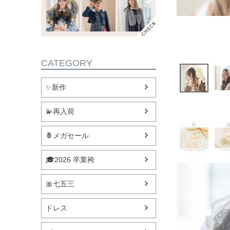
CATEGORY
✨新作
💫再入荷
🍍メガセール
🎓2026 卒業袴
🎀七五三
ドレス