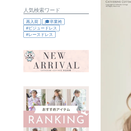
人気検索ワード
再入荷
🎓卒業袴
#ビジュードレス
#レースドレス