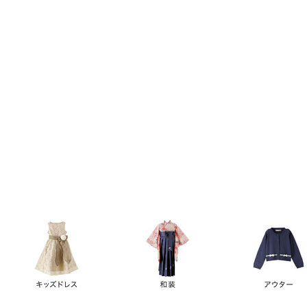
キーワード
価格
円
～
カテゴリー
卒業袴
新作
再入荷
アウトレット
浴衣
水着
ド
女の子スーツ
男の子スーツ
袖の長さ
ノースリーブ
半袖
長袖
タイプ