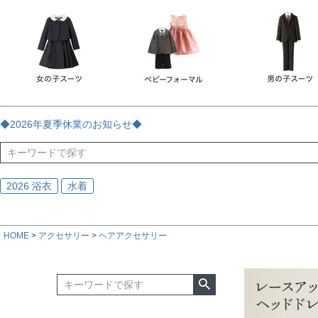
チェック
ストライプ
花・植物
ドット・水玉
刺繍
サイズ
指定なし
70
80
90
95
100
110
120
130
170
カラー
レッド
ブルー
イエロー
ピンク
ライラック
グリ
◆2026年夏季休業のお知らせ◆
ブラック
ゴールド
シルバー
ベージュ
グレー
ブ
2026 浴衣
水着
HOME
アクセサリー
ヘアアクセサリー