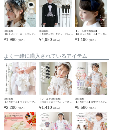
送料無料
送料無料
【メール便送料無料】
【目玉メガセール】上品レディーの気品トーク帽 髪飾り ミニハット ヘッドドレス アクセサリー ヘアアクセサリー その他アクセサリー・小物 TAK
【倉庫処分品】タキシード5点セット 黒 グレー襟 ベビー キッズ 男の子フォーマル 燕尾服 長袖 結婚式 リングボーイ 発表会 衣装 男子 男児 子供服 TAK キャサリンコテージ
【超目玉メガセール】アリスのシフォンリボンカチューシャYUP6《メール便優先商品》
¥
1,960
¥
4,980
¥
1,190
（税込）
（税込）
（税込）
よく一緒に購入されているアイテム
送料無料
【メール便送料無料】
送料無料
【メガセール】ファンシーツイードのリボン巾着 フォーマル 子供用 和装 洋装 七五三 パーティーバッグ ミニバッグ 巾着バッグ 小さめ 子ども キッズ ハンドバッグ 小物 白 TAK キャサリンコテージ
【超目玉メガセール】レースつけ袖 アクセサリー レディース キッズ その他ファッション小物 付け袖 浴衣 着物 和装小物 白 黒 キャサリンコテージ YUP12《メール便優先商品》
【メガセール】背中ファスナー チュールビスチェレイヤード風浴衣 キッズ オールインワン浴衣 着付け簡単 花柄 チェック柄 女の子 子供浴衣 小学生 親子お揃い キャサリンコテージ TAK
¥
2,290
¥
1,410
¥
5,580
（税込）
（税込）
（税込）