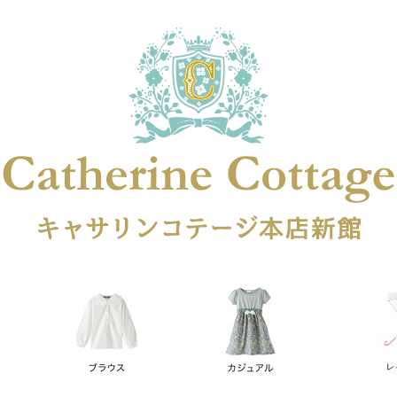
在庫なし商品
在庫なし商品を表示しない
商品番号
円
予約商品
予約商品のみを表示
レス
喪服対応
並び順
新着順
登録順
価格が安
キーワードヒット順