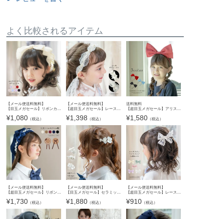
よく比較されるアイテム
【メール便送料無料】
【メール便送料無料】
送料無料
【目玉メガセール】リボンカチューシャ ヘアアクセサリー ヘッドドレス キッズ ジュニア レディース 子供用 大人用 幅広リボン オーガンジー ガーリー キャサリンコテージ YUP12《メール便
【超目玉メガセール】レースカチューシャ フォーマル キッズ 子供用 お花 リボン ヘッドドレス ヘアアクセサリー 入園式 卒園式 入学式 卒業式 白 キャサリンコテージ YUP12《メール便優先
【超目玉メガセール】アリスのリボンカチューシャ ハロウィン コスチューム 魔女 アリス TAK
¥
1,080
¥
1,398
¥
1,580
（税込）
（税込）
（税込）
【メール便送料無料】
【メール便送料無料】
【メール便送料無料】
【超目玉メガセール】リボンとレースのベレー帽 キャサリンコテージ YUP12 ≪メール便優先商品≫
【目玉メガセール】セラミックフラワーとビーズのエレガントヘアコーム キャサリンコテージ YUP12《メール便優先商品》
【超目玉メガセール】レースリボンヘアクリップ 2個セット アクセサリー ヘアアクセサリー キッズ YUP4《メール便優先商品》
¥
1,730
¥
1,880
¥
910
（税込）
（税込）
（税込）