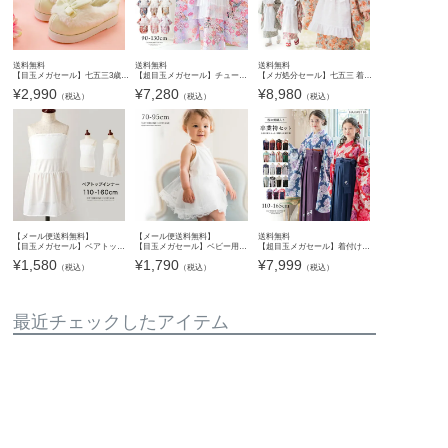
送料無料
送料無料
送料無料
【目玉メガセール】七五三3歳7歳女児 草履 うさぎファースリッポン 白 サンダル 和装 履物 TAK
【超目玉メガセール】チュールフリルエプロン+着物ワンピースセット 七五三 753 女の子 キッズ 被布エプロン エプロン着物 着物風 アンティーク柄 花柄 古典柄 赤 ピンク オレンジ 青 キャサリンコテー
【メガ処分セール】七五三 着物 3歳 7歳 女の子 フルセット 被布セット エプロン レトロモダン アンティーク風 簡単着付け 写真映え ドレス 衣装 お祝い着 和装 前撮り 撮影 お正月 ひな祭り 雛祭り 子
¥
2,990
¥
7,280
¥
8,980
（税込）
（税込）
（税込）
【メール便送料無料】
【メール便送料無料】
送料無料
【目玉メガセール】ベアトップ インナー カップ付き スカート付き 子供ドレス 肌着 ダンス 下着 YUP12 フォーマル パニエ・ペチコート《メール便優先商品》
【目玉メガセール】ベビー用肌着 肩ひも付きベビードレスインナーペチコートYUP12《メール便優先商品》
【超目玉メガセール】着付け簡単袴セット 小学校 卒業式 卒園式 年長袴 保育園 幼稚園 女の子 着付け簡単袴セット 刺繍入り 京都絵師描き下ろし本格柄 和装 着物 七五三 TAK [在庫限り]
¥
1,580
¥
1,790
¥
7,999
（税込）
（税込）
（税込）
最近チェックしたアイテム