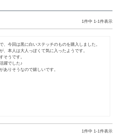
1
件中
1
-
1
件表示
で、今回は黒に白いステッチのものを購入しました。

が、本人は大人っぽくて気に入ったようです。

すそうです。

躍でした♪

がありそうなので嬉しいです。

1
件中
1
-
1
件表示