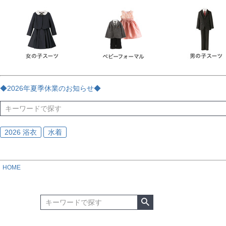
チェック
ストライプ
花・植物
ドット・水玉
刺繍
サイズ
指定なし
70
80
90
95
100
110
120
130
170
カラー
レッド
ブルー
イエロー
ピンク
ライラック
グリ
◆2026年夏季休業のお知らせ◆
ブラック
ゴールド
シルバー
ベージュ
グレー
ブ
2026 浴衣
水着
HOME