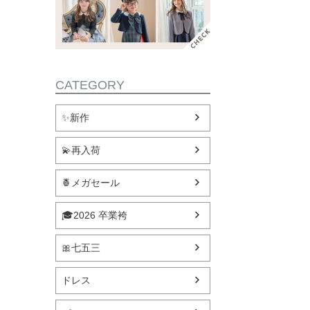
CATEGORY
✨新作
💫再入荷
🍍メガセール
🎓2026 卒業袴
🎀七五三
ドレス