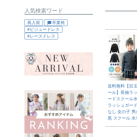
人気検索ワード
再入荷
🎓卒業袴
#ビジュードレス
#レースドレス
送料無料【目
ール】長袖ラ
ードスクール水
ラッシュガード
なし 女の子 男
黒 スクール 水着