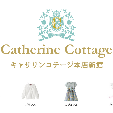
在庫なし商品
在庫なし商品を表示しない
商品番号
円
予約商品
予約商品のみを表示
レス
喪服対応
並び順
新着順
登録順
価格が安
キーワードヒット順