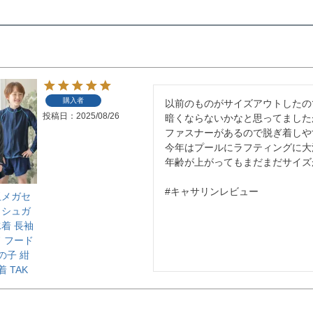
購入者
以前のものがサイズアウトしたの
投稿日
2025/08/26
暗くならないかなと思ってました
ファスナーがあるので脱ぎ着しや
今年はプールにラフティングに大活
年齢が上がってもまだまだサイズ
#キャサリンレビュー
玉メガセ
ッシュガ
着 長袖
 フード
の子 紺
 TAK