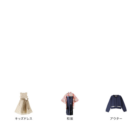
キーワード
価格
円
～
カテゴリー
卒業袴
新作
再入荷
アウトレット
浴衣
水着
ド
女の子スーツ
男の子スーツ
袖の長さ
ノースリーブ
半袖
長袖
タイプ