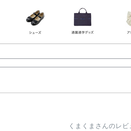
レース
ビジュー
140
150
160
165
ーン
ネイビー
ホワイト
ラウン
検索
検索
くまくまさんのレビ