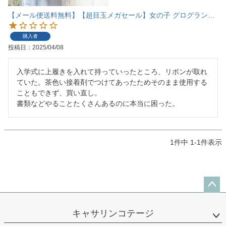
【メール便送料無料】【超目玉メガセール】女の子 グログランリボンシューズバッグ 上履き袋 ネイビー 紺 幼稚園 小学校 通園通学グッズ 入園入学 お受験 上品 おしゃれ 上履き入れ シューズケース スクール レッスンバッグ・巾着《メール便優先商品》YUP12
購入者
投稿日
2025/04/08
入学式に上履きを入れて持っていったところ、リボンが取れ
ていた。茶色い接着剤でつけてあったためそのまま使用する
こともできず、買い直し。

書類などやることたくさんあるのに本当に困った。
1
件中
1
-
1
件表示
ペー
ジト
キャサリンコテージ
ップ