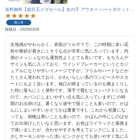
送料無料【超目玉メガセール】女の子 アウター ハートポケットウインドブレーカー カジュアル フードあり 春 秋 薄手 ライトアウター 羽織り メッシュ キッズ TAK キャサリンコテージ
購入者
投稿日
2025/03/26
生地感がやわらかく、表面がツルサラで、この時期に多い花
粉や黄砂が着きにくそうな点が非常に気に入っています。内
側がメッシュなのも通気性よくとても良いです。もちろんデ
ザインも気に入っており、ウインドブレーカーというとカジ
ュアルになりやすいイメージですが、フリルやハートなどが
たくさん使われており、かわいらしい系のワンピースやスカ
ートにもよく合います。袖口が締まっているのも腕まくりし
た時に落ちにくく便利です。薄手で畳むとコンパクトになる
ので、カバンにしまいやすい点も気に入っています(この時
期のお出掛けは、暑くなり途中で脱ぐことも多いので、かば
んにしまいやすいかどうかは重要です)。これから初夏にな
っても、朝晩は寒いことも多いので、かばんの中にしのばせ
てお出掛けしたいなと思います。お色はライラックと最後ま
で迷いましたが、合わせやすさを考えてピンクにしました。
少しサーモンがかった淡いピンクがとても使いやすく気に入