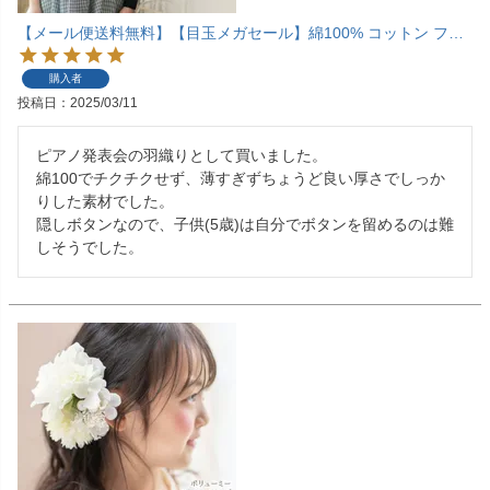
【メール便送料無料】【目玉メガセール】綿100% コットン フォーマル カーディガン 女の子 ベロアリボンと見えないボタンで上品フォーマルな印象 冠婚葬祭にも最適 キッズ 子供服 ニット 入園式 入学式 卒業式 YUP12《メール便優先商品》 キャサリンコテージ
購入者
投稿日
2025/03/11
ピアノ発表会の羽織りとして買いました。

綿100でチクチクせず、薄すぎずちょうど良い厚さでしっか
りした素材でした。

隠しボタンなので、子供(5歳)は自分でボタンを留めるのは難
しそうでした。