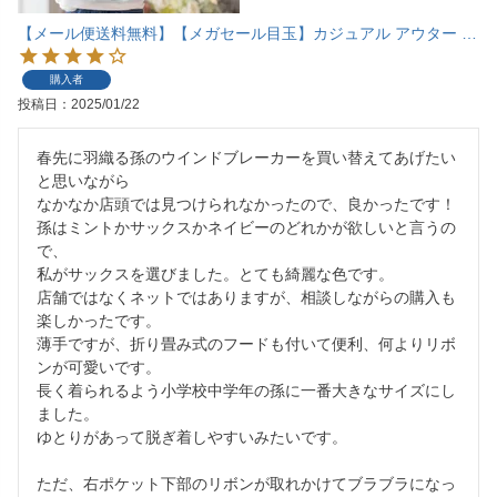
【メール便送料無料】【メガセール目玉】カジュアル アウター フリルとリボンのウインドブレーカー カーデ・パーカー 女の子 YUP12≪メール便優先商品≫
購入者
投稿日
2025/01/22
春先に羽織る孫のウインドブレーカーを買い替えてあげたい
と思いながら

なかなか店頭では見つけられなかったので、良かったです！

孫はミントかサックスかネイビーのどれかが欲しいと言うの
で、

私がサックスを選びました。とても綺麗な色です。

店舗ではなくネットではありますが、相談しながらの購入も
楽しかったです。

薄手ですが、折り畳み式のフードも付いて便利、何よりリボ
ンが可愛いです。

長く着られるよう小学校中学年の孫に一番大きなサイズにし
ました。

ゆとりがあって脱ぎ着しやすいみたいです。

ただ、右ポケット下部のリボンが取れかけてブラブラになっ