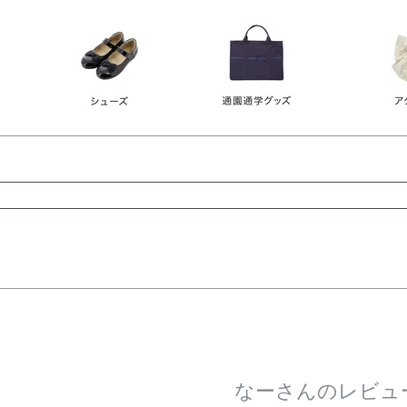
レース
ビジュー
140
150
160
165
ーン
ネイビー
ホワイト
ラウン
検索
検索
なーさんのレビュ