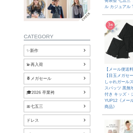
発表会 七五三
ル カジュアル 
CATEGORY
✨新作
💫再入荷
【メール便送
【目玉メガセ
🍍メガセール
しゃれガールズ
スパッツ 黒無
🎓2026 卒業袴
付き キッズ・
YUP12《メー
🎀七五三
商品》
ドレス