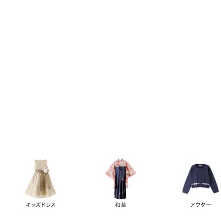
キーワード
価格
円
～
カテゴリー
卒業袴
新作
再入荷
アウトレット
浴衣
水着
ド
女の子スーツ
男の子スーツ
袖の長さ
ノースリーブ
半袖
長袖
タイプ