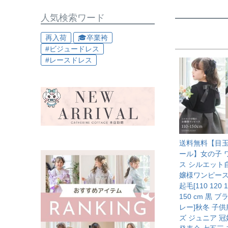
人気検索ワード
再入荷
🎓卒業袴
#ビジュードレス
#レースドレス
送料無料【目
ール】女の子 
ス シルエット
嬢様ワンピース
起毛[110 120 1
150 cm 黒 ブ
レー]秋冬 子供
ズ ジュニア 