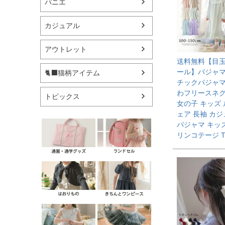
パニエ
カジュアル
アウトレット
送料無料【目
ール】パジャマ
🐈‍⬛猫柄アイテム
チックパジャマ
わフリースネ
トピックス
女の子 キッズ
ェア 長袖 カ
パジャマ キッ
リンコテージ T