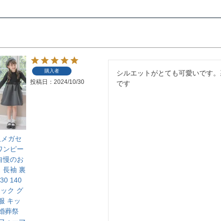
購入者
シルエットがとても可愛いです。
投稿日
2024/10/30
です
玉メガセ
ワンピー
自慢のお
 長袖 裏
30 140
ラック グ
服 キッ
冠婚葬祭