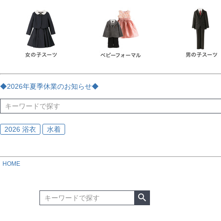
チェック
ストライプ
花・植物
ドット・水玉
刺繍
サイズ
指定なし
70
80
90
95
100
110
120
130
170
カラー
レッド
ブルー
イエロー
ピンク
ライラック
グリ
◆2026年夏季休業のお知らせ◆
ブラック
ゴールド
シルバー
ベージュ
グレー
ブ
2026 浴衣
水着
HOME