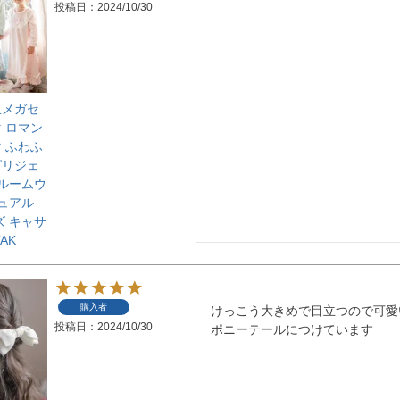
投稿日
2024/10/30
玉メガセ
 ロマン
 ふわふ
グリジェ
 ルームウ
ジュアル
ズ キャサ
AK
購入者
けっこう大きめで目立つので可愛
投稿日
2024/10/30
ポニーテールにつけています