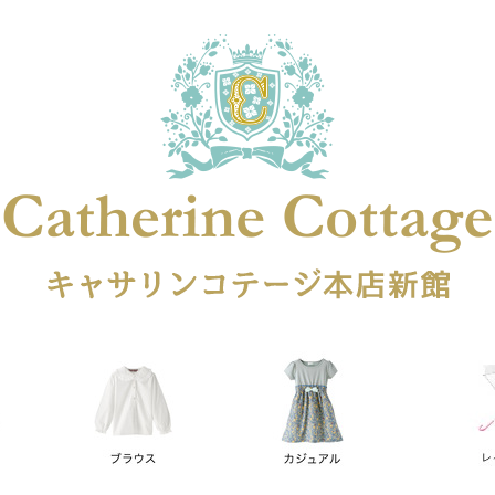
在庫なし商品
在庫なし商品を表示しない
商品番号
円
予約商品
予約商品のみを表示
レス
喪服対応
並び順
新着順
登録順
価格が安
キーワードヒット順