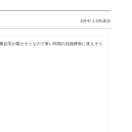
5
件中
1
-
5
件表示
裏起毛が暖かそうなので寒い時期の冠婚葬祭に使えそう