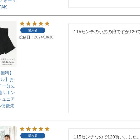
 フォーマ
TAK
購入者
115センチの小尻の娘ですが12
投稿日
2024/10/30
料無料】
ール】お
 一分丈
地リボン
ジュニア
ル便優先
購入者
115センチなので120買いまし