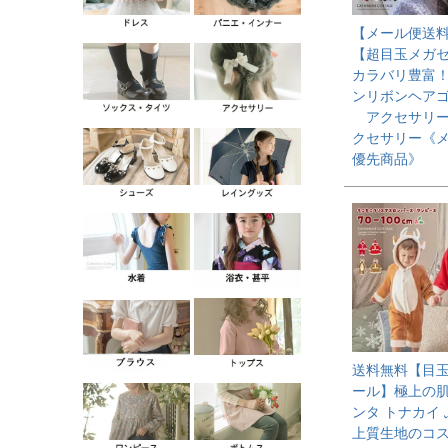
【メール便送
【超目玉メガ
カラバリ豊富！
ンリボンヘアゴ
アクセサリー
クセサリー《
優先商品》
送料無料【目
ール】極上の肌
ンタ トナカイ
上質生地のコ