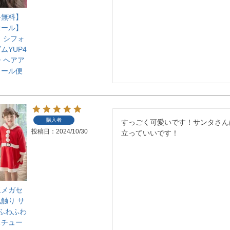
料無料】
セール】
 シフォ
ムYUP4
 ヘアア
メール便
購入者
すっごく可愛いです！サンタさん
投稿日
2024/10/30
立っていいです！
玉メガセ
触り サ
 ふわふわ
スチュー