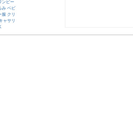
ワンピー
るみ ベビ
ー服 クリ
 キャサリ
K