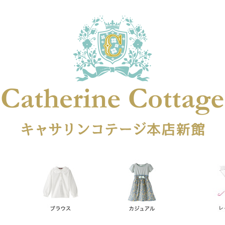
在庫なし商品
在庫なし商品を表示しない
商品番号
円
予約商品
予約商品のみを表示
レス
喪服対応
並び順
新着順
登録順
価格が安
キーワードヒット順