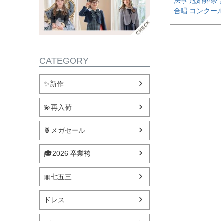
法事 冠婚葬祭
合唱 コンクール
CATEGORY
✨新作
💫再入荷
🍍メガセール
🎓2026 卒業袴
🎀七五三
ドレス