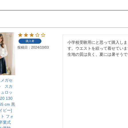
購入者
小学校受験用にと思って購入しまし
投稿日
2024/10/03
す。ウエストを絞って着せています
生地の質は良く、夏には暑そうで
玉メガセ
ル スカ
キュロッ
20 130
165 cm 黒
イビー]
ト フォ
 卒業式