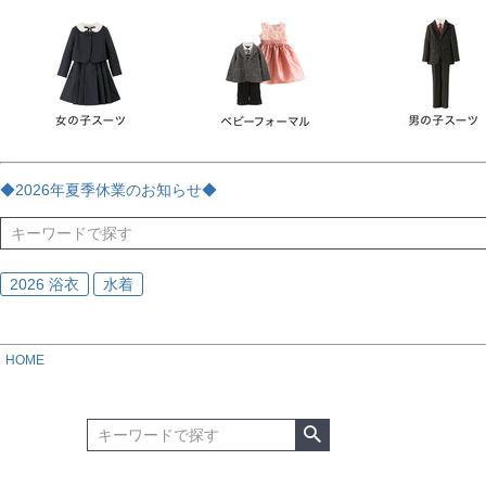
チェック
ストライプ
花・植物
ドット・水玉
刺繍
サイズ
指定なし
70
80
90
95
100
110
120
130
170
カラー
レッド
ブルー
イエロー
ピンク
ライラック
グリ
◆2026年夏季休業のお知らせ◆
ブラック
ゴールド
シルバー
ベージュ
グレー
ブ
2026 浴衣
水着
HOME