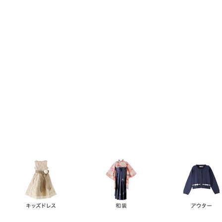
キーワード
価格
円
～
カテゴリー
卒業袴
新作
再入荷
アウトレット
浴衣
水着
ド
女の子スーツ
男の子スーツ
袖の長さ
ノースリーブ
半袖
長袖
タイプ