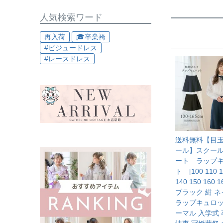
人気検索ワード
再入荷
🎓卒業袴
#ビジュードレス
#レースドレス
送料無料【目
ール】スクー
ート ラップ
ト [100 110 1
140 150 160 
ブラック 紺 ネ
ラップキュロッ
ーマル 入学式