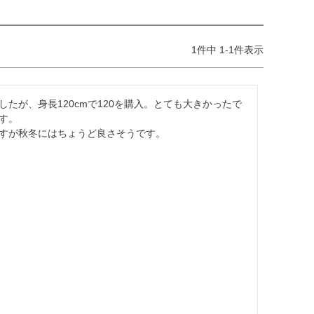
1
件中
1
-
1
件表示
たが、身長120cmで120を購入。とても大きかったで
。

すが秋冬にはちょうど良さそうです。