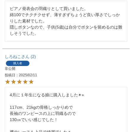
ピアノ発表会の羽織りとして買いました。

綿100でチクチクせず、薄すぎずちょうど良い厚さでしっか
りした素材でした。

隠しボタンなので、子供(5歳)は自分でボタンを留めるのは難
しそうでした。
しろねこ
2
購入者
非公開
投稿日
2025/02/11
4月に１年生になる娘に購入しました✴︎⭐︎

117cm、21kgの骨格しっかりめで

長袖のワンピースの上に羽織るので

130㎝でいい感じでした！
