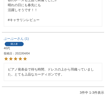
襟のレースも上品で綺麗でした♬

晴れの日にも春先にも

活躍しそうです！！

ぶーぶー
1
購入者
40代
投稿日
2022/04/04
ピアノ発表会で待ち時間、ドレスの上から羽織っていまし
た。とても上品なカーディガンです。
3
件中
1
-
3
件表示