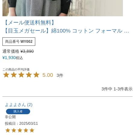
【メール便送料無料】
【目玉メガセール】綿100% コットン フォーマル カーディガン 女の子 ベロアリボンと見えないボタンで上品フォーマルな印象 冠婚葬祭にも最適 キッズ 子供服 ニット 入園式 入学式 卒業式 YUP12《メール便優先商品》 キャサリンコテージ
商品番号
WY002
通常価格
¥
3,890
¥
1,930
税込
5.00
3
3
件中
1
-
3
件表示
よよよ
2
購入者
非公開
投稿日
2025/03/11