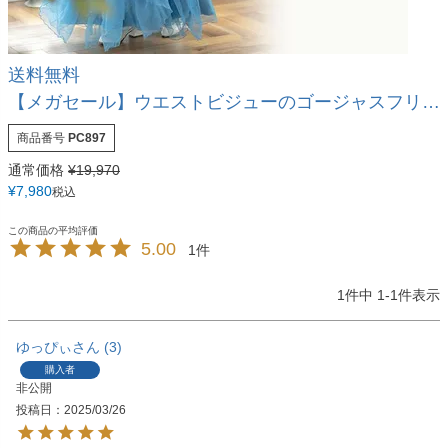
送料無料
【メガセール】ウエストビジューのゴージャスフリルロングドレスTAK
商品番号
PC897
通常価格
¥
19,970
¥
7,980
税込
5.00
1
1
件中
1
-
1
件表示
ゆっぴぃ
3
購入者
非公開
投稿日
2025/03/26