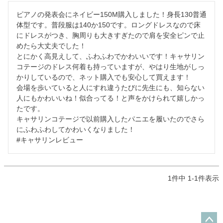
ピアノの発表会にネイビー150M購入しました！身長130普通
体型です。普段服は140か150です。ロングドレスなので床
にドレスがつき、胸周りも大きすぎたので肩を安全ピンで止
めたら大丈夫でした！

とにかく高見えして、ふわふわでかわいいです！キャサリン
コテージのドレス何着も持っていますが、やはり生地がしっ
かりしているので、ネット購入でも安心して買えます！

会場を歩いていると人にすれ違うたびに先生にも、知らない
人にもかわいいね！似合ってる！と声をかけられて嬉しかっ
たです。

キャサリンコテージで以前購入したパニエを履いたのでさら
にふわふわしてかわいくなりました！

#キャサリンレビュー
1
件中
1
-
1
件表示