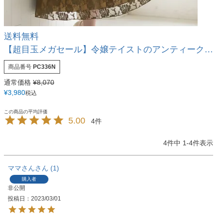
送料無料
【超目玉メガセール】令嬢テイストのアンティークレース子供フォーマルドレスTAK
商品番号
PC336N
通常価格
¥
8,070
¥
3,980
税込
5.00
4
4
件中
1
-
4
件表示
ママさん
1
購入者
非公開
投稿日
2023/03/01