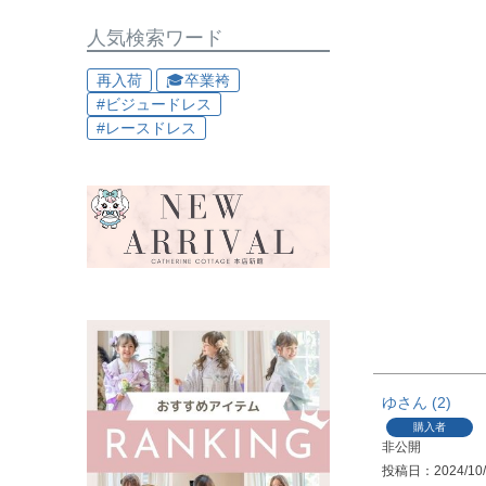
人気検索ワード
再入荷
🎓卒業袴
#ビジュードレス
#レースドレス
ゆ
2
購入者
非公開
投稿日
2024/10