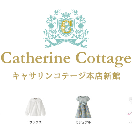
在庫なし商品
在庫なし商品を表示しない
商品番号
円
予約商品
予約商品のみを表示
レス
喪服対応
並び順
新着順
登録順
価格が安
キーワードヒット順