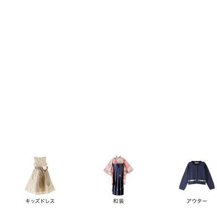
キーワード
価格
円
～
カテゴリー
卒業袴
新作
再入荷
アウトレット
浴衣
水着
ド
女の子スーツ
男の子スーツ
袖の長さ
ノースリーブ
半袖
長袖
タイプ