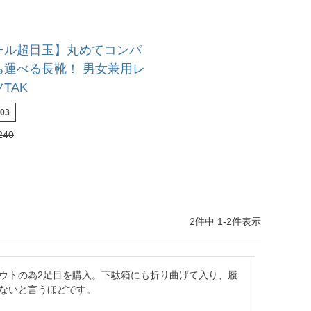
ール超目玉】丸めてコンパ
ち運べる長靴！ 男女兼用レ
TAK
03
240
2
件中
1
-
2
件表示
ウトの為2足目を購入。下駄箱にも折り曲げて入り、履
ないと言うほどです。