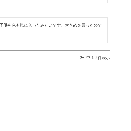
子供も色も気に入ったみたいです。大きめを買ったので
2
件中
1
-
2
件表示