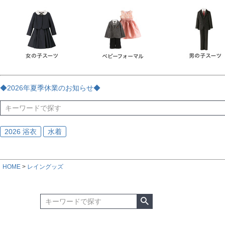
チェック
ストライプ
花・植物
ドット・水玉
刺繍
サイズ
指定なし
70
80
90
95
100
110
120
130
170
カラー
レッド
ブルー
イエロー
ピンク
ライラック
グリ
◆2026年夏季休業のお知らせ◆
ブラック
ゴールド
シルバー
ベージュ
グレー
ブ
2026 浴衣
水着
HOME
レイングッズ