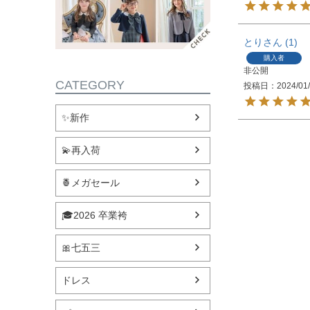
とり
1
購入者
非公開
CATEGORY
投稿日
2024/01
✨新作
💫再入荷
🍍メガセール
🎓2026 卒業袴
🎀七五三
ドレス