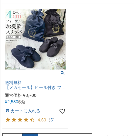
送料無料
【メガセール】ヒール付き フォーマルスリッパ リボン巾着袋セットTAK
通常価格
¥
3,700
¥
2,580
税込
カートに入れる
4.60
（
5
）