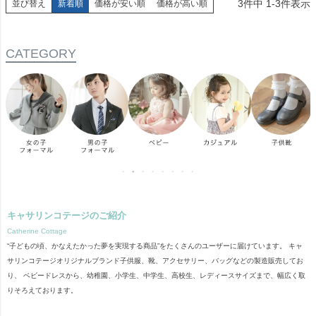
3
件中
1
-
3
件表示
並び替え
新着順
価格が安い順
価格が高い順
CATEGORY
キャサリンコテージのご紹介
Catherine Cottage
“子どもの頃、かなえたかった夢を実現する商品”をたくさんのユーザーに届けています。 キャ
サリンコテージオリジナルブランド子供服、靴、アクセサリー、バッグなどの製造販売してお
り、 ベビードレスから、幼稚園、小学生、中学生、高校生、レディースサイズまで、幅広く取
りそろえております。