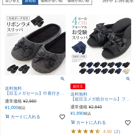
3
件中
1
-
3
件表示
並び替え
新着順
価格が安い順
価格が高い順
超目玉
送料無料
【目玉メガセール】巾着付きフラットラメスリッパ 携帯スリッパ ルームシューズ レディース リボン 収納 入学式 卒業式 入園式 卒園式 授業参観 学校行事 ママ 黒 かわいい キャサリンコテージ TAK
送料無料
【超目玉メガ処分セール】フォーマル ヒール黒スリッパ ポーチ付きTAK
通常価格
¥
2,980
通常価格
¥
2,840
¥
1,000
税込
¥
1,890
税込
カートに入れる
カートに入れる
4.50
（
2
）