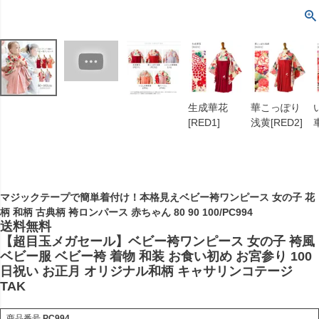
生成華花
華こっぽり
[RED1]
浅黄[RED2]
車
マジックテープで簡単着付け！本格見えベビー袴ワンピース 女の子 花
柄 和柄 古典柄 袴ロンパース 赤ちゃん 80 90 100/PC994
送料無料
【超目玉メガセール】ベビー袴ワンピース 女の子 袴風
ベビー服 ベビー袴 着物 和装 お食い初め お宮参り 100
日祝い お正月 オリジナル和柄 キャサリンコテージ
TAK
商品番号
PC994