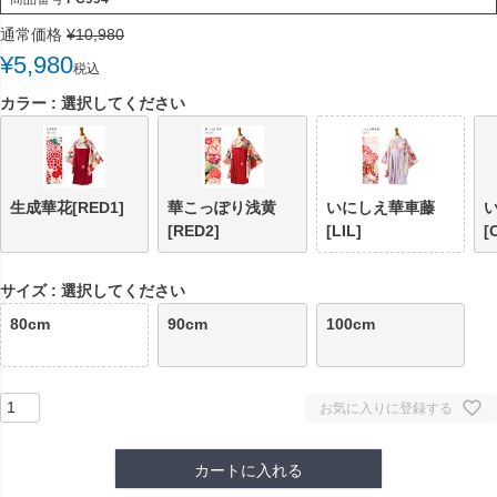
通常価格
¥
10,980
¥
5,980
税込
カラー
選択してください
生成華花[RED1]
華こっぽり浅黄
いにしえ華車藤
[RED2]
[LIL]
[
サイズ
選択してください
80cm
90cm
100cm
お気に入りに登録する
カートに入れる