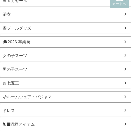
🍍メガセール
カートへ
浴衣
🛟プールグッズ
🎓2026 卒業袴
女の子スーツ
男の子スーツ
🎀七五三
🌙ルームウェア・パジャマ
ドレス
🐈‍⬛猫柄アイテム