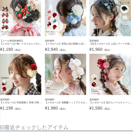
【メール便送料無料】
送料無料
送料無料
【メガセール】椿ハイカラさんリボンクリップ ちりめん 和装ヘアアクセサリー和風髪飾り 着物 袴 浴衣 和服 かわいい ヘア 卒業式ヘアアレンジ 七五三 和装アクセサリーYUP4 ≪メール便優
【メガセール】和装お花の髪飾り2点セット[髪飾り造花卒業式袴結婚式成人式子供大人着物振り袖ヘアアクセ TAK
【目玉メガセール】上品レディーの気品トーク帽 髪飾り ミニハット ヘッドドレス アクセサリー ヘアアクセサリー その他アクセサリー・小物 TAK
¥
1,180
¥
2,940
¥
1,960
（税込）
（税込）
（税込）
送料無料
送料無料
送料無料
【メガセール】和装髪飾り 和装 洋装 ヘアクリップ ヘアアクセサリー 七五三 着物 浴衣 袴 卒業袴 卒業式 成人式 花 キッズ ジュニア レディース 赤 白 キャサリンコテージ TAK
【メガセール】胡蝶蘭ヘッドアクセセット ヘアアクセサリー 七五三 着物 浴衣 袴 卒業袴 卒業式 成人式 花 キッズ ジュニア レディース 大人 女の子 和装 和風 髪飾り 造花 キャサリンコテージ TAK
【メガセール】花びらパールチェーン和装髪飾り キッズ 卒園式 卒業式 小学校 成人式 和風 浴衣 袴 振袖 着物 七五三 赤 白 ヘアアクセサリー クリップ キャサリンコテージ TAK
¥
1,198
¥
1,980
¥
1,580
（税込）
（税込）
（税込）
☑️最近チェックしたアイテム