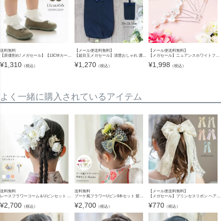
送料無料
【メール便送料無料】
【メール便送料無料】
【原価割れ! メガセール】【13CMカーキのみ】コットン バレエシューズ スリッポン シューズ 靴 子供靴 フォーマルシューズTAK 在庫限り
【超目玉メガセール】清楚おしゃれ 濃紺シンプル上履きバッグ YUP12《メール便優先商品》
【メガセール】ニュアンスホワイトフラワーUピン 5本セット キャサリンコテージ YUP12《メール便優先商品》
¥
1,310
¥
1,270
¥
1,998
（税込）
（税込）
（税込）
よく一緒に購入されているアイテム
送料無料
送料無料
【メール便送料無料】
レースフラワーコーム＆Uピンセット 2点セット 和装 着物 袴 浴衣 ドレス 七五三 卒業式 花 リボン パール 髪飾り キッズ キャサリンコテージ TAK
ブーケ風フラワーUピン9本セット 髪飾り 和風 和装 卒業式 袴 七五三 成人式 振袖 造花 水引 リボン ヘアアクセサリー キッズ ジュニア レディース キャサリンコテージ TAK
【メガセール】プリンセスリボン ヘアクリップ 髪飾り 和装 袴にも アクセサリー ヘアアクセサリー キッズ 大人 YUP6《メール便優先商品》 キッズ キャサリンコテージ
¥
2,700
¥
2,700
¥
770
（税込）
（税込）
（税込）