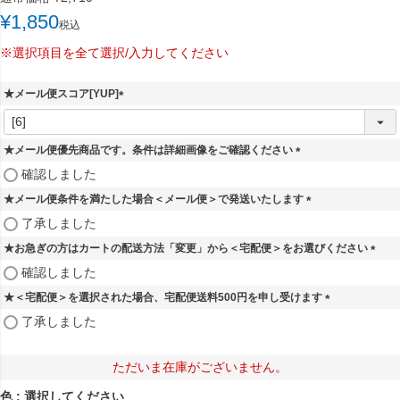
¥
1,850
税込
※選択項目を全て選択/入力してください
★メール便スコア[YUP]
(
必
須
★メール便優先商品です。条件は詳細画像をご確認ください
)
(
確認しました
必
★メール便条件を満たした場合＜メール便＞で発送いたします
須
)
(
了承しました
必
★お急ぎの方はカートの配送方法「変更」から＜宅配便＞をお選びください
須
)
(
確認しました
必
★＜宅配便＞を選択された場合、宅配便送料500円を申し受けます
須
)
(
了承しました
必
須
)
ただいま在庫がございません。
色
選択してください