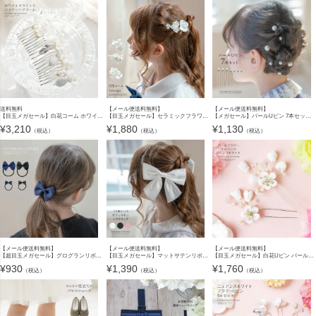
送料無料
【メール便送料無料】
【メール便送料無料】
【目玉メガセール】白花コーム ホワイトセラミックフラワーヘアコーム キャサリンコテージ TAK
【目玉メガセール】セラミックフラワーとビーズのエレガントヘアコーム キャサリンコテージ YUP12《メール便優先商品》
【メガセール】パールUピン 7本セット ヘアピン アクセサリー ヘアアクセサリー その他アクセサリー・小物 YUP4《メール便優先商品》
¥
3,210
¥
1,880
¥
1,130
（税込）
（税込）
（税込）
【メール便送料無料】
【メール便送料無料】
【メール便送料無料】
【超目玉メガセール】グログランリボンヘアゴム 黒 紺 アクセサリー フォーマル ヘアアクセサリー YUP4《メール便優先商品》
【目玉メガセール】マットサテンリボンヘアクリップ キャサリンコテージ YUP6 《メール便優先商品》
【目玉メガセール】白花Uピン パールフラワーエレガンスUピン 2本セット キャサリンコテージ YUP12《メール便優先商品》
¥
930
¥
1,390
¥
1,760
（税込）
（税込）
（税込）