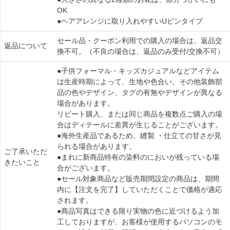
OK
●ヘアアレンジに取り入れやすいUピンタイプ
セール品・クーポン利用での購入の場合は、返品交
返品について
換不可。（不良の場合は、返品のみ受付/交換不可）
●子供フォーマル・キッズカジュアルなどアイテム
は生産時期によって、生地や色合い、その他装飾部
品の色やデザイン、タグの有無やデザインが異なる
場合があります。
リピート購入、または同じ商品を複数点ご購入の場
合はディテールに差異が生じることがございます。
●海外生産品であるため、縫製 ・仕立ての甘さが見
られる場合があります。
ご了承いただ
●まれに新商品特有の染料のにおいが残っている場
きたいこと
合がございます。
●セール対象商品など販売期間設定の商品は、期間
内に【注文を完了】していただくことで価格が適応
されます。
●商品写真はできる限り実物の色に近づけるよう加
工しておりますが、お客様が使用するパソコンのモ