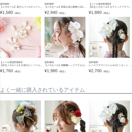
送料無料
送料無料
【メール便送料無料】
【メガセール】花びらパールチェーン和装髪飾り キッズ 卒園式 卒業式 小学校 成人式 和風 浴衣 袴 振袖 着物 七五三 赤 白 ヘアアクセサリー クリップ キャサリンコテージ TAK
【メガセール】和装お花の髪飾り2点セット[髪飾り造花卒業式袴結婚式成人式子供大人着物振り袖ヘアアクセ TAK
【目玉メガセール】セラミックフラワーとビーズのエレガントヘアコーム キャサリンコテージ YUP12《メール便優先商品》
¥
1,580
¥
2,940
¥
1,880
（税込）
（税込）
（税込）
【メール便送料無料】
送料無料
送料無料
【目玉メガセール】白花Uピン パールフラワーエレガンスUピン 2本セット キャサリンコテージ YUP12《メール便優先商品》
【メガセール】胡蝶蘭ヘッドアクセセット ヘアアクセサリー 七五三 着物 浴衣 袴 卒業袴 卒業式 成人式 花 キッズ ジュニア レディース 大人 女の子 和装 和風 髪飾り 造花 キャサリンコテージ TAK
レースフラワーコーム＆Uピンセット 2点セット 和装 着物 袴 浴衣 ドレス 七五三 卒業式 花 リボン パール 髪飾り キッズ キャサリンコテージ TAK
¥
1,760
¥
1,980
¥
2,700
（税込）
（税込）
（税込）
よく一緒に購入されているアイテム