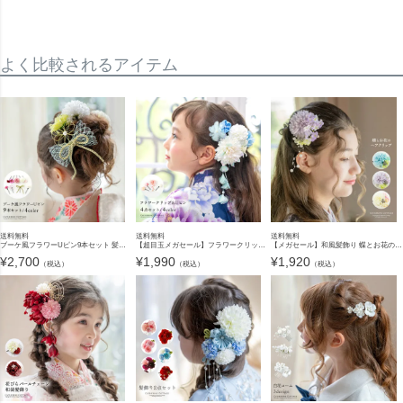
よく比較されるアイテム
送料無料
送料無料
送料無料
ブーケ風フラワーUピン9本セット 髪飾り 和風 和装 卒業式 袴 七五三 成人式 振袖 造花 水引 リボン ヘアアクセサリー キッズ ジュニア レディース キャサリンコテージ TAK
【超目玉メガセール】フラワークリップ＆Uピン4点セット 髪飾り 和風 和装 卒業式 袴 七五三 成人式 振袖 造花 ヘアアクセサリー キッズ ジュニア レディース キャサリンコテージ TAK
【メガセール】和風髪飾り 蝶とお花のヘアクリップ アクセサリー ヘアアクセサリー 和装アクセサリー TAK
¥
2,700
¥
1,990
¥
1,920
（税込）
（税込）
（税込）