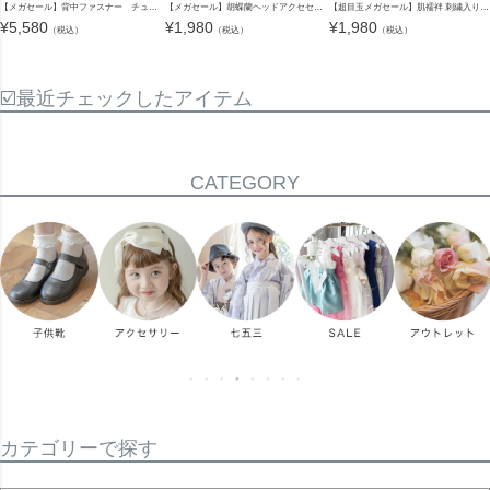
【メガセール】背中ファスナー チュールビスチェレイヤード風浴衣 キッズ オールインワン浴衣 着付け簡単 花柄 チェック柄 女の子 子供浴衣 小学生 親子お揃い キャサリンコテージ TAK
【メガセール】胡蝶蘭ヘッドアクセセット ヘアアクセサリー 七五三 着物 浴衣 袴 卒業袴 卒業式 成人式 花 キッズ ジュニア レディース 大人 女の子 和装 和風 髪飾り 造花 キャサリンコテージ TAK
【超目玉メガセール】肌襦袢 刺繍入り半衿付き 着付け用品 襦袢 和装 着物 浴衣 七五三 袴 卒業式 キッズ YUP12《メール便優先商品》
¥
5,580
¥
1,980
¥
1,980
（税込）
（税込）
（税込）
☑️最近チェックしたアイテム
CATEGORY
カテゴリーで探す