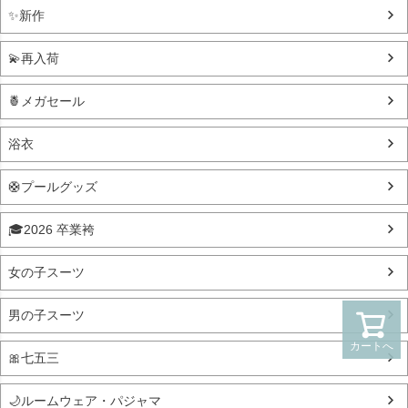
✨新作
💫再入荷
🍍メガセール
浴衣
🛟プールグッズ
🎓2026 卒業袴
女の子スーツ
男の子スーツ
カートへ
🎀七五三
🌙ルームウェア・パジャマ