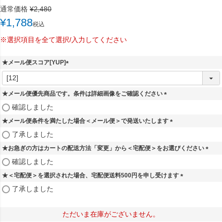
通常価格
¥
2,480
¥
1,788
税込
※選択項目を全て選択/入力してください
★メール便スコア[YUP]
(
必
須
★メール便優先商品です。条件は詳細画像をご確認ください
)
(
確認しました
必
★メール便条件を満たした場合＜メール便＞で発送いたします
須
)
(
了承しました
必
★お急ぎの方はカートの配送方法「変更」から＜宅配便＞をお選びください
須
)
(
確認しました
必
★＜宅配便＞を選択された場合、宅配便送料500円を申し受けます
須
)
(
了承しました
必
須
)
ただいま在庫がございません。