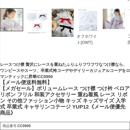
オフホワイ
[
ト[OWT]
レースつけ襟 贅沢にレースを重ねたふりふりフワフワなつけ襟なら、
ワンピースやスーツ、卒業式袴コーデやデイリーカジュアルコーデをロ
マンティックに昇華/CC0900
【メール便送料無料】
【メガセール】ボリュームレース つけ襟 つけ衿 ベロア
リボン フリル 和装アクセサリー 重ね着風 レース リボ
ン その他ファッション小物 キッズ キッズサイズ 入学
式 卒業式 キャサリンコテージ YUP12《メール便優先
商品》
商品番号
CC0900