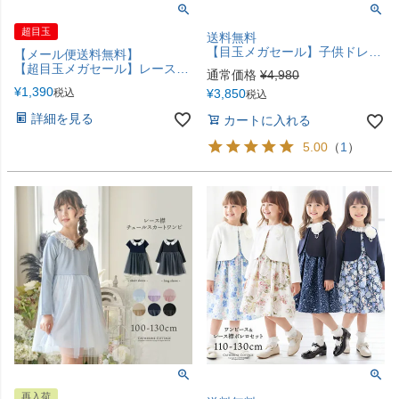
超目玉
送料無料
【目玉メガセール】子供ドレス 花刺繍チュールレースドレス・プティ 発表会衣装 キッズドレス キャサリンコテージ TAK
【メール便送料無料】
【超目玉メガセール】レースキャミソール ドレスインナー キッズ 女の子 肌着 キャサリンコテージ YUP12 ≪メール便優先商品≫
通常価格
¥
4,980
¥
1,390
税込
¥
3,850
税込
詳細を見る
カートに入れる
5.00
（
1
）
再入荷