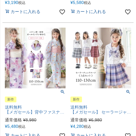
¥
3,190
¥
5,580
税込
税込
カートに入れる
カートに入れる
新作
新作
送料無料
送料無料
【メガセール】背中ファスナー浴衣キッズ 女の子 和装 浴衣 一体型スカート 兵児帯 花火柄 花柄 紫陽花柄 ギンガムチェック オールインワン浴衣 簡単着付け 幼稚園 保育園 小学生 キャサリンコテージ TAK
【メガセール】 セーラージャケット+チェックスカート3点セット 卒園式 入学式 セーラー襟 長袖 制服 キッズ フォーマル キャサリンコテージ TAK
通常価格
¥
8,980
通常価格
¥
6,980
¥
5,480
¥
4,280
税込
税込
カートに入れる
カートに入れる