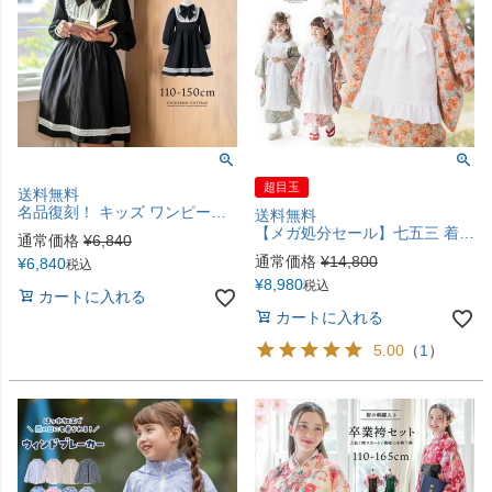
超目玉
送料無料
名品復刻！ キッズ ワンピース マルグレーテ 黒 長袖 きちんとワンピース 女の子 上品フォーマルワンピース アリスコレクション TAK キャサリンコテージ
送料無料
【メガ処分セール】七五三 着物 3歳 7歳 女の子 フルセット 被布セット エプロン レトロモダン アンティーク風 簡単着付け 写真映え ドレス 衣装 お祝い着 和装 前撮り 撮影 お正月 ひな祭り 雛祭り 子供 子ども キッズ キャサリンコテージ TAK
通常価格
¥
6,840
通常価格
¥
14,800
¥
6,840
税込
¥
8,980
税込
カートに入れる
カートに入れる
5.00
（
1
）