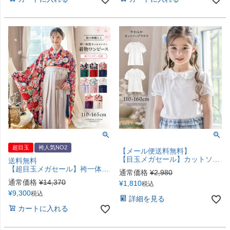
超目玉
袴人気NO2
【メール便送料無料】
【目玉メガセール】カットソーブラウス 長袖 半袖 入学式 卒業式 子供服 小学生 発表会 制服 フォーマル 白襟 スタンドカラー キャサリンコテージ YUP12《メール便優先商品》
送料無料
【超目玉メガセール】袴一体型オールインワン 脇ファスナー袴ワンピース 小学生 卒業式 卒園式 七五三 お正月 写真撮影 着付け不要 女の子袴 和装 卒業袴 TAK キャサリンコテージ
通常価格
¥
2,980
通常価格
¥
14,370
¥
1,810
税込
¥
9,300
税込
詳細を見る
カートに入れる