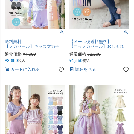
送料無料
【メール便送料無料】
【メガセール】キッズ女の子水着 ラッシュガード&フリルパンツセット セパレート 花柄 小花柄 猫柄 ジュニア 日焼け対策 長袖 キャサリンコテージ TAK
【目玉メガセール】おしゃれに日焼け対策！ ラッシュトレンカ キッズ トレンカ UV対策 キャサリンコテージ YUP12≪メール便優先商品≫
通常価格
¥
4,980
通常価格
¥
2,200
¥
2,680
¥
1,550
税込
税込
カートに入れる
詳細を見る