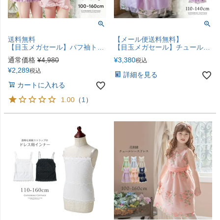
送料無料
【メール便送料無料】
【目玉メガセール】パフ袖トップス＆フリルパンツ水着セット パフスリーブスイムウェア セパレート上下セット 水着 キッズ ジュニア 女の子 小学生 キャサリンコテージ TAK
【目玉メガセール】チュールレースフェアリードレス フォーマル ドレス 110 120 130 140 シースルー 透け感 花柄レース 白 紫 緑 キャサリンコテージ YUP12《メール便優先商品》
通常価格
¥
4,980
¥
3,380
税込
¥
2,289
税込
詳細を見る
カートに入れる
1.00
（
1
）