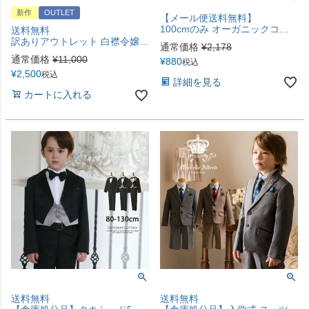
新作
OUTLET
【メール便送料無料】
100cmのみ オーガニックコットン100% Tシャツ【原価割れ! メガ処分セール メール便送料無料】半袖トップス 男女 男の子 女の子 子供服 カジュアル キャサリンコテージ YUP12《メール便優先商品》
送料無料
訳ありアウトレット 白襟令嬢ワンピース【セール】入学式 卒業式 スーツ スカラップレース白襟長袖ワンピース 外せる襟 きちんとワンピース 喪服 お受験 キッズ 女の子 フォーマル キャサリンコテージ TAK [在庫限り]
通常価格
¥
2,178
通常価格
¥
11,000
¥
880
税込
¥
2,500
税込
詳細を見る
カートに入れる
送料無料
送料無料