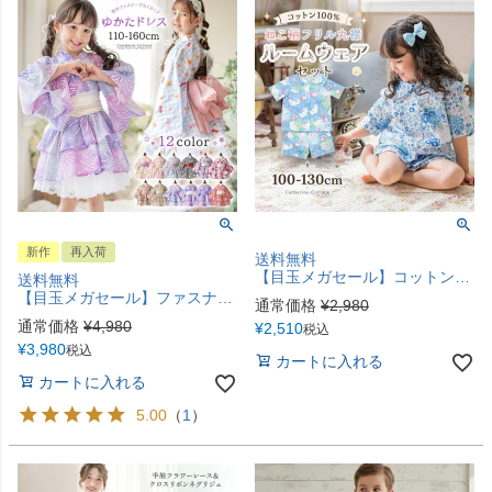
新作
再入荷
送料無料
【目玉メガセール】コットン100% ねこ柄フリル丸襟ルームウェアセット[半袖&ショートパンツ] パジャマ 半袖 部屋着 寝巻き 上下セット 綿 吸汗 セットアップ 猫柄 前開き 春 夏 フリル襟 ビッグ襟 TAK キャサリンコテージ
送料無料
【目玉メガセール】ファスナーで楽々！着崩れしないワンピース浴衣ドレス キッズ 女の子 和装 浴衣 一体型 ワンピース スカート 兵児帯 セット 花火柄 花柄 猫柄 紫陽花柄 キャサリンコテージ TAK
通常価格
¥
2,980
通常価格
¥
4,980
¥
2,510
税込
¥
3,980
税込
カートに入れる
カートに入れる
5.00
（
1
）