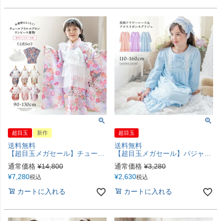
超目玉
新作
超目玉
送料無料
送料無料
【超目玉メガセール】チュールフリルエプロン+着物ワンピースセット 七五三 753 女の子 キッズ 被布エプロン エプロン着物 着物風 アンティーク柄 花柄 古典柄 赤 ピンク オレンジ 青 キャサリンコテージ TAK
【超目玉メガセール】パジャマ 長袖フラワーレース＆クロスリボンネグリジェ キッズパジャマ ジュニア レディース 大人子供兼用 母娘コーデ キャサリンコテージ TAK
通常価格
¥
14,800
通常価格
¥
3,280
¥
7,280
¥
2,630
税込
税込
カートに入れる
カートに入れる