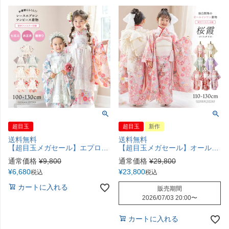
超目玉
超目玉
新作
送料無料
送料無料
【超目玉メガセール】エプロン着物ワンピース 和装 3才 7才 女の子 七五三 お正月 ひな祭り 写真撮影 大正レトロ 被布 エプロン被布 洗える着物 背中ファスナー 簡単着付け TAK キャサリンコテージ
【超目玉メガセール】オールインワン着物《桜霞》 着物ワンピース 背中ファスナー かんたん着付け 七五三 和装 リボン 花柄チュール ピンク 赤 白 紫 緑 和柄 古典柄 女の子 キッズ お正月 写真撮影 お参り キャサリンコテージ TAK
通常価格
¥
9,800
通常価格
¥
29,800
¥
6,680
¥
23,800
税込
税込
カートに入れる
販売期間
2026/07/03 20:00
〜
カートに入れる