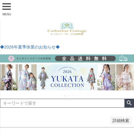
商品番号
MENU
予約商品
予約商品のみを表示
◆2026年夏季休業のお知らせ◆
並び順
新着順
登録順
価格が安い順
価格が高い順
優先度順
レビュー順
キーワードヒット順
検索
詳細検索