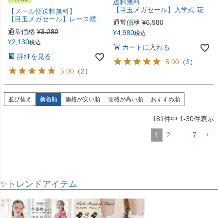
送料無料
【目玉メガセール】入学式 花柄ワンピース＆レース襟ボレロ セットアップ 女の子 スーツ キャサリンコテージ TAK
【メール便送料無料】
【目玉メガセール】レース襟チュールスカートワンピース フォーマル きちんとワンピース カジュアル カジュアルワンピース キャサリンコテージ YUP12《メール便優先商品》
通常価格
¥
6,980
通常価格
¥
3,280
¥
4,980
税込
¥
2,130
税込
カートに入れる
詳細を見る
5.00
（
3
）
5.00
（
2
）
並び替え
新着順
価格が安い順
価格が高い順
おすすめ順
181
件中
1
-
30
件表示
1
2
…
7
✨トレンドアイテム