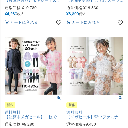
【倉庫処分品】タキシード5点セット 黒 グレー襟 ベビー キッズ 男の子フォーマル 燕尾服 長袖 結婚式 リングボーイ 発表会 衣装 男子 男児 子供服 TAK キャサリンコテージ
【倉庫処分品】入学式 スーツ 男の子 子供スーツ ピーク襟ジャケットスーツ6点セット 男の子 フォーマル 男子スーツ 七五三 キッズ TAK キャサリンコテージ
通常価格
¥
10,780
通常価格
¥
19,330
¥
4,980
¥
8,800
税込
税込
カートに入れる
カートに入れる
新作
新作
送料無料
送料無料
【決算末メガセール】一枚で完結！ラッシュガード×トレンカ一体型ショートパンツ 水着セット 花柄 チェック柄 猫柄 子供 幼稚園 保育園 小学生 女子 キッズ 紫外線対策 TAK キャサリンコテージ
【メガセール】背中ファスナー チュールビスチェレイヤード風浴衣 キッズ オールインワン浴衣 着付け簡単 花柄 チェック柄 女の子 子供浴衣 小学生 親子お揃い キャサリンコテージ TAK
通常価格
¥
5,280
通常価格
¥
9,480