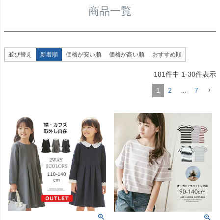
商品一覧
並び替え
新着順
価格が安い順
価格が高い順
おすすめ順
181
件中
1
-
30
件表示
1
2
…
7