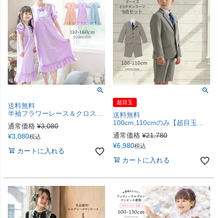
超目玉
送料無料
半袖フラワーレース＆クロスリボンネグリジェ キッズ ジュニア 子供用 女の子 ルームウェア ナイトドレス プリンセス風 キャサリンコテージ TAK
送料無料
100cm,110cmのみ【超目玉メガセール】男の子 入学式 2つボタンスーツ5点セット [ジャケット/ハーフパンツ/シャツ/ネクタイ/ポケットチーフ] グレー ベージュ ボーイズスーツ キッズスーツ セットアップ TAK キャサリンコテージ
通常価格
¥
3,080
通常価格
¥
21,780
¥
3,080
税込
¥
6,980
税込
カートに入れる
カートに入れる