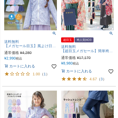
超目玉
袴人気NO3
送料無料
【メガセール目玉】風よけ日除けにもなる！キッズレインパーカー ウインドブレーカー カジュアル アウター カーデ・パーカー キャサリンコテージ TAK
送料無料
【超目玉メガセール】簡単袴セット 京都絵師描き下ろし新柄 2025年3月卒業 着付け かんたん袴 袴セット 小学校 卒業式 卒園式 女の子 袴 保育園 年長袴 簡単着付け 刺繍入り 和装 着物 七五三 [再入荷なし・在庫限り] キャサリンコテージ TAK
通常価格
¥
4,280
通常価格
¥
17,170
¥
2,990
税込
¥
8,980
税込
カートに入れる
カートに入れる
1.00
（
1
）
4.67
（
3
）