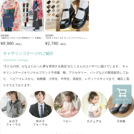
送料無料
送料無料
【超目玉メガセール】簡単袴セット 京都絵師描き下ろし新柄 2025年3月卒業 着付け かんたん袴 袴セット 小学校 卒業式 卒園式 女の子 袴 保育園 年長袴 簡単着付け 刺繍入り 和装 着物 七五三 [
【目玉メガセール】キッズ フォーマルシューズ 子供靴 フォーマルシューズ 女の子 ワンストラップ かかとクッション入りで靴擦れしにくい キッズ 入学式 卒業式 TAK ドレスシューズ
¥
8,980
¥
2,780
（税込）
（税込）
キャサリンコテージのご紹介
Catherine Cottage
“子どもの頃、かなえたかった夢を実現する商品”をたくさんのユーザーに届けています。 キャ
サリンコテージオリジナルブランド子供服、靴、アクセサリー、バッグなどの製造販売してお
り、 ベビードレスから、幼稚園、小学生、中学生、高校生、レディースサイズまで、幅広く取
りそろえております。
カートへ