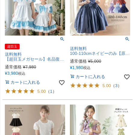
超目玉
送料無料
100-110cmネイビーのみ【原価割れ！在庫限りで終了 メガ処分セール】キッズドレス マットサテン タックギャザードレス リボン 女の子 フォーマル ドレスTAK
送料無料
【超目玉メガセール】名品復刻！ 水色アリスエプロンドレスワンピース 半袖 キッズ 女の子 アリスコレクション キャサリンコテージオリジナル キャサリンコテージ TAK
通常価格
¥
5,000
通常価格
¥
7,980
¥
1,980
税込
¥
3,980
税込
カートに入れる
カートに入れる
5.00
（
3
）
5.00
（
1
）