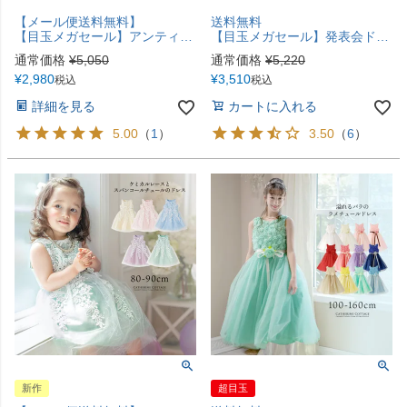
【メール便送料無料】
送料無料
【目玉メガセール】アンティークカラーレース＆チュールドレスYUP12 《メール便優先商品》
【目玉メガセール】発表会ドレス ビッグリボンサテンドレス[110 120 130 140 150 160 cm ネイビー 紺 ローズ 水色 サックス]女の子 結婚式 七五三 コンクール衣装 フォーマル ドレス TAK
通常価格
¥
5,050
通常価格
¥
5,220
¥
2,980
¥
3,510
税込
税込
詳細を見る
カートに入れる
5.00
（
1
）
3.50
（
6
）
新作
超目玉