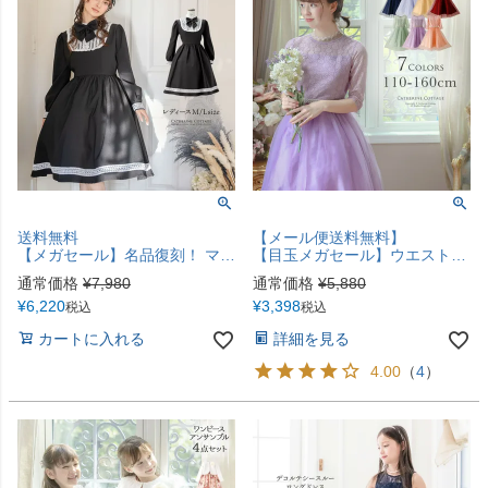
送料無料
【メール便送料無料】
【メガセール】名品復刻！ マルグレーテ ワンピース レディース ジュニア 黒 きちんとワンピース M L クラシカル ロリータ アリスコレクション ハロウィン TAK キャサリンコテージ
【目玉メガセール】ウエストビジューのデコルテ透かしレースドレス キッズドレス 子供ドレス 七分袖 ピアノ発表会・結婚式 女の子フォーマル キッズ キャサリンコテージ YUP12 《メール便優先商品》
通常価格
¥
7,980
通常価格
¥
5,880
¥
6,220
¥
3,398
税込
税込
カートに入れる
詳細を見る
4.00
（
4
）