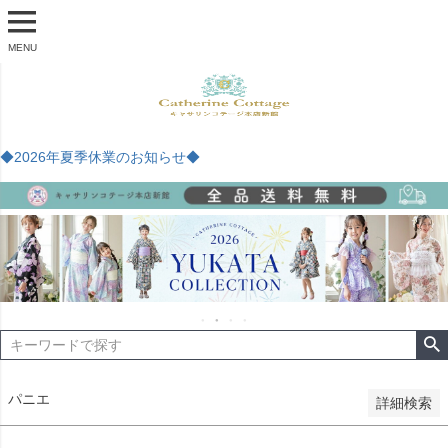
商品番号
MENU
予約商品
予約商品のみを表示
◆2026年夏季休業のお知らせ◆
並び順
新着順
登録順
価格が安い順
価格が高い順
優先度順
レビュー順
キーワードヒット順
検索
パニエ
詳細検索