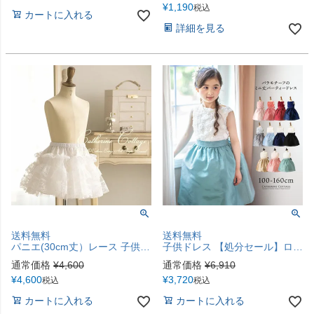
¥
1,190
税込
カートに入れる
詳細を見る
送料無料
送料無料
パニエ(30cm丈）レース 子供 大人ドレス兼用 インナー レースたっぷりでふんわり可愛い ロリィタ TAK キャサリンコテージ panie
子供ドレス 【処分セール】ローズパーティードレス 膝丈 女の子 フォーマル ピアノ発表会 キッズ ジュニア 結婚式 小学生 [在庫限り] 内蔵パニエあり キャサリンコテージ TAK
通常価格
¥
4,600
通常価格
¥
6,910
¥
4,600
¥
3,720
税込
税込
カートに入れる
カートに入れる