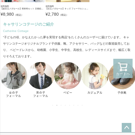
送料無料
送料無料
【超目玉メガセール】簡単袴セット 京都絵師描き下ろし新柄 2025年3月卒業 着付け かんたん袴 袴セット 小学校 卒業式 卒園式 女の子 袴 保育園 年長袴 簡単着付け 刺繍入り 和装 着物 七五三 [
【目玉メガセール】キッズ フォーマルシューズ 子供靴 フォーマルシューズ 女の子 ワンストラップ かかとクッション入りで靴擦れしにくい キッズ 入学式 卒業式 TAK ドレスシューズ
¥
8,980
¥
2,780
（税込）
（税込）
キャサリンコテージのご紹介
Catherine Cottage
“子どもの頃、かなえたかった夢を実現する商品”をたくさんのユーザーに届けています。 キャ
サリンコテージオリジナルブランド子供服、靴、アクセサリー、バッグなどの製造販売してお
り、 ベビードレスから、幼稚園、小学生、中学生、高校生、レディースサイズまで、幅広く取
りそろえております。
カートへ