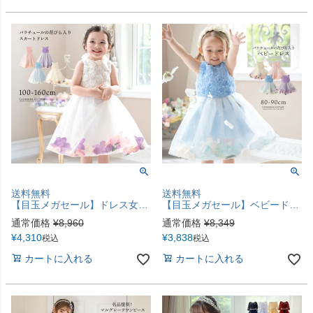
送料無料
送料無料
【目玉メガセール】ドレス女の子 バラチュールの花びら入りスカートドレス 子供ドレス 上品 フォーマルTAK
【目玉メガセール】ベビードレス 女の子 バラチュールの花びら入りスカートベビーフォト用ベビー服 出産祝い ギフト お誕生日 女の子フォーマルドレスキッズ キャサリンコテージ TAK
通常価格
¥
8,960
通常価格
¥
8,349
¥
4,310
¥
3,838
税込
税込
カートに入れる
カートに入れる