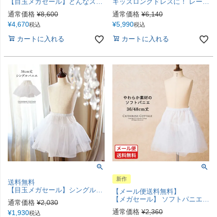
【目玉メガセール】どんなスカートもふんわり！ ふわふわシフォンパニエTAK
キッズロングドレスに！ レースたっぷりゴージャスパニエ60cm丈TAK
通常価格
¥
8,600
通常価格
¥
6,140
¥
4,670
¥
5,990
税込
税込
カートに入れる
カートに入れる
新作
送料無料
【目玉メガセール】シングルパニエ38 cm丈(120cmサイズミディ丈（膝が隠れる丈）以上のドレスに最適） TAK
【メール便送料無料】
【メガセール】 ソフトパニエ 子供ドレス用インナー ペチコート 36cm 48cm丈 キッズ ピアノ発表会 結婚式 フォーマル ドレス用 キャサリンコテージ YUP12≪メール便優先商品≫lp
通常価格
¥
2,030
通常価格
¥
2,360
¥
1,930
税込