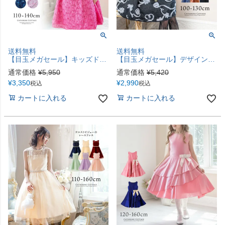
送料無料
送料無料
【目玉メガセール】キッズドレス 女の子 スパンコールレース ドレス リボン 結婚式 発表会衣装 フォーマル TAK
【目玉メガセール】デザイン・色柄・カラバリ豊富！ プチプラキッズドレスTAK
通常価格
¥
5,950
通常価格
¥
5,420
¥
3,350
¥
2,990
税込
税込
カートに入れる
カートに入れる