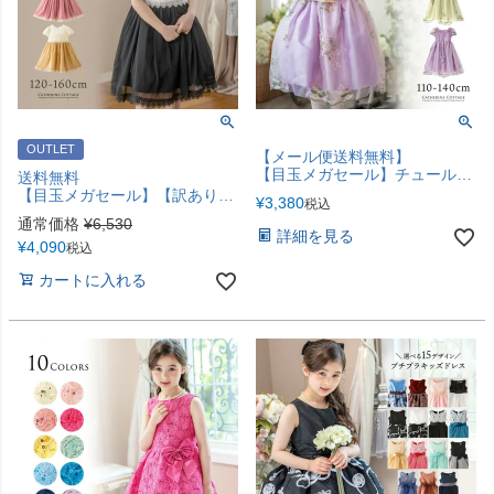
OUTLET
【メール便送料無料】
【目玉メガセール】チュールレースフェアリードレス フォーマル ドレス 110 120 130 140 シースルー 透け感 花柄レース 白 紫 緑 キャサリンコテージ YUP12《メール便優先商品》
送料無料
【目玉メガセール】【訳ありアウトレット】レーストップスシフォンワンピースTAK
¥
3,380
税込
通常価格
¥
6,530
詳細を見る
¥
4,090
税込
カートに入れる