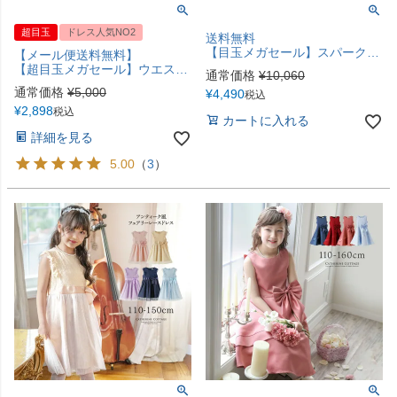
超目玉
ドレス人気NO2
送料無料
【目玉メガセール】スパークリングサテンキッズドレス リボンブローチ付きTAK
【メール便送料無料】
【超目玉メガセール】ウエストビジューのデコルテ透かしレースドレス YUP12 《メール便優先商品》
通常価格
¥
10,060
通常価格
¥
5,000
¥
4,490
税込
¥
2,898
税込
カートに入れる
詳細を見る
5.00
（
3
）