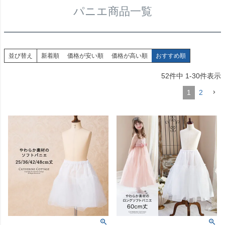
パニエ商品一覧
並び替え
新着順
価格が安い順
価格が高い順
おすすめ順
52
件中
1
-
30
件表示
1
2