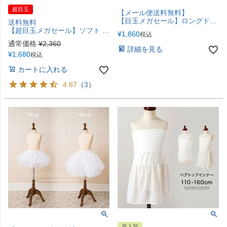
超目玉
【メール便送料無料】
【目玉メガセール】ロングドレスに！ ソフトパニエ 60cmロング丈 YUP12《メール便優先商品》
送料無料
【超目玉メガセール】ソフト パニエ 子供ドレス用インナー ペチコート 25|36|42|48CM丈 TAK キッズ ピアノ発表会 結婚式 フォーマル ドレス用 キャサリンコテージ
¥
1,860
税込
通常価格
¥
2,360
詳細を見る
¥
1,680
税込
カートに入れる
4.67
（
3
）
再入荷