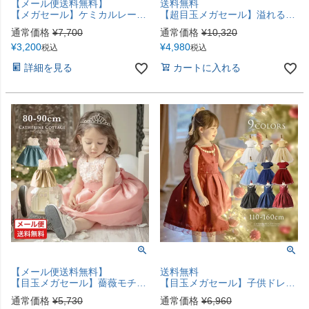
【メール便送料無料】
送料無料
【メガセール】ケミカルレースベビードレス ベビードレス 女の子 ギフト お誕生日 女の子フォーマル チュール 結婚式 YUP12《メール便優先商品》キャサリンコテージ
【超目玉メガセール】溢れる薔薇のラメチュールドレス 子供ドレスTAK
通常価格
¥
7,700
通常価格
¥
10,320
¥
3,200
¥
4,980
税込
税込
詳細を見る
カートに入れる
【メール便送料無料】
送料無料
【目玉メガセール】薔薇モチーフが華やか！ ローズパーティーベビードレス YUP12≪メール便優先商品≫
【目玉メガセール】子供ドレス 刺繍パールドレスワンピース シックドレスTAK
通常価格
¥
5,730
通常価格
¥
6,960