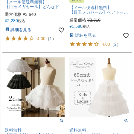
【メール便送料無料】
【目玉メガセール】どんなドレスもふわふわに！ ボリュームアップパニエ YUP12 《メール便優先商品》
【メール便送料無料】
【目玉メガセール】ベアトップ インナー カップ付き スカート付き 子供ドレス 肌着 ダンス 下着 YUP12 フォーマル パニエ・ペチコート《メール便優先商品》
通常価格
¥
3,640
通常価格
¥
2,310
¥
2,280
税込
¥
1,580
税込
詳細を見る
詳細を見る
4.00
（
1
）
4.00
（
2
）
送料無料
送料無料