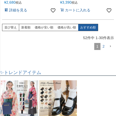
¥
2,680
¥
3,390
税込
税込
詳細を見る
カートに入れる
並び替え
新着順
価格が安い順
価格が高い順
おすすめ順
52
件中
1
-
30
件表示
1
2
✨トレンドアイテム