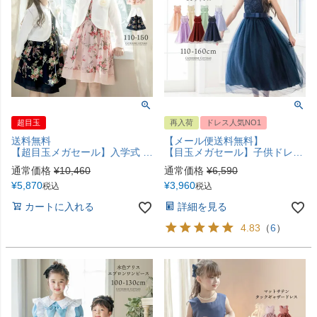
超目玉
再入荷
ドレス人気NO1
送料無料
【メール便送料無料】
【超目玉メガセール】入学式 女の子スーツ フラワーブーケドレス 4点セット アンサンブル 女児 小学校 卒業式 入学式 女子スーツ 発表会結婚式にも TAK キッズ キャサリンコテージ小学生
【目玉メガセール】子供ドレス デコルテシースルーロング レース ドレス 結婚式 発表会 ピアノ発表会 キッズ フォーマル キッズドレス レンタルより安い！キャサリンコテージ YUP12 《メール便優先商品》 | 110 120 130 140 150 160
通常価格
¥
10,460
通常価格
¥
6,590
¥
5,870
¥
3,960
税込
税込
カートに入れる
詳細を見る
4.83
（
6
）