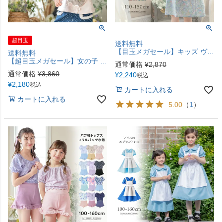
超目玉
送料無料
【目玉メガセール】キッズ ヴィンテージフラワープリントワンピース コットン 長袖 半袖 女の子服 カジュアル 子供服 カジュアルワンピース キャサリンコテージ TAK
送料無料
【超目玉メガセール】女の子 カジュアル 白猫ポシェット 長袖トップス 裏起毛 トレーナー TAK
通常価格
¥
2,870
通常価格
¥
3,860
¥
2,240
税込
¥
2,180
税込
カートに入れる
カートに入れる
5.00
（
1
）