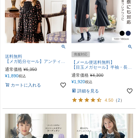
喪服対応
送料無料
【メガ処分セール】アンティークローズシフォンワンピースキッズ 女の子 フォーマルワンピース シフォン 小花柄 花柄ワンピ 黒 キャサリンコテージ TAK
【メール便送料無料】
【目玉メガセール】半袖・長袖ベーシックフレアワンピースYUP12 ≪メール便優先商品≫
通常価格
¥
6,350
通常価格
¥
4,300
¥
1,890
税込
¥
1,920
税込
カートに入れる
詳細を見る
4.50
（
2
）