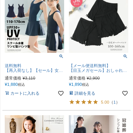
送料無料
【メール便送料無料】
【再入荷なし】【セール】女の子スクール水着 インナーパンツ付きワンピース型 TAK
【目玉メガセール】おしゃれガールズ 一分丈スパッツ 黒無地リボン付き キッズ・ジュニア YUP12《メール便優先商品》
通常価格
¥
3,110
通常価格
¥
2,900
¥
1,880
¥
1,890
税込
税込
カートに入れる
詳細を見る
5.00
（
1
）