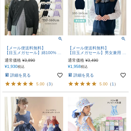
【メール便送料無料】
【メール便送料無料】
【目玉メガセール】綿100% コットン フォーマル カーディガン 女の子 ベロアリボンと見えないボタンで上品フォーマルな印象 冠婚葬祭にも最適 キッズ 子供服 ニット 入園式 入学式 卒業式 YUP12《メール便優先商品》 キャサリンコテージ
【目玉メガセール】男女兼用 キッズコットンニットスクールベストYUP12《メール便優先商品》
通常価格
¥
3,890
通常価格
¥
3,490
¥
1,930
¥
1,958
税込
税込
詳細を見る
詳細を見る
5.00
（
3
）
5.00
（
1
）