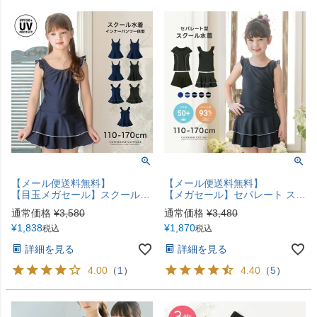
【メール便送料無料】
【メール便送料無料】
【目玉メガセール】スクール水着 UVカット 女の子 キッズ 透けない上質生地 濃紺 キッズ スカート 女の子 小学生 中学生 ワンピース おしゃれ 110 120 130 140 150 160 170 キャサリンコテージ YUP12《メール便優先商品》
【メガセール】セパレート スクール水着上下セット 透けない上質生地 インナーパンツ付き スカート型 キュロット型 キッズ ジュニア 女の子 紺 黒 フリル 半袖 めくれ防止フック付き かわいい YUP12《メール便優先商品》 キャサリンコテージ
通常価格
¥
3,580
通常価格
¥
3,480
¥
1,838
¥
1,870
税込
税込
詳細を見る
詳細を見る
4.00
（
1
）
4.40
（
5
）