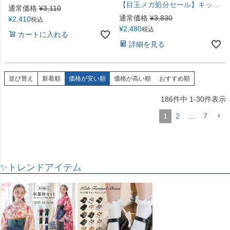
【目玉メガ処分セール】キッズ 水着 女の子 セール 肩フリルワンピース水着 スイムウェア インナーパンツ付き YUP12《メール便優先商品》
通常価格
¥
3,110
通常価格
¥
3,830
¥
2,410
税込
¥
2,480
税込
カートに入れる
詳細を見る
並び替え
新着順
価格が安い順
価格が高い順
おすすめ順
186
件中
1
-
30
件表示
1
2
…
7
✨トレンドアイテム