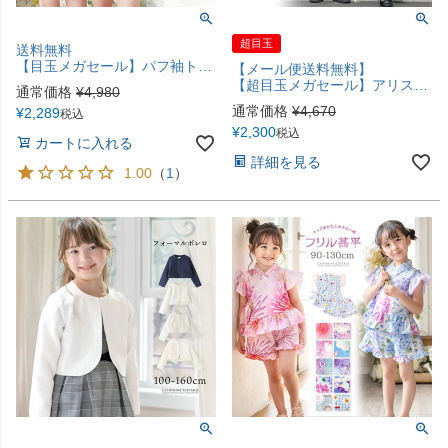
超目玉
送料無料
【目玉メガセール】パフ袖トップス＆フリルパンツ水着セット パフスリーブスイムウェア セパレート上下セット 水着 キッズ ジュニア 女の子 小学生 キャサリンコテージ TAK
【メール便送料無料】
【超目玉メガセール】アリスのエプロンドレスコスチューム テーマパークやハロウィンに YUP12《メール便優先商品》
通常価格
¥
4,980
通常価格
¥
4,670
¥
2,289
税込
¥
2,300
税込
カートに入れる
詳細を見る
1.00
（
1
）