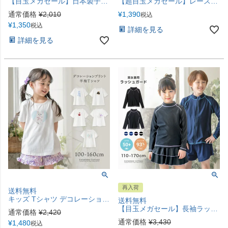
【目玉メガセール】日本製子供用タイツ《メール便優先商品》 YUP6
【超目玉メガセール】レースキャミソール ドレスインナー キッズ 女の子 肌着 キャサリンコテージ YUP12 ≪メール便優先商品≫
通常価格
¥
2,010
¥
1,390
税込
¥
1,350
税込
詳細を見る
詳細を見る
再入荷
送料無料
キッズ Tシャツ デコレーションプリント半袖Tシャツ 女の子 無地 白 TAK
送料無料
【目玉メガセール】長袖ラッシュガードスクール水着 長袖ラッシュガード フードなし 女の子 男の子 紺 黒 スクール 水着 TAK
通常価格
¥
2,420
通常価格
¥
3,430
¥
1,480
税込