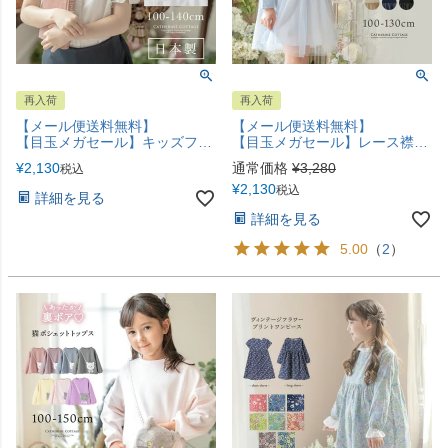
再入荷
再入荷
【メール便送料無料】
【メール便送料無料】
【目玉メガセール】キッズフォーマル 日本製 女の子半袖刺繍ブラウスYUP12《メール便優先商品》
【目玉メガセール】レース襟チュールスカートワンピース フォーマル きちんとワンピース カジュアル カジュアルワンピース キャサリンコテージ YUP12《メール便優先商品》
¥
2,130
通常価格
¥
3,280
税込
¥
2,130
税込
詳細を見る
詳細を見る
5.00
（
2
）