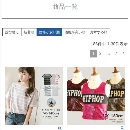
商品一覧
並び替え
新着順
価格が安い順
価格が高い順
おすすめ順
186
件中
1
-
30
件表示
1
2
…
7