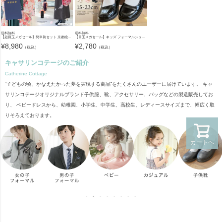
送料無料
送料無料
【超目玉メガセール】簡単袴セット 京都絵師描き下ろし新柄 2025年3月卒業 着付け かんたん袴 袴セット 小学校 卒業式 卒園式 女の子 袴 保育園 年長袴 簡単着付け 刺繍入り 和装 着物 七五三 [
【目玉メガセール】キッズ フォーマルシューズ 子供靴 フォーマルシューズ 女の子 ワンストラップ かかとクッション入りで靴擦れしにくい キッズ 入学式 卒業式 TAK ドレスシューズ
¥
8,980
¥
2,780
（税込）
（税込）
キャサリンコテージのご紹介
Catherine Cottage
“子どもの頃、かなえたかった夢を実現する商品”をたくさんのユーザーに届けています。 キャ
サリンコテージオリジナルブランド子供服、靴、アクセサリー、バッグなどの製造販売してお
り、 ベビードレスから、幼稚園、小学生、中学生、高校生、レディースサイズまで、幅広く取
りそろえております。
カートへ