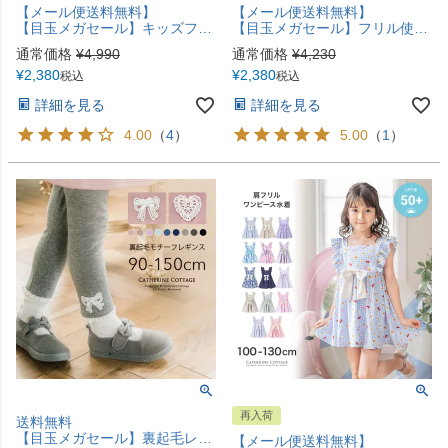
【メール便送料無料】
【メール便送料無料】
【目玉メガセール】キッズフォーマルジャケット シンプルボレロ YUP12 ≪メール便優先商品≫
【目玉メガセール】フリル使いがかわいい！ キッズ女の子甚平 ベビー キャサリンコテージオリジナル柄 花柄 猫柄 子供甚平 カジュアル キャサリンコテージ YUP12《メール便優先商品》
通常価格
¥
4,990
通常価格
¥
4,230
¥
2,380
¥
2,380
税込
税込
詳細を見る
詳細を見る
4.00
（
4
）
5.00
（
1
）
再入荷
送料無料
【目玉メガセール】裏起毛レースモチーフ女の子レギンスTAK
【メール便送料無料】