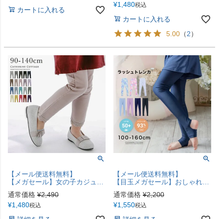
¥
1,480
税込
カートに入れる
カートに入れる
5.00
（
2
）
【メール便送料無料】
【メール便送料無料】
【メガセール】女の子カジュアル 裾レースカラーストレッチレギンスYUP12《メール便優先商品》
【目玉メガセール】おしゃれに日焼け対策！ ラッシュトレンカ キッズ トレンカ UV対策 キャサリンコテージ YUP12≪メール便優先商品≫
通常価格
¥
2,490
通常価格
¥
2,200
¥
1,480
¥
1,550
税込
税込