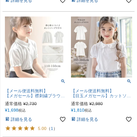
詳細を見る
詳細を見る
【メール便送料無料】
【メール便送料無料】
【メガセール】襟刺繍ブラウス 女の子 同色リボン・刺繍・フリルのついたプチおしゃれなブラウス 入学式 卒業式 子供服 伸縮性ありカットソー ブラウス 小学生 発表会 制服 丸襟 フォーマル YUP12《メール便優先商品》 キャサリンコテージ
【目玉メガセール】カットソーブラウス 長袖 半袖 入学式 卒業式 子供服 小学生 発表会 制服 フォーマル 白襟 スタンドカラー キャサリンコテージ YUP12《メール便優先商品》
通常価格
¥
2,730
通常価格
¥
2,980
¥
1,698
¥
1,810
税込
税込
詳細を見る
詳細を見る
5.00
（
1
）