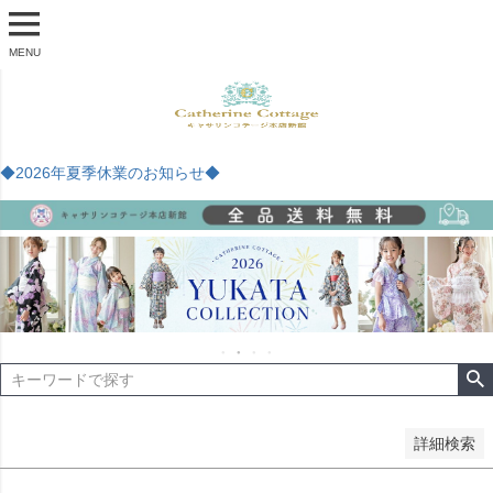
商品番号
MENU
予約商品
予約商品のみを表示
◆2026年夏季休業のお知らせ◆
並び順
新着順
登録順
価格が安い順
価格が高い順
優先度順
レビュー順
キーワードヒット順
検索
詳細検索