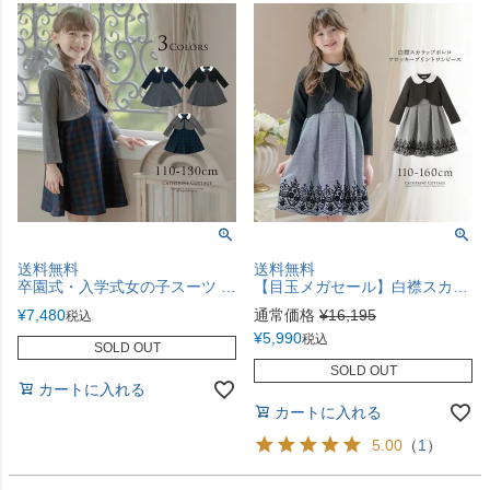
送料無料
送料無料
卒園式・入学式女の子スーツ ポンチチェックワンピース＆白襟ボレロセット[110 120 130 cm ブラック 黒 グレー]子供服 フォーマル キッズ スーツセット TAK
【目玉メガセール】白襟スカラップボレロ＆ワンピーススーツTAK
¥
7,480
通常価格
¥
16,195
税込
¥
5,990
税込
SOLD OUT
SOLD OUT
カートに入れる
カートに入れる
5.00
（
1
）