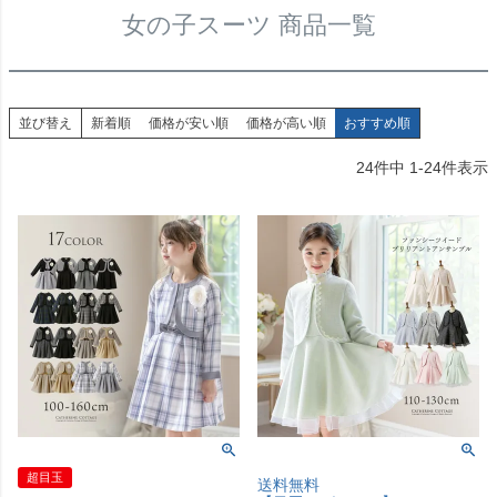
女の子スーツ 商品一覧
並び替え
新着順
価格が安い順
価格が高い順
おすすめ順
24
件中
1
-
24
件表示
超目玉
送料無料