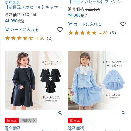
【目玉メガセール】ファンシーツイード ブリリアントアンサンブル TAK
送料無料
【超目玉メガセール】キャサリンコテージ女の子スーツ キャップスリーブワンピースとボレロのセット コサージュ付きで入学式や卒業式 結婚式に最適 セレモニー 発表会 入園式 卒園式 黒 チェック フォーマル TAK キッズ 小学校 レンタルより安い
通常価格
¥
11,170
通常価格
¥
10,450
¥
4,980
税込
¥
4,980
税込
カートに入れる
カートに入れる
4.80
（
5
）
4.50
（
2
）
超目玉
喪服対応
超目玉
送料無料
送料無料