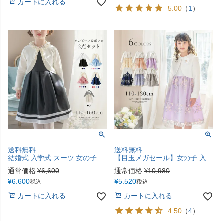
カートに入れる
5.00
（
1
）
送料無料
送料無料
結婚式 入学式 スーツ 女の子 ワンピース+ニットボレロセット ドレス フォーマル コーデセット 女子キッズ キャサリンコテージ 110cm 120cm 130cm 140cm TAK
【目玉メガセール】女の子 入学式スーツ 白ツイードボレロ＆花刺繍チュールレースワンピース セットアップ フォーマル 女子スーツ ２点セット TAK
通常価格
¥
6,600
通常価格
¥
10,980
¥
6,600
¥
5,520
税込
税込
カートに入れる
カートに入れる
4.50
（
4
）