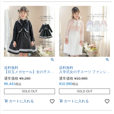
送料無料
送料無料
【目玉メガセール】女の子スーツ 名品ワンピで作る入学式スーツコーデ マルグレーテ 黒 半袖 きちんとワンピース 白襟刺繍入りボレロ アリス アンサンブル セットアップ アリスコレクション キャサリンコテージ TAK
入学式女の子スーツ ファンシーツイードジャケット＆チュールワンピース スーツセット 女子スーツ きちんとワンピース キャサリンコテージ TAK
通常価格
¥
9,280
通常価格
¥
10,980
¥
6,441
¥
10,980
税込
税込
SOLD OUT
SOLD OUT
カートに入れる
カートに入れる