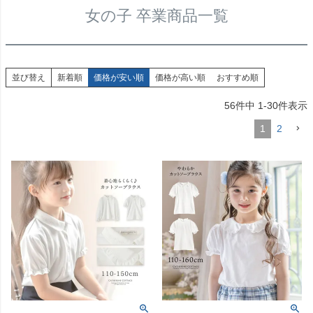
女の子 卒業商品一覧
並び替え
新着順
価格が安い順
価格が高い順
おすすめ順
56
件中
1
-
30
件表示
1
2