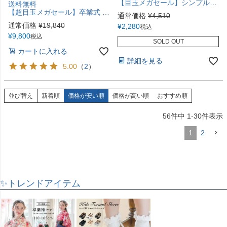
【目玉メガセール】シンプルきれいめフォーマルボレロ 女の子[140 150 160 cm 黒 ブラック]卒業式 結婚式 発表会 コーデ 子供服 YUP12 ≪メール便優先商品≫
送料無料
【超目玉メガセール】卒業式 女の子 ガールズロングパンツスーツ チェック柄 フォーマル 女児 女子スーツ TAK
通常価格
¥
4,510
通常価格
¥
19,840
¥
2,280
税込
¥
9,800
税込
SOLD OUT
カートに入れる
詳細を見る
5.00
（
2
）
並び替え
新着順
価格が安い順
価格が高い順
おすすめ順
56
件中
1
-
30
件表示
1
2
✨トレンドアイテム