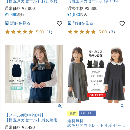
【目玉メガセール】おしゃれガールズ 一分丈スパッツ 黒無地リボン付き キッズ・ジュニア YUP12《メール便優先商品》
【目玉メガセール】綿100% コットン フォーマル カーディガン 女の子 ベロアリボンと見えないボタンで上品フォーマルな印象 冠婚葬祭にも最適 キッズ 子供服 ニット 入園式 入学式 卒業式 YUP12《メール便優先商品》 キャサリンコテージ
通常価格
¥
2,900
通常価格
¥
3,890
¥
1,890
¥
1,930
税込
税込
詳細を見る
詳細を見る
5.00
（
1
）
5.00
（
3
）
新作
OUTLET
【メール便送料無料】
【目玉メガセール】男女兼用 キッズコットンニットスクールベストYUP12《メール便優先商品》
送料無料
訳ありアウトレット 処分セール 白襟令嬢ワンピース【セール】入学式 卒業式 スーツ スカラップレース白襟長袖ワンピース 外せる襟 きちんとワンピース 喪服 お受験 キッズ 女の子 フォーマル キャサリンコテージ TAK [在庫限り]
通常価格
¥
3,490