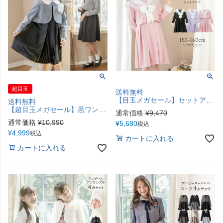
超目玉
送料無料
【目玉メガセール】セットアップスーツ レースセーラー襟スーツ リボンブローチ付き 3点セット キャサリンコテージ TAK
送料無料
【超目玉メガセール】黒ワンピースとボレロセット入学式スーツ 前プリーツ袖なしワンピース＆白襟ボレロ2点セットTAK
通常価格
¥
9,470
通常価格
¥
10,990
¥
5,680
税込
¥
4,999
税込
カートに入れる
カートに入れる