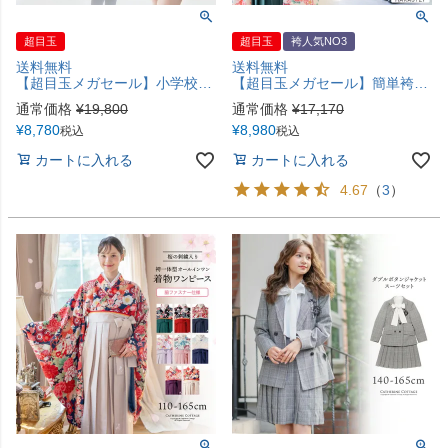
超目玉
超目玉
袴人気NO3
送料無料
送料無料
【超目玉メガセール】小学校卒業式 女の子卒服 ニットベスト付きミニ丈テーラードスーツ 6点セット【ジャケット／白ブラウス／スカート／白ベスト／リボン／ワッペンブローチ】チェック柄 プリーツスカート 女子スーツ 赤 水色 ベージュ 韓国風 キャサリンコテージ TAK
【超目玉メガセール】簡単袴セット 京都絵師描き下ろし新柄 2025年3月卒業 着付け かんたん袴 袴セット 小学校 卒業式 卒園式 女の子 袴 保育園 年長袴 簡単着付け 刺繍入り 和装 着物 七五三 [再入荷なし・在庫限り] キャサリンコテージ TAK [在庫限り]
通常価格
¥
19,800
通常価格
¥
17,170
¥
8,780
¥
8,980
税込
税込
カートに入れる
カートに入れる
4.67
（
3
）