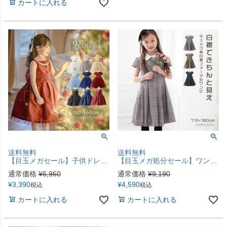
カートに入れる
送料無料
送料無料
【目玉メガセール】子供ドレス 刺繍パールドレスワンピース シックドレスTAK
【目玉メガ処分セール】ワンピース 入学式 女の子 チェック柄 清楚な白襟ワンピース 白襟 半袖 卒業式 ワンピース セレモニー 小学校 フォーマル キッズ キャサリンコテージ TAK
通常価格
¥
6,960
通常価格
¥
9,190
¥
3,390
¥
4,590
税込
税込
カートに入れる
カートに入れる