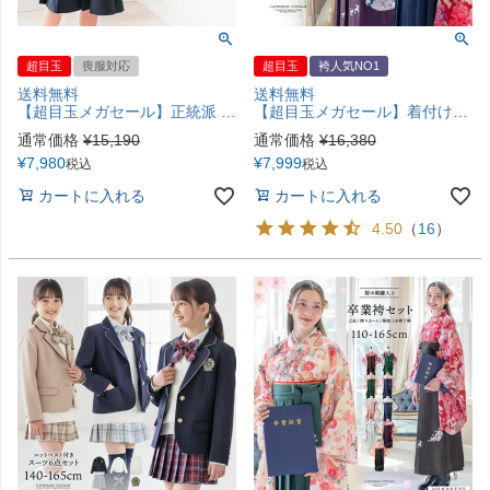
超目玉
喪服対応
超目玉
袴人気NO1
送料無料
送料無料
【超目玉メガセール】正統派 長袖ブラウス付濃紺アンサンブル フォーマル スーツ 小学校女の子スーツ TAK
【超目玉メガセール】着付け簡単袴セット 小学校 卒業式 卒園式 年長袴 保育園 幼稚園 女の子 着付け簡単袴セット 刺繍入り 京都絵師描き下ろし本格柄 和装 着物 七五三 TAK [在庫限り]
通常価格
¥
15,190
通常価格
¥
16,380
¥
7,980
¥
7,999
税込
税込
カートに入れる
カートに入れる
4.50
（
16
）