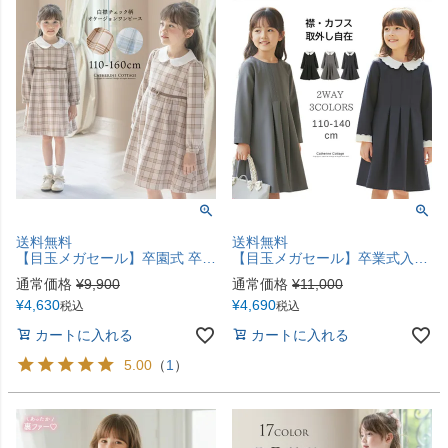
送料無料
送料無料
【目玉メガセール】卒園式 卒業式 女の子ワンピース 長袖 白襟チェック柄オケージョンワンピース ベージュ 水色 フォーマル 女子スーツ きちんとワンピース TAK
【目玉メガセール】卒業式入学式女の子ワンピース 白襟が清楚な令嬢 ワンピース スカラップレース白襟長袖ワンピース きちんとワンピース 喪服 お受験 入学式 キッズ キャサリンコテージ TAK
通常価格
¥
9,900
通常価格
¥
11,000
¥
4,630
¥
4,690
税込
税込
カートに入れる
カートに入れる
5.00
（
1
）