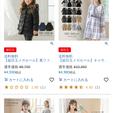
超目玉
超目玉
送料無料
送料無料
【超目玉メガセール】裏ファーであったか アウター リボン中綿コートTAK
【超目玉メガセール】キャサリンコテージ女の子スーツ キャップスリーブワンピースとボレロのセット コサージュ付きで入学式や卒業式 結婚式に最適 セレモニー 発表会 入園式 卒園式 黒 チェック フォーマル TAK キッズ 小学校 レンタルより安い
通常価格
¥
8,700
通常価格
¥
10,450
¥
4,930
¥
4,980
税込
税込
カートに入れる
カートに入れる
1.00
（
1
）
4.50
（
2
）