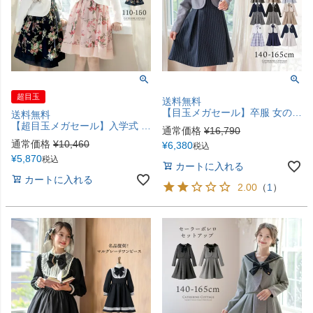
超目玉
送料無料
【目玉メガセール】卒服 女の子スーツ 140 150 160 165cm 小学校 卒業式 小学生 上品白襟ワンピース＋ノーカラーボレロスーツ フォーマル 女児スーツ キッズ キャサリンコテージ TAK
送料無料
【超目玉メガセール】入学式 女の子スーツ フラワーブーケドレス 4点セット アンサンブル 女児 小学校 卒業式 入学式 女子スーツ 発表会結婚式にも TAK キッズ キャサリンコテージ小学生
通常価格
¥
16,790
通常価格
¥
10,460
¥
6,380
税込
¥
5,870
税込
カートに入れる
カートに入れる
2.00
（
1
）