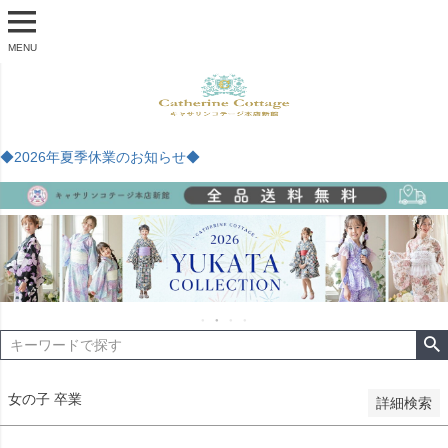
商品番号
MENU
予約商品
予約商品のみを表示
◆2026年夏季休業のお知らせ◆
並び順
新着順
登録順
価格が安い順
価格が高い順
優先度順
レビュー順
キーワードヒット順
検索
女の子 卒業
詳細検索