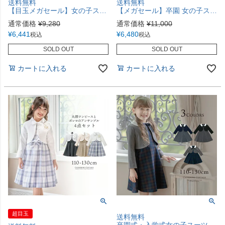
送料無料
送料無料
【目玉メガセール】女の子スーツ 名品ワンピで作る入学式スーツコーデ マルグレーテ 黒 半袖 きちんとワンピース 白襟刺繍入りボレロ アリス アンサンブル セットアップ アリスコレクション キャサリンコテージ TAK
【メガセール】卒園 女の子スーツ 小学校入学式 ケープ付き チェック柄ワンピース セットアップ 4点セット[長袖ワンピース,ケープ,リボン,ワッペン] フォーマル 女子スーツ 小学生 キッズ 白 水色 ベージュ TAK キャサリンコテージ
通常価格
¥
9,280
通常価格
¥
11,000
¥
6,441
¥
6,480
税込
税込
SOLD OUT
SOLD OUT
カートに入れる
カートに入れる
超目玉
送料無料
卒園式・入学式女の子スーツ ポンチチェックワンピース＆白襟ボレロセット[110 120 130 cm ブラック 黒 グレー]子供服 フォーマル キッズ スーツセット TAK