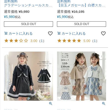
送料無料
送料無料
グラデーションチュールスカートスーツ 女子スーツ 子供スーツ セットアップ フォーマル きちんとワンピース キャサリンコテージ TAK
【目玉メガセール】白襟スカラップボレロ＆ワンピーススーツTAK
通常価格
¥
5,980
通常価格
¥
16,195
¥
5,980
¥
5,990
税込
税込
SOLD OUT
SOLD OUT
カートに入れる
カートに入れる
3.00
（
1
）
5.00
（
1
）