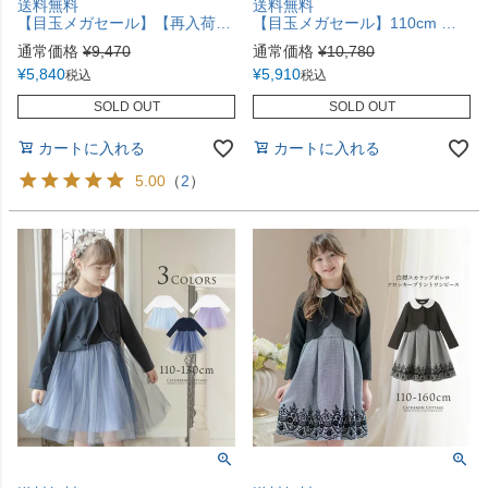
送料無料
送料無料
【目玉メガセール】【再入荷なし・在庫限り】花刺繍チュールレースドレスTAK
【目玉メガセール】110cm 黒のみ 在庫限り MICHELLE ALFRED 入学式 女の子ワンピースクリスタルプリーツブラックワンピース フォーマル 女児スーツ.EOP. TAK
通常価格
¥
9,470
通常価格
¥
10,780
¥
5,840
¥
5,910
税込
税込
SOLD OUT
SOLD OUT
カートに入れる
カートに入れる
5.00
（
2
）