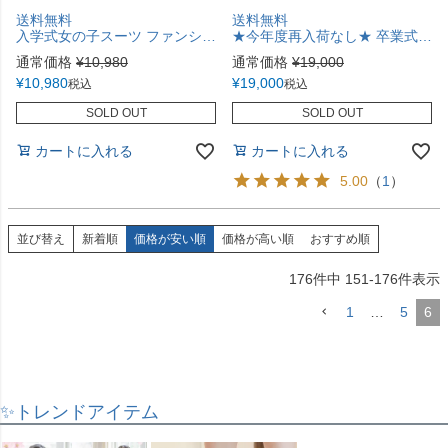
送料無料
送料無料
入学式女の子スーツ ファンシーツイードジャケット＆チュールワンピース スーツセット 女子スーツ きちんとワンピース キャサリンコテージ TAK
★今年度再入荷なし★ 卒業式 袴 小学生 花刺繍チュールレース袴セット ミディアム丈 和装 おしゃれ 卒園式 TAK
通常価格
¥
10,980
通常価格
¥
19,000
¥
10,980
¥
19,000
税込
税込
SOLD OUT
SOLD OUT
カートに入れる
カートに入れる
5.00
（
1
）
並び替え
新着順
価格が安い順
価格が高い順
おすすめ順
176
件中
151
-
176
件表示
1
…
5
6
✨トレンドアイテム