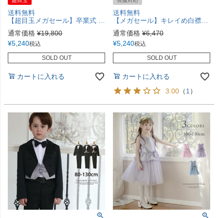
送料無料
送料無料
【超目玉メガセール】卒業式 入学式 グレンチェックアンサンブルセット 女の子スーツセット フォーマル 女子スーツ ２点セット TAK
【メガセール】キレイめ白襟ポンチワンピース フォーマル 女の子 きちんとワンピース TAK
通常価格
¥
19,800
通常価格
¥
6,470
¥
5,240
¥
5,240
税込
税込
SOLD OUT
SOLD OUT
カートに入れる
カートに入れる
3.00
（
1
）