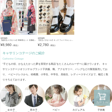
送料無料
送料無料
【超目玉メガセール】簡単袴セット 京都絵師描き下ろし新柄 2025年3月卒業 着付け かんたん袴 袴セット 小学校 卒業式 卒園式 女の子 袴 保育園 年長袴 簡単着付け 刺繍入り 和装 着物 七五三 [
【目玉メガセール】キッズ フォーマルシューズ 子供靴 フォーマルシューズ 女の子 ワンストラップ かかとクッション入りで靴擦れしにくい キッズ 入学式 卒業式 TAK ドレスシューズ
¥
8,980
¥
2,780
（税込）
（税込）
キャサリンコテージのご紹介
Catherine Cottage
“子どもの頃、かなえたかった夢を実現する商品”をたくさんのユーザーに届けています。 キャ
サリンコテージオリジナルブランド子供服、靴、アクセサリー、バッグなどの製造販売してお
り、 ベビードレスから、幼稚園、小学生、中学生、高校生、レディースサイズまで、幅広く取
りそろえております。
カートへ