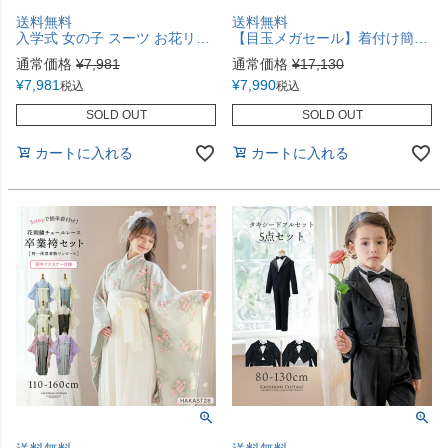
送料無料
送料無料
入学式 女の子 スーツ お花リボンコサージュ付きポンチスーツ セットアップ フォーマル 女子スーツ 子供服 TAK
【目玉メガセール】着付け簡単袴セット レース着物と袴のセット 小学校 卒業式 女の子 袴 年長袴 保育園 卒園式 幼稚園 [再入荷なし・在庫限り]TAK
通常価格
¥
7,981
通常価格
¥
17,130
¥
7,981
¥
7,990
税込
税込
SOLD OUT
SOLD OUT
カートに入れる
カートに入れる