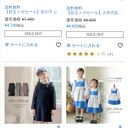
送料無料
送料無料
【目玉メガセール】女の子 レース使いのセーラーワンピース フォーマル きちんとワンピース 入学式 セーラー襟 キッズ TAK キャサリンコテージ
【目玉メガセール】入学式女の子スーツ 刺繍チュールワンピース＆ポンチボレロ ２点セット アンサンブル 女の子服 キャサリンコテージ TAK
通常価格
¥
7,480
通常価格
¥
8,800
¥
4,740
税込
¥
4,820
税込
SOLD OUT
SOLD OUT
カートに入れる
カートに入れる
4.75
（
4
）