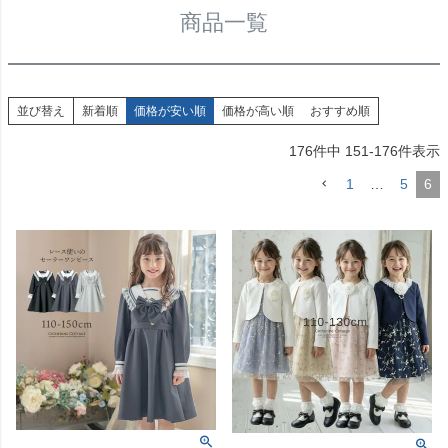
商品一覧
並び替え
新着順
価格が安い順
価格が高い順
おすすめ順
176
件中
151
-
176
件表示
1
…
5
6