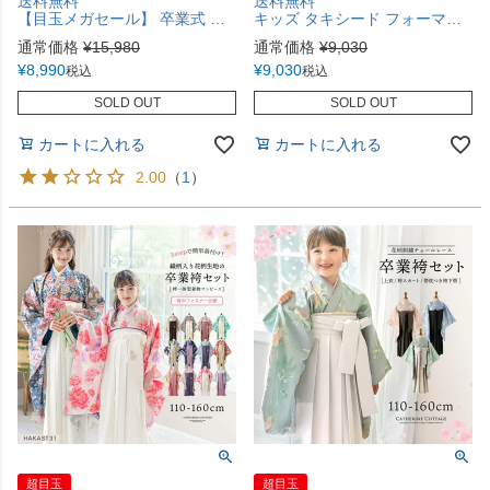
送料無料
送料無料
【目玉メガセール】 卒業式 花刺繍チュールレース 袴一体型着物ワンピース 袴 着物 簡単着付け 卒業袴 小学生 小学校卒業式 レース着物 水色 ピンク ミント ベージュ 白 紫 キャサリンコテージ TAK
キッズ タキシード フォーマル 男の子 5点フルセットTAK
通常価格
¥
15,980
通常価格
¥
9,030
¥
8,990
¥
9,030
税込
税込
SOLD OUT
SOLD OUT
カートに入れる
カートに入れる
2.00
（
1
）
超目玉
超目玉