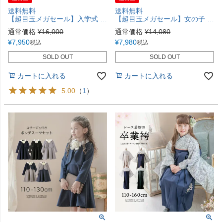
送料無料
送料無料
【超目玉メガセール】入学式 女の子スーツ 丸襟チェックワンピース＆ノーカラーボレロ アンサンブル セットアップ 白 ベージュ 水色 フォーマル 女子スーツ TAK キャサリンコテージ
【超目玉メガセール】女の子 レースボレロとフロッキープリントのワンピーススーツ フォーマル きちんとワンピース 白襟ワンピース ノーカラーボレロ 卒園式 入学式 卒業式 卒服 女児スーツ TAK キャサリンコテージ
通常価格
¥
16,000
通常価格
¥
14,080
¥
7,950
¥
7,980
税込
税込
SOLD OUT
SOLD OUT
カートに入れる
カートに入れる
5.00
（
1
）