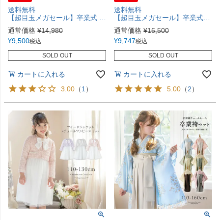
送料無料
送料無料
【超目玉メガセール】卒業式 卒園式 袴一体型着物ワンピース 花柄織入り花柄生地 着物 袴 簡単着付け 卒業袴 小学生 小学校卒業式 和装 水色 赤 青系 ピンク ミント ベージュ 白 キャサリンコテージ[110 120 130 140 150 160 cm] TAK
【超目玉メガセール】卒業式袴 花柄刺繍チュールレース袴セット 和装 おしゃれ 女の子 卒園式 TAK
通常価格
¥
14,980
通常価格
¥
16,500
¥
9,500
¥
9,747
税込
税込
SOLD OUT
SOLD OUT
カートに入れる
カートに入れる
3.00
（
1
）
5.00
（
2
）