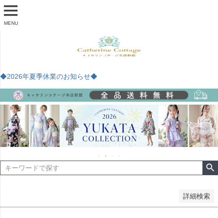
商品番号
MENU
予約商品
予約商品のみを表示
◆2026年夏季休業のお知らせ◆
並び順
新着順
登録順
価格が安い順
価格が高い順
優先度順
レビュー順
キーワードヒット順
検索
詳細検索