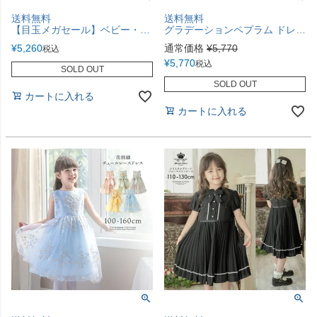
送料無料
送料無料
【目玉メガセール】ベビー・キッズタキシード 男の子フォーマル 燕尾服[80 90 100 110 120 130 cm 黒 ブラック グレー]長袖 結婚式 リングボーイ 発表会 衣装 誕生日 七五三 男子 男児 子供服 TAK
グラデーションペプラム ドレスTAK
¥
5,260
通常価格
¥
5,770
税込
¥
5,770
税込
SOLD OUT
SOLD OUT
カートに入れる
カートに入れる