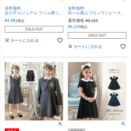
送料無料
送料無料
女の子カジュアル フリル襟ニットワンピースTAK
街ベル風エプロンワンピース ハロウィン キッズコスチュームTAK
¥
4,981
通常価格
¥
5,110
税込
¥
5,110
税込
SOLD OUT
SOLD OUT
カートに入れる
カートに入れる
超目玉
喪服対応