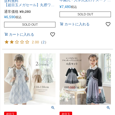
送料無料
【超目玉メガセール】丸襟ワンピースとボレロのアンサンブル 入学式 女の子スーツ セットアップ ベージュ 青 グレー チェック柄 フォーマル コサージュ キャサリンコテージ TAK
¥
7,480
税込
通常価格
¥
9,280
SOLD OUT
¥
6,590
税込
カートに入れる
SOLD OUT
カートに入れる
2.00
（
2
）
超目玉
超目玉