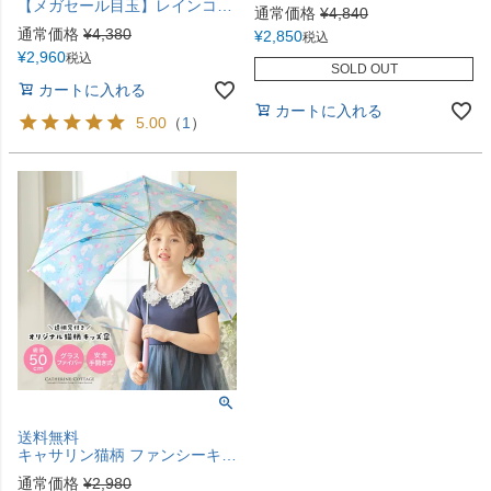
【メガセール目玉】レインコート ランドセル対応TAK
通常価格
¥
4,840
通常価格
¥
4,380
¥
2,850
税込
¥
2,960
税込
SOLD OUT
カートに入れる
カートに入れる
5.00
（
1
）
送料無料
キャサリン猫柄 ファンシーキッズ傘 キャサリンコテージ TAK
通常価格
¥
2,980