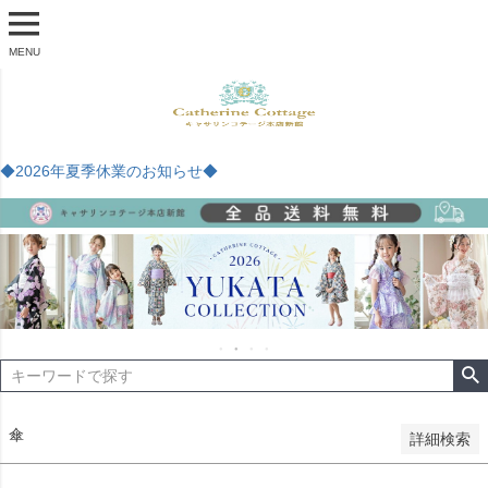
商品番号
MENU
予約商品
予約商品のみを表示
◆2026年夏季休業のお知らせ◆
並び順
新着順
登録順
価格が安い順
価格が高い順
優先度順
レビュー順
キーワードヒット順
検索
傘
詳細検索