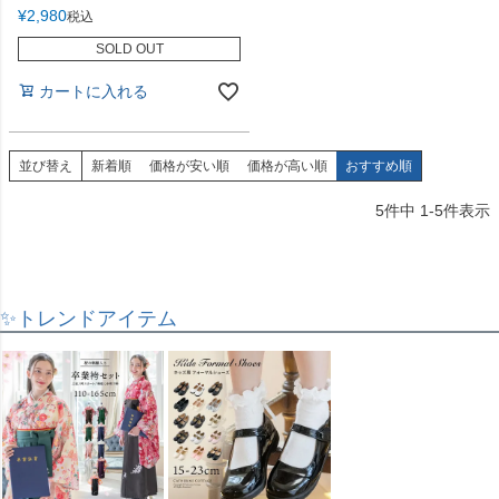
¥
2,980
税込
SOLD OUT
カートに入れる
並び替え
新着順
価格が安い順
価格が高い順
おすすめ順
5
件中
1
-
5
件表示
✨トレンドアイテム