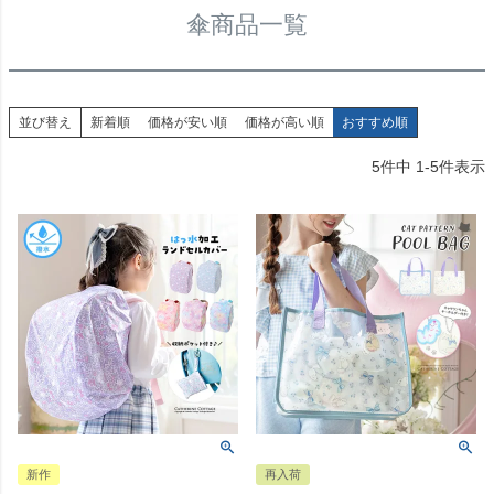
傘商品一覧
並び替え
新着順
価格が安い順
価格が高い順
おすすめ順
5
件中
1
-
5
件表示
新作
再入荷