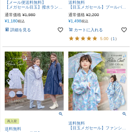
【メール便送料無料】
送料無料
【メガセール目玉】撥水ランドセルカバー 猫花柄 小花柄 入学 通学 小学校 小学生 レインカバー 雨具 はっ水加工 ゴム 収納袋付き 女の子 YUP12《メール便優先商品》 キャサリンコテージ
【目玉メガセール】プールバッグ+キーホルダーSET プールバッグ ビニールバッグ 猫柄 リボン柄 キャサリンコテージ TAK
通常価格
¥
1,980
通常価格
¥
2,200
¥
1,180
¥
1,498
税込
税込
詳細を見る
カートに入れる
5.00
（
1
）
再入荷
送料無料
【目玉メガセール】ファンシー猫柄 キッズレインコート キャサリンコテージ TAK
送料無料