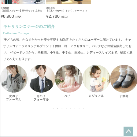
送料無料
送料無料
【超目玉メガセール】簡単袴セット 京都絵師描き下ろし新柄 2025年3月卒業 着付け かんたん袴 袴セット 小学校 卒業式 卒園式 女の子 袴 保育園 年長袴 簡単着付け 刺繍入り 和装 着物 七五三 [
【目玉メガセール】キッズ フォーマルシューズ 子供靴 フォーマルシューズ 女の子 ワンストラップ かかとクッション入りで靴擦れしにくい キッズ 入学式 卒業式 TAK ドレスシューズ
¥
8,980
¥
2,780
（税込）
（税込）
キャサリンコテージのご紹介
Catherine Cottage
“子どもの頃、かなえたかった夢を実現する商品”をたくさんのユーザーに届けています。 キャ
サリンコテージオリジナルブランド子供服、靴、アクセサリー、バッグなどの製造販売してお
り、 ベビードレスから、幼稚園、小学生、中学生、高校生、レディースサイズまで、幅広く取
りそろえております。