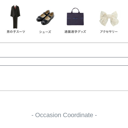
レース
ビジュー
140
150
160
165
ーン
ネイビー
ホワイト
ラウン
検索
検索
- Occasion Coordinate -