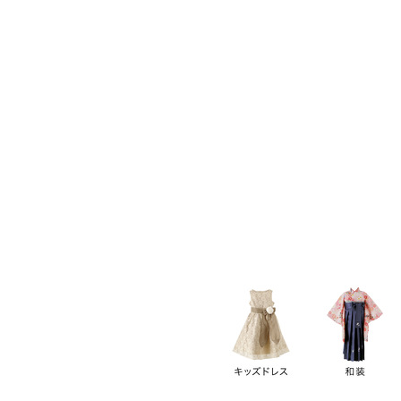
キーワード
価格
円
～
カテゴリー
卒業袴
新作
再入荷
アウトレット
浴衣
水着
ド
女の子スーツ
男の子スーツ
袖の長さ
ノースリーブ
半袖
長袖
タイプ