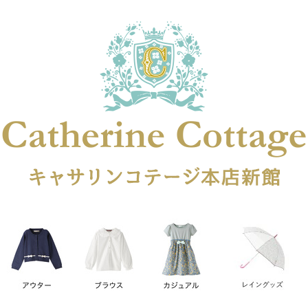
在庫なし商品
在庫なし商品を表示しない
商品番号
円
予約商品
予約商品のみを表示
レス
喪服対応
並び順
新着順
登録順
価格が安
キーワードヒット順