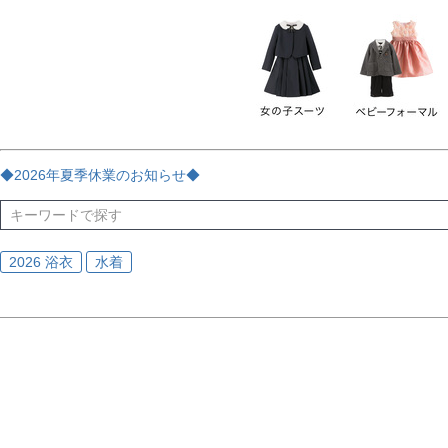
チェック
ストライプ
花・植物
ドット・水玉
刺繍
サイズ
指定なし
70
80
90
95
100
110
120
130
170
カラー
レッド
ブルー
イエロー
ピンク
ライラック
グリ
◆2026年夏季休業のお知らせ◆
ブラック
ゴールド
シルバー
ベージュ
グレー
ブ
2026 浴衣
水着