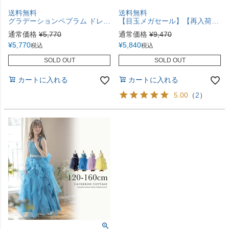
送料無料
送料無料
グラデーションペプラム ドレスTAK
【目玉メガセール】【再入荷なし・在庫限り】花刺繍チュールレースドレスTAK
通常価格
¥
5,770
通常価格
¥
9,470
¥
5,770
¥
5,840
税込
税込
SOLD OUT
SOLD OUT
カートに入れる
カートに入れる
5.00
（
2
）