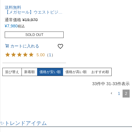
送料無料
【メガセール】ウエストビジューのゴージャスフリルロングドレスTAK
通常価格
¥
19,970
¥
7,980
税込
SOLD OUT
カートに入れる
5.00
（
1
）
並び替え
新着順
価格が安い順
価格が高い順
おすすめ順
33
件中
31
-
33
件表示
1
2
✨トレンドアイテム