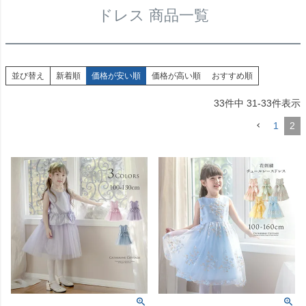
ドレス 商品一覧
並び替え
新着順
価格が安い順
価格が高い順
おすすめ順
33
件中
31
-
33
件表示
1
2