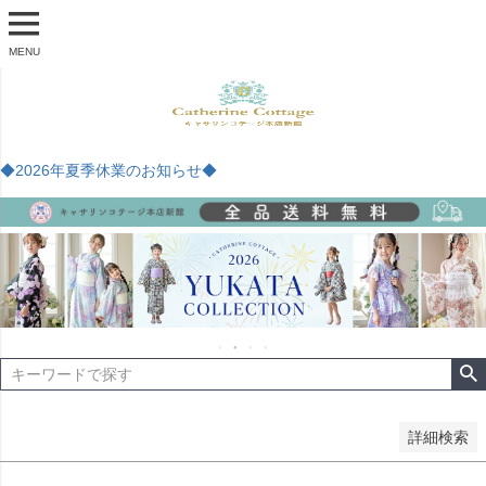
商品番号
MENU
予約商品
予約商品のみを表示
◆2026年夏季休業のお知らせ◆
並び順
新着順
登録順
価格が安い順
価格が高い順
優先度順
レビュー順
キーワードヒット順
検索
詳細検索