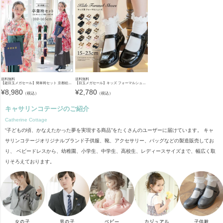
送料無料
送料無料
【超目玉メガセール】簡単袴セット 京都絵師描き下ろし新柄 2025年3月卒業 着付け かんたん袴 袴セット 小学校 卒業式 卒園式 女の子 袴 保育園 年長袴 簡単着付け 刺繍入り 和装 着物 七五三 [
【目玉メガセール】キッズ フォーマルシューズ 子供靴 フォーマルシューズ 女の子 ワンストラップ かかとクッション入りで靴擦れしにくい キッズ 入学式 卒業式 TAK ドレスシューズ
¥
8,980
¥
2,780
（税込）
（税込）
キャサリンコテージのご紹介
Catherine Cottage
“子どもの頃、かなえたかった夢を実現する商品”をたくさんのユーザーに届けています。 キャ
サリンコテージオリジナルブランド子供服、靴、アクセサリー、バッグなどの製造販売してお
り、 ベビードレスから、幼稚園、小学生、中学生、高校生、レディースサイズまで、幅広く取
りそろえております。