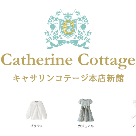
在庫なし商品
在庫なし商品を表示しない
商品番号
円
予約商品
予約商品のみを表示
レス
喪服対応
並び順
新着順
登録順
価格が安
キーワードヒット順