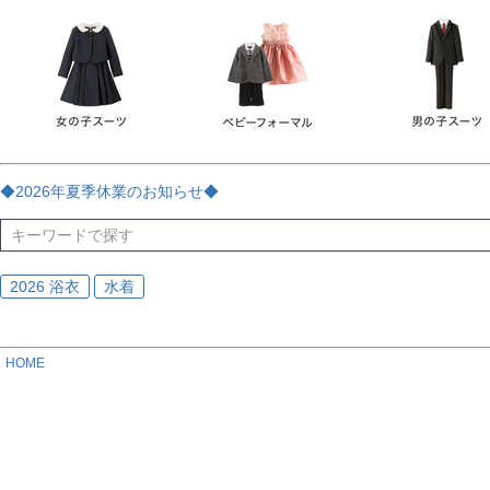
チェック
ストライプ
花・植物
ドット・水玉
刺繍
サイズ
指定なし
70
80
90
95
100
110
120
130
170
カラー
レッド
ブルー
イエロー
ピンク
ライラック
グリ
◆2026年夏季休業のお知らせ◆
ブラック
ゴールド
シルバー
ベージュ
グレー
ブ
2026 浴衣
水着
HOME