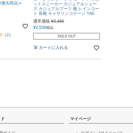
ル便優先商品≫
ットスニーカー カジュアルシュー
ズ カジュアルブーツ 靴 レインコー
ト 長靴 キャサリンコテージ TAK
通常価格
¥
3,480
¥
2,530
税込
50
（
2
）
SOLD OUT
カートに入れる
イド
マイページ