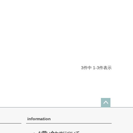
3
件中
1
-
3
件表示
ペー
ジト
information
ップ
へ