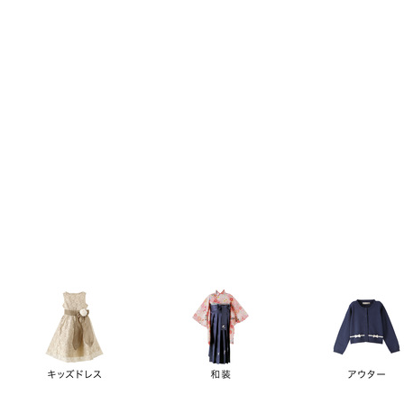
キーワード
価格
円
～
カテゴリー
卒業袴
新作
再入荷
アウトレット
浴衣
水着
ド
女の子スーツ
男の子スーツ
袖の長さ
ノースリーブ
半袖
長袖
タイプ