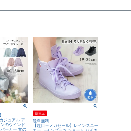
超目玉
】
カジュアル ア
送料無料
ボンのウインド
【超目玉メガセール】レインスニー
・パーカー 女の
カー レインブーツ ショート ハイカ