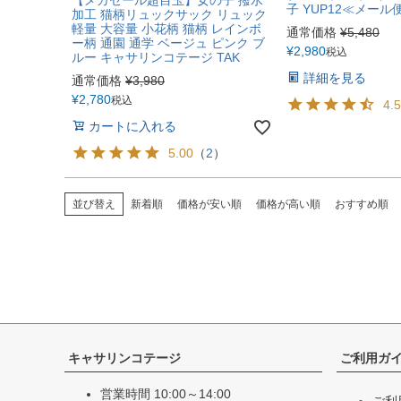
【メガセール超目玉】女の子 撥水
子 YUP12≪メー
加工 猫柄リュックサック リュック
軽量 大容量 小花柄 猫柄 レインボ
通常価格
¥
5,480
ー柄 通園 通学 ベージュ ピンク ブ
¥
2,980
税込
ルー キャサリンコテージ TAK
詳細を見る
通常価格
¥
3,980
¥
2,780
税込
4.
カートに入れる
5.00
（
2
）
並び替え
新着順
価格が安い順
価格が高い順
おすすめ順
キャサリンコテージ
ご利用ガ
営業時間 10:00～14:00